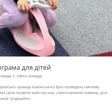
грама для дітей
ромада
,
С
,
Свята громади
Єврейської громади Кам’янського було проведено святкову
ах Цопа провели майстер-клас з виготовлення севівону, діти
також традиційно...