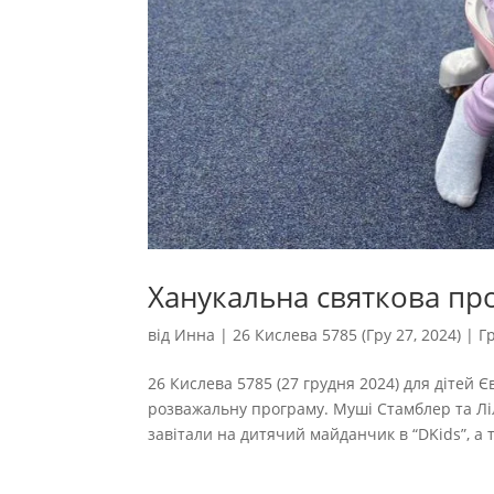
Ханукальна святкова про
від
Инна
|
26 Кислева 5785 (Гру 27, 2024)
|
Г
26 Кислева 5785 (27 грудня 2024) для дітей 
розважальну програму. Муші Стамблер та Ліл
завітали на дитячий майданчик в “DKids”, а 