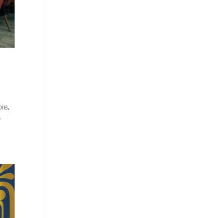
їв,
о