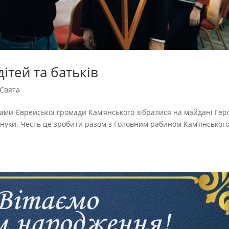
ітей та батьків
Свята
ьками Єврейської громади Кам’янського зібралися на майдані Геро
ануки. Честь це зробити разом з Головним рабином Кам’янськог