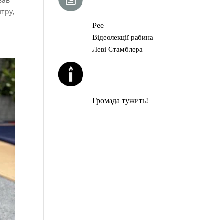
вав
ГЛАВА ТОРИ
нтру,
Рее
Відеолекції рабина
Леві Стамблера
ЙОРЦАЙТИ У
СЕРПНІ
Громада тужить!