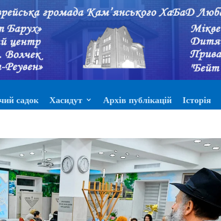
чий садок
Хасидут
Архів публікацій
Історія