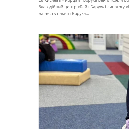
26 Кислева – йорцайт Боруха Бен Міхоеля Бо
благодійний центр «Бейт Барух» і синагогу «Б
на честь пам’яті Боруха...