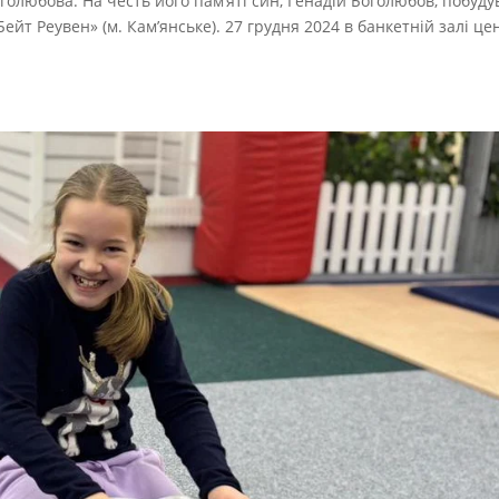
голюбова. На честь його пам’яті син, Генадій Боголюбов, побуду
ейт Реувен» (м. Кам’янське). 27 грудня 2024 в банкетній залі це