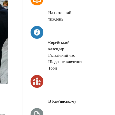
МОЛИТОВ
На поточний
тиждень
СЬОГОДНІ
Єврейський
календар
Галахічний час
Щоденне вивчення
Тори
ЧАС
ЗАПАЛЮВАННЯ
СВІЧОК
В Кам'янському
ТИЖНЕВА