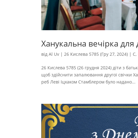
Ханукальна вечірка для д
від
Al Uv
|
26 Кислева 5785 (Гру 27, 2024)
|
С
,
26 Кислева 5785 (26 грудня 2024) діти з бат
щоб здійснити запалювання другої свічки Х
реб Леві Іцхаком Стамблером було надано...