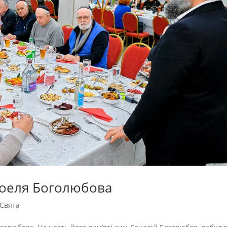
хоеля Боголюбова
Свята