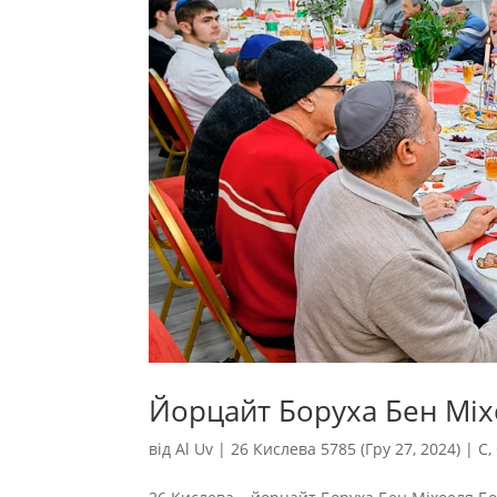
Йорцайт Боруха Бен Мі
від
Al Uv
|
26 Кислева 5785 (Гру 27, 2024)
|
С
,