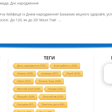
омада
,
Дні народження
а Хейфеця із Днем народження! Бажаємо міцного здоров’я, успі
селі. До 120, як до 20! Мазл Тов! ...
ТЕГИ
Й
День народження
(705)
Благодійність
(308)
Новини
(299)
громада
(267)
Ліцей
(216)
Свято
(211)
Колель Тора
(188)
Жіночий клуб
(149)
Ханука
(111)
Йорцайт
(108)
Золотий вік
(105)
Хасидізм
(97)
Пам'ятна дата
(88)