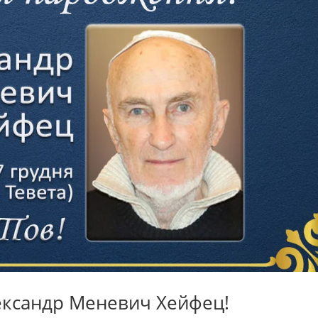
ександр Меневич Хейфец!