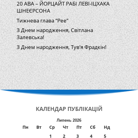
20 АВА – ЙОРЦАЙТ РАБІ ЛЕВІ-ІЦХАКА
ШНЕЄРСОНА
Тижнева глава “Рее”
З Днем народження, Світлана
Залевська!
З Днем народження, Тув’я Фрадкін!
КАЛЕНДАР
ПУБЛІКАЦІЙ
Липень 2026
Пн
Вт
Ср
Чт
Пт
Сб
Нд
1
2
3
4
5