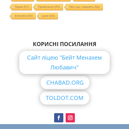
Пурім
(57)
Привітання
(55)
Про нас говорять
(54)
EnerJew
(54)
хали
(53)
КОРИСНІ ПОСИЛАННЯ
Сайт ліцею "Бейт Менахем
Любавич"
CHABAD.ORG
TOLDOT.COM