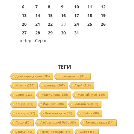
6
7
8
9
10
11
12
13
14
15
16
17
18
19
20
21
22
23
24
25
26
27
28
29
30
31
« Чер
Сер »
ТЕГИ
День народження
(705)
Благодійність
(308)
Новини
(299)
громада
(267)
Ліцей
(216)
Свято
(211)
Колель Тора
(188)
Жіночий клуб
(149)
Ханука
(111)
Йорцайт
(108)
Золотий вік
(105)
Хасидізм
(97)
Пам'ятна дата
(88)
JFuture
(88)
Песах
(85)
Любавичський Ребе
(80)
Тижнева глава
(74)
Статьи
(71)
музей громади
(67)
Суккот
(64)