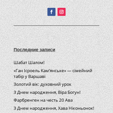
Подписывайтесь!
Последние записи
Шабат Шалом!
«Ган Ісроель Кам’янське» — сімейний
табір у Варшаві
Золотий вік: духовний урок
З Днем народження, Віра Богун!
Фарбренген на честь 20 Ава
З Днем народження, Хава Ніконьонок!