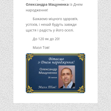
Олександра Мацуненка
із Днем
народження!
Бажаємо міцного здоров’я,
успіхів, і нехай будуть завжди
щастя і радість у його оселі.
До 120 як до 20!
Мазл Тов!