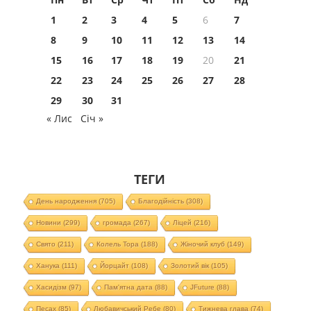
1
2
3
4
5
6
7
8
9
10
11
12
13
14
15
16
17
18
19
20
21
22
23
24
25
26
27
28
29
30
31
« Лис
Січ »
ТЕГИ
День народження
(705)
Благодійність
(308)
Новини
(299)
громада
(267)
Ліцей
(216)
Свято
(211)
Колель Тора
(188)
Жіночий клуб
(149)
Ханука
(111)
Йорцайт
(108)
Золотий вік
(105)
Хасидізм
(97)
Пам'ятна дата
(88)
JFuture
(88)
Песах
(85)
Любавичський Ребе
(80)
Тижнева глава
(74)