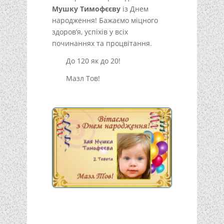
Мушку Тимофєєву
із Днем
народження! Бажаємо міцного
здоров’я, успіхів у всіх
починаннях та процвітання.
До 120 як до 20!
Мазл Тов!