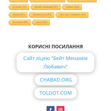
Статьи
(71)
музей громади
(67)
Суккот
(64)
Пурім
(57)
Привітання
(55)
Про нас говорять
(54)
EnerJew
(54)
хали
(53)
КОРИСНІ ПОСИЛАННЯ
Сайт ліцею "Бейт Менахем
Любавич"
CHABAD.ORG
TOLDOT.COM