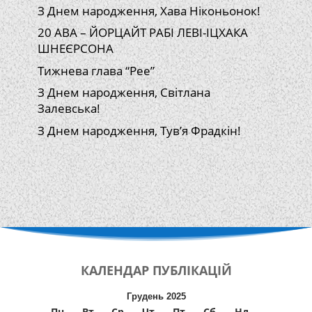
З Днем народження, Хава Ніконьонок!
20 АВА – ЙОРЦАЙТ РАБІ ЛЕВІ-ІЦХАКА
ШНЕЄРСОНА
Тижнева глава “Рее”
З Днем народження, Світлана
Залевська!
З Днем народження, Тув’я Фрадкін!
КАЛЕНДАР
ПУБЛІКАЦІЙ
Грудень 2025
Пн
Вт
Ср
Чт
Пт
Сб
Нд