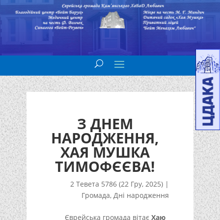
З ДНЕМ
НАРОДЖЕННЯ,
ХАЯ МУШКА
ТИМОФЄЄВА!
2 Тевета 5786 (22 Гру, 2025)
|
Громада
,
Дні народження
Єврейська громада вітає
Хаю