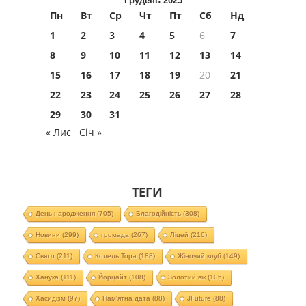
Грудень 2025
Пн
Вт
Ср
Чт
Пт
Сб
Нд
1
2
3
4
5
6
7
8
9
10
11
12
13
14
15
16
17
18
19
20
21
22
23
24
25
26
27
28
29
30
31
« Лис
Січ »
ТЕГИ
День народження
(705)
Благодійність
(308)
Новини
(299)
громада
(267)
Ліцей
(216)
Свято
(211)
Колель Тора
(188)
Жіночий клуб
(149)
Ханука
(111)
Йорцайт
(108)
Золотий вік
(105)
Хасидізм
(97)
Пам'ятна дата
(88)
JFuture
(88)