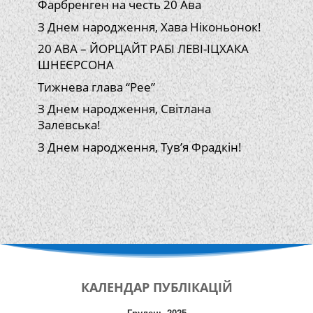
Фарбренген на честь 20 Ава
З Днем народження, Хава Ніконьонок!
20 АВА – ЙОРЦАЙТ РАБІ ЛЕВІ-ІЦХАКА
ШНЕЄРСОНА
Тижнева глава “Рее”
З Днем народження, Світлана
Залевська!
З Днем народження, Тув’я Фрадкін!
КАЛЕНДАР
ПУБЛІКАЦІЙ