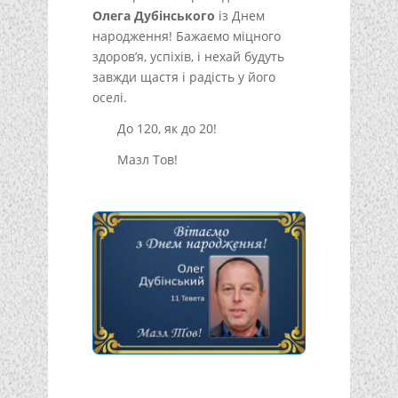
Олега Дубінського
із Днем
народження! Бажаємо міцного
здоров’я, успіхів, і нехай будуть
завжди щастя і радість у його
оселі.
До 120, як до 20!
Мазл Тов!