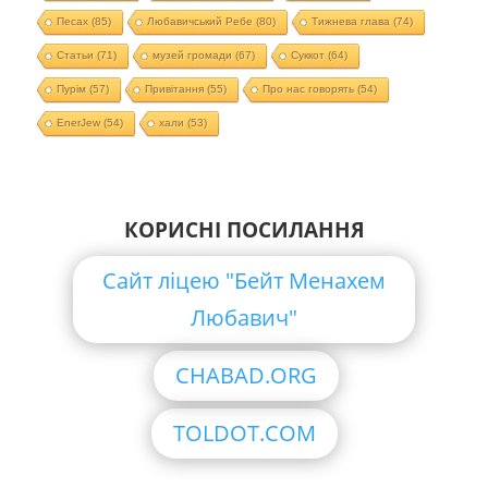
Песах
(85)
Любавичський Ребе
(80)
Тижнева глава
(74)
Статьи
(71)
музей громади
(67)
Суккот
(64)
Пурім
(57)
Привітання
(55)
Про нас говорять
(54)
EnerJew
(54)
хали
(53)
КОРИСНІ ПОСИЛАННЯ
Сайт ліцею "Бейт Менахем
Любавич"
CHABAD.ORG
TOLDOT.COM