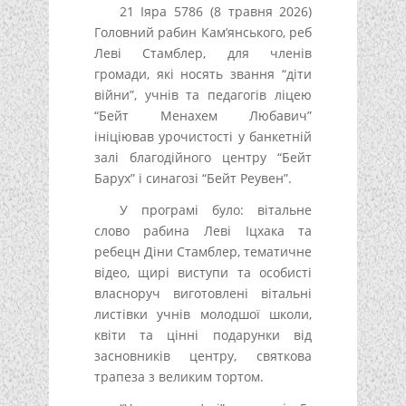
21 Іяра 5786 (8 травня 2026)
Головний рабин Кам’янського, реб
Леві Стамблер, для членів
громади, які носять звання “діти
війни”, учнів та педагогів ліцею
“Бейт Менахем Любавич”
ініціював урочистості у банкетній
залі благодійного центру “Бейт
Барух” і синагозі “Бейт Реувен”.
У програмі було: вітальне
слово рабина Леві Іцхака та
ребецн Діни Стамблер, тематичне
відео, щирі виступи та особисті
власноруч виготовлені вітальні
листівки учнів молодшої школи,
квіти та цінні подарунки від
засновників центру, святкова
трапеза з великим тортом.