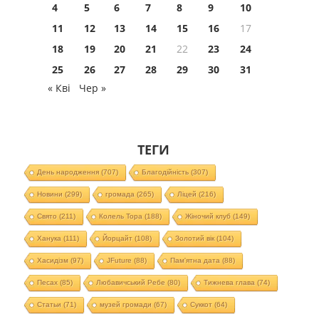
4
5
6
7
8
9
10
11
12
13
14
15
16
17
18
19
20
21
22
23
24
25
26
27
28
29
30
31
« Кві
Чер »
ТЕГИ
День народження
(707)
Благодійність
(307)
Новини
(299)
громада
(265)
Ліцей
(216)
Свято
(211)
Колель Тора
(188)
Жіночий клуб
(149)
Ханука
(111)
Йорцайт
(108)
Золотий вік
(104)
Хасидізм
(97)
JFuture
(88)
Пам'ятна дата
(88)
Песах
(85)
Любавичський Ребе
(80)
Тижнева глава
(74)
Статьи
(71)
музей громади
(67)
Суккот
(64)