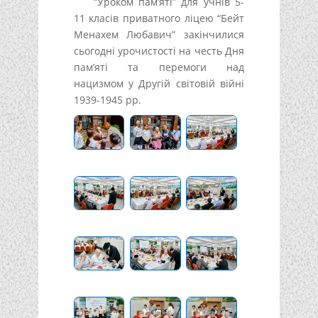
“Уроком пам’яті” для учнів 5-
11 класів приватного ліцею “Бейт
Менахем Любавич” закінчилися
сьогодні урочистості на честь Дня
пам’яті та перемоги над
нацизмом у Другій світовій війні
1939-1945 рр.