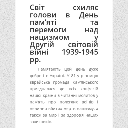
Світ схиляє
голови в День
пам’яті та
перемоги над
нацизмом у
Другій світовій
війні 1939-1945
рр.
Пам’ятають цей день дуже
добре і в Україні. У 81-у річницю
єврейська громада Кам’янського
приєдналася до всіх конфесій
нашої країни в читанні молитов у
пам’ять про полеглих воїнів і
невинно вбитих жертв нацизму, а
також за мир і за здоров’я наших
захисників.