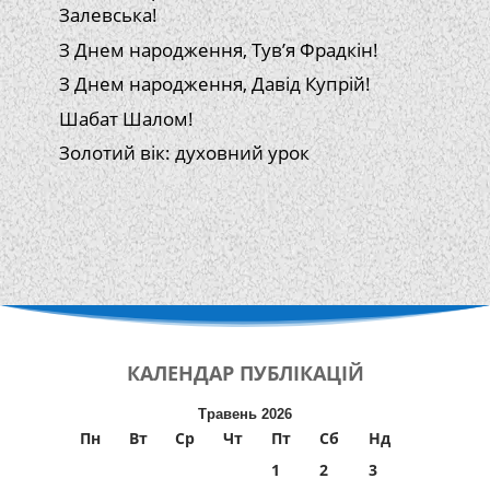
Залевська!
З Днем народження, Тув’я Фрадкін!
З Днем народження, Давід Купрій!
Шабат Шалом!
Золотий вік: духовний урок
КАЛЕНДАР
ПУБЛІКАЦІЙ
Травень 2026
Пн
Вт
Ср
Чт
Пт
Сб
Нд
1
2
3