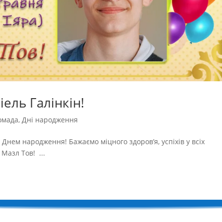
ель Галінкін!
омада
,
Дні народження
з Днем народження! Бажаємо міцного здоров’я, успіхів у всіх
Мазл Тов! ...