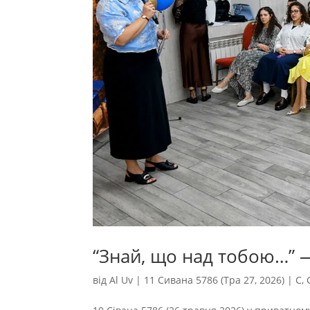
“Знай, що над тобою…” 
від
Al Uv
|
11 Сивана 5786 (Тра 27, 2026)
|
С
,