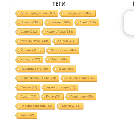
ТЕГИ
Й
День народження
(707)
Благодійність
(307)
Новини
(299)
громада
(265)
Ліцей
(216)
Свято
(211)
Колель Тора
(188)
Жіночий клуб
(149)
Ханука
(111)
Йорцайт
(108)
Золотий вік
(104)
Хасидізм
(97)
JFuture
(88)
Пам'ятна дата
(88)
Песах
(85)
Любавичський Ребе
(80)
Тижнева глава
(74)
Статьи
(71)
музей громади
(67)
Суккот
(64)
Пурім
(57)
Привітання
(55)
Про нас говорять
(54)
EnerJew
(54)
хали
(52)