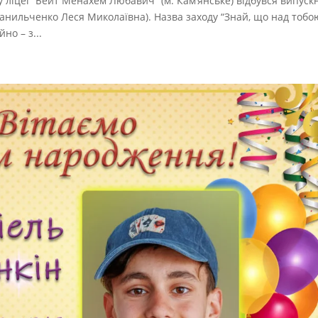
у ліцеї “Бейт Менахем Любавич” (м. Кам’янське) відбувся випуск
 Данильченко Леся Миколаївна). Назва заходу “Знай, що над тоб
но – з...