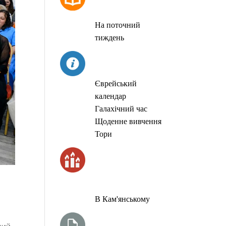
МОЛИТОВ
На поточний
тиждень
СЬОГОДНІ
Єврейський
календар
Галахічний час
Щоденне вивчення
Тори
ЧАС
ЗАПАЛЮВАННЯ
СВІЧОК
В Кам'янському
ТИЖНЕВА