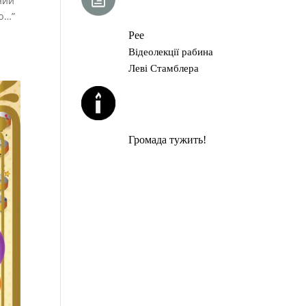
ний
ГЛАВА ТОРИ
ою…”
Рее
Відеолекції рабина
Леві Стамблера
ЙОРЦАЙТИ У
СЕРПНІ
Громада тужить!