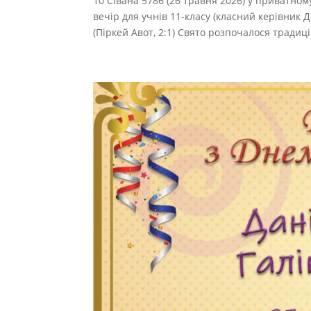
10 Сівана 5786 (26 травня 2026) у приватном
вечір для учнів 11-класу (класний керівник
(Піркей Авот, 2:1) Свято розпочалося традицій