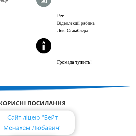
ебецн
ГЛАВА ТОРИ
Рее
Відеолекції рабина
Леві Стамблера
ЙОРЦАЙТИ У
СЕРПНІ
Громада тужить!
КОРИСНІ ПОСИЛАННЯ
Сайт ліцею "Бейт
Менахем Любавич"