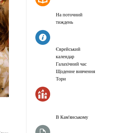
МОЛИТОВ
На поточний
тиждень
СЬОГОДНІ
Єврейський
календар
Галахічний час
Щоденне вивчення
Тори
ЧАС
ЗАПАЛЮВАННЯ
СВІЧОК
В Кам'янському
ТИЖНЕВА