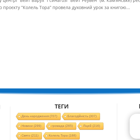
у центрі “Бейт Барух” і синагозі “Бейт Реувен” (м. Кам’янське) р
о проєкту ”Колель Тора” провела духовний урок за книгою...
ТЕГИ
Й
День народження
(707)
Благодійність
(307)
Новини
(299)
громада
(265)
Ліцей
(216)
Свято
(211)
Колель Тора
(188)