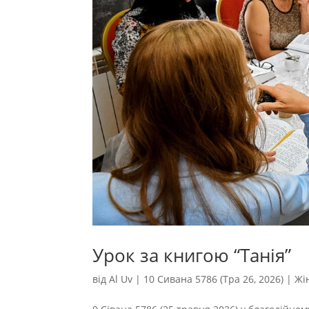
Урок за книгою “Танія”
від
Al Uv
|
10 Сивана 5786 (Тра 26, 2026)
|
Жі