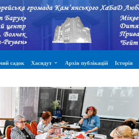
чий садок
Хасидут
Архів публікацій
Історія