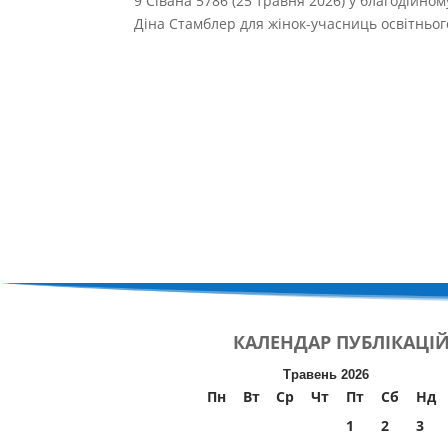
9 Сівана 5786 (25 травня 2026) у благодійном
Діна Стамблер для жінок-учасниць освітньог
КАЛЕНДАР
ПУБЛІКАЦІ
Травень 2026
Пн
Вт
Ср
Чт
Пт
Сб
Нд
1
2
3