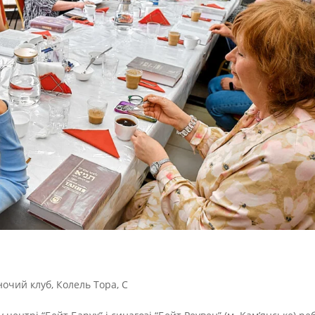
ночий клуб
,
Колель Тора
,
С