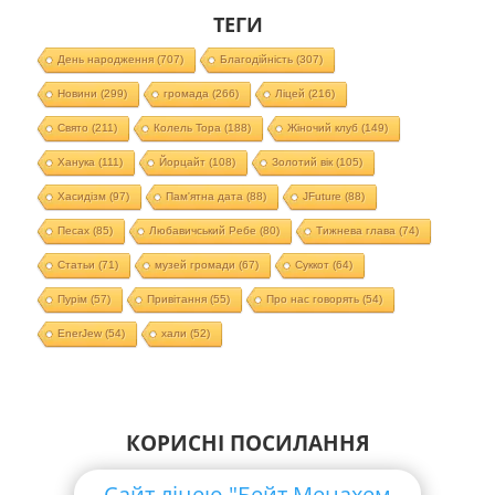
ТЕГИ
День народження
(707)
Благодійність
(307)
Новини
(299)
громада
(266)
Ліцей
(216)
Свято
(211)
Колель Тора
(188)
Жіночий клуб
(149)
Ханука
(111)
Йорцайт
(108)
Золотий вік
(105)
Хасидізм
(97)
Пам'ятна дата
(88)
JFuture
(88)
Песах
(85)
Любавичський Ребе
(80)
Тижнева глава
(74)
Статьи
(71)
музей громади
(67)
Суккот
(64)
Пурім
(57)
Привітання
(55)
Про нас говорять
(54)
EnerJew
(54)
хали
(52)
КОРИСНІ ПОСИЛАННЯ
Сайт ліцею "Бейт Менахем