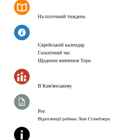
РОЗКЛАД МОЛИТОВ
На поточний тиждень
СЬОГОДНІ
Єврейський календар
Галахічний час
Щоденне вивчення Тори
ЧАС ЗАПАЛЮВАННЯ СВІЧОК
В Кам'янському
ТИЖНЕВА ГЛАВА ТОРИ
Рее
Відеолекції рабина Леві Стамблера
ЙОРЦАЙТИ У СЕРПНІ