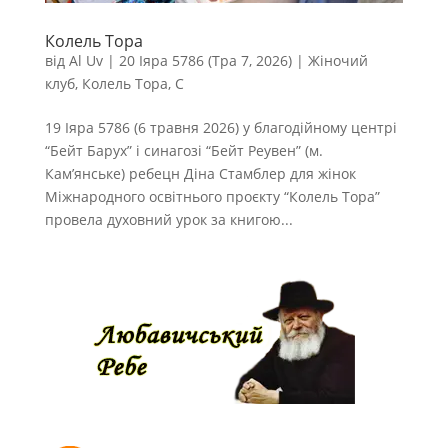
Колель Тора
від
Al Uv
|
20 Іяра 5786 (Тра 7, 2026)
|
Жіночий
клуб
,
Колель Тора
,
С
19 Іяра 5786 (6 травня 2026) у благодійному центрі
“Бейт Барух” і синагозі “Бейт Реувен” (м.
Кам’янське) ребецн Діна Стамблер для жінок
Міжнародного освітнього проєкту “Колель Тора”
провела духовний урок за книгою...