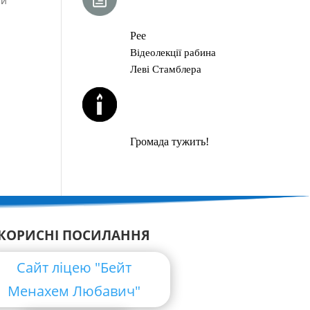
ай
ГЛАВА ТОРИ
Рее
Відеолекції рабина
Леві Стамблера
ЙОРЦАЙТИ У
СЕРПНІ
Громада тужить!
КОРИСНІ ПОСИЛАННЯ
Сайт ліцею "Бейт
Менахем Любавич"