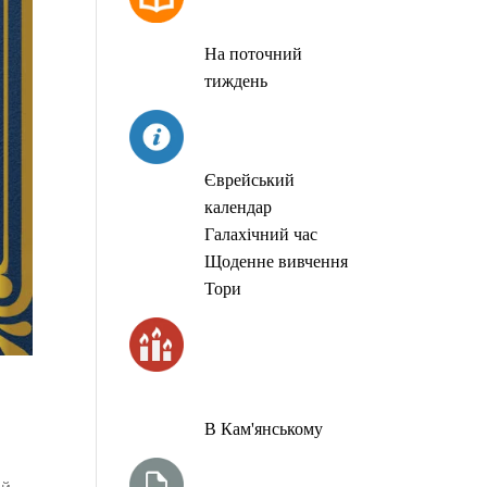
МОЛИТОВ
На поточний
тиждень
СЬОГОДНІ
Єврейський
календар
Галахічний час
Щоденне вивчення
Тори
ЧАС
ЗАПАЛЮВАННЯ
СВІЧОК
В Кам'янському
ТИЖНЕВА