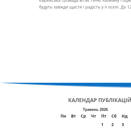
Єврейська громада вітає Геню Хаїмівну Гоцма
будуть завжди щастя і радість у її оселі. До 12
КАЛЕНДАР
ПУБЛІКАЦІ
Травень 2026
Пн
Вт
Ср
Чт
Пт
Сб
Нд
1
2
3