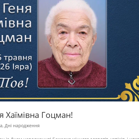
я Хаїмівна Гоцман!
да
,
Дні народження