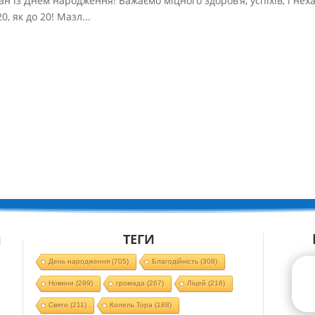
н із Днем народження! Бажаємо міцного здоров’я, успіхів, і нех
0, як до 20! Мазл...
ТЕГИ
Й
День народження
(705)
Благодійність
(308)
Новини
(299)
громада
(267)
Ліцей
(216)
Свято
(211)
Колель Тора
(188)