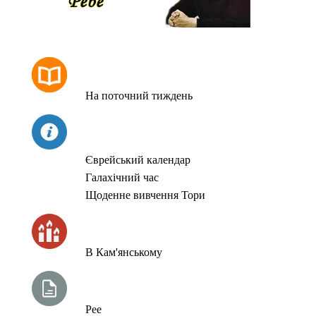
РОЗКЛАД МОЛИТОВ
На поточний тиждень
СЬОГОДНІ
Єврейський календар
Галахічний час
Щоденне вивчення Тори
ЧАС ЗАПАЛЮВАННЯ СВІЧОК
В Кам'янському
ТИЖНЕВА ГЛАВА ТОРИ
Рее