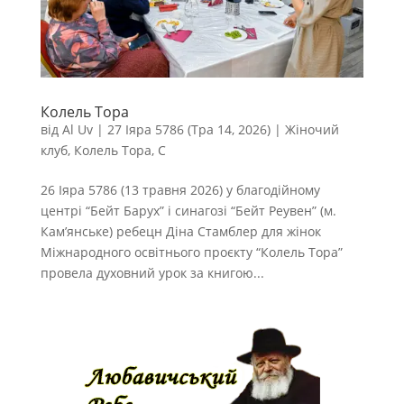
Колель Тора
від
Al Uv
|
27 Іяра 5786 (Тра 14, 2026)
|
Жіночий
клуб
,
Колель Тора
,
С
26 Іяра 5786 (13 травня 2026) у благодійному
центрі “Бейт Барух” і синагозі “Бейт Реувен” (м.
Кам’янське) ребецн Діна Стамблер для жінок
Міжнародного освітнього проєкту “Колель Тора”
провела духовний урок за книгою...