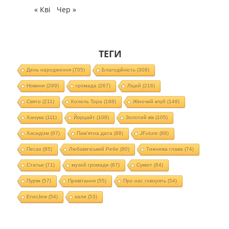
« Кві
Чер »
ТЕГИ
День народження
(705)
Благодійність
(308)
Новини
(299)
громада
(267)
Ліцей
(216)
Свято
(211)
Колель Тора
(188)
Жіночий клуб
(149)
Ханука
(111)
Йорцайт
(108)
Золотий вік
(105)
Хасидізм
(97)
Пам'ятна дата
(88)
JFuture
(88)
Песах
(85)
Любавичський Ребе
(80)
Тижнева глава
(74)
Статьи
(71)
музей громади
(67)
Суккот
(64)
Пурім
(57)
Привітання
(55)
Про нас говорять
(54)
EnerJew
(54)
хали
(53)