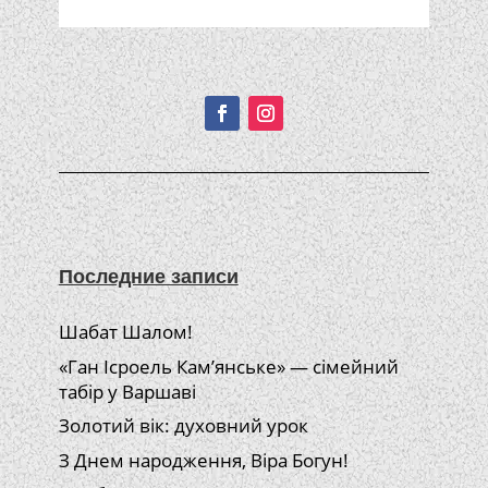
Подписывайтесь!
Последние записи
Шабат Шалом!
«Ган Ісроель Кам’янське» — сімейний
табір у Варшаві
Золотий вік: духовний урок
З Днем народження, Віра Богун!