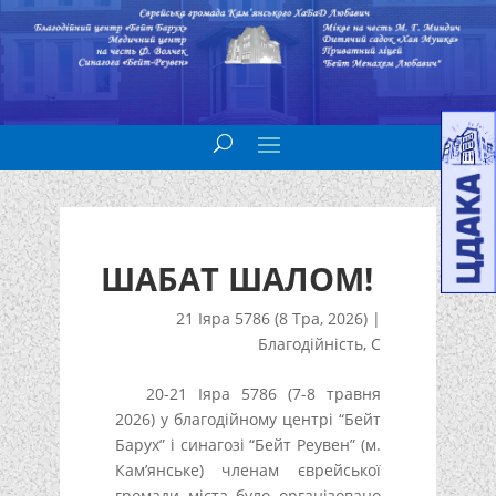
ШАБАТ ШАЛОМ!
21 Іяра 5786 (8 Тра, 2026)
|
Благодійність
,
С
20-21 Іяра 5786 (7-8 травня
2026) у благодійному центрі “Бейт
Барух” і синагозі “Бейт Реувен” (м.
Кам’янське) членам єврейської
громади міста було організовано