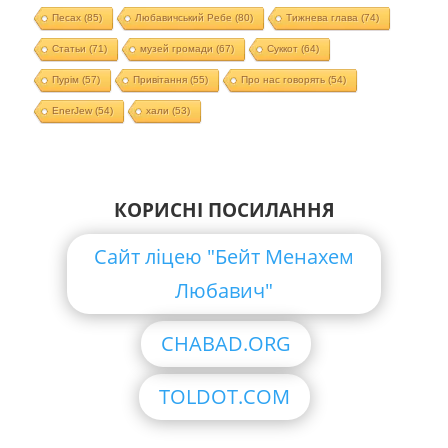
Песах
(85)
Любавичський Ребе
(80)
Тижнева глава
(74)
Статьи
(71)
музей громади
(67)
Суккот
(64)
Пурім
(57)
Привітання
(55)
Про нас говорять
(54)
EnerJew
(54)
хали
(53)
КОРИСНІ ПОСИЛАННЯ
Сайт ліцею "Бейт Менахем
Любавич"
CHABAD.ORG
TOLDOT.COM