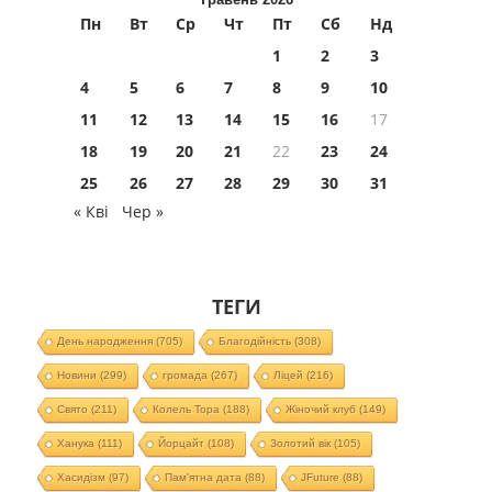
Пн
Вт
Ср
Чт
Пт
Сб
Нд
1
2
3
4
5
6
7
8
9
10
11
12
13
14
15
16
17
18
19
20
21
22
23
24
25
26
27
28
29
30
31
« Кві
Чер »
ТЕГИ
День народження
(705)
Благодійність
(308)
Новини
(299)
громада
(267)
Ліцей
(216)
Свято
(211)
Колель Тора
(188)
Жіночий клуб
(149)
Ханука
(111)
Йорцайт
(108)
Золотий вік
(105)
Хасидізм
(97)
Пам'ятна дата
(88)
JFuture
(88)