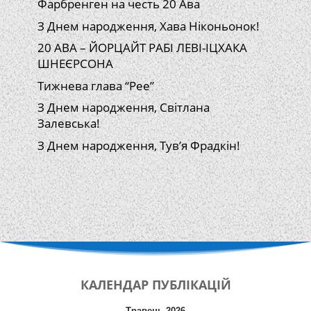
Фарбренген на честь 20 Ава
З Днем народження, Хава Ніконьонок!
20 АВА – ЙОРЦАЙТ РАБІ ЛЕВІ-ІЦХАКА
ШНЕЄРСОНА
Тижнева глава “Рее”
З Днем народження, Світлана
Залевська!
З Днем народження, Тув’я Фрадкін!
КАЛЕНДАР
ПУБЛІКАЦІЙ
Травень 2026