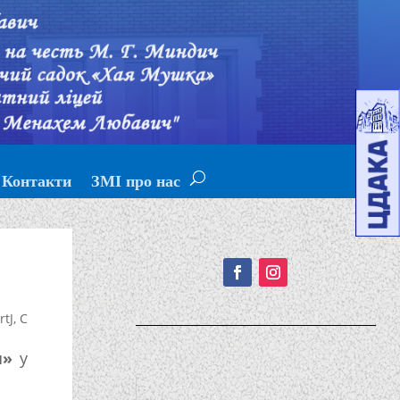
Контакти
ЗМІ про нас
Подписывайтесь!
rtJ
,
С
н»
у