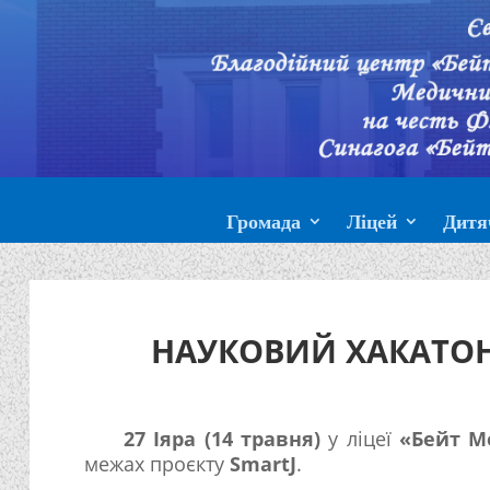
Громада
Ліцей
Дитя
НАУКОВИЙ ХАКАТОН
27 Іяра (14 травня)
у ліцеї
«Бейт М
межах проєкту
SmartJ
.