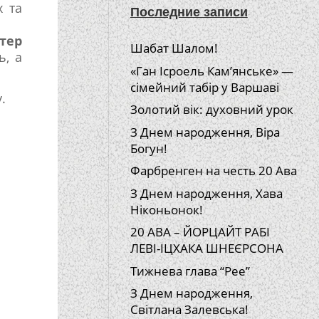
х та
Последние записи
тер
Шабат Шалом!
ь, а
«Ган Ісроель Кам’янське» —
сімейний табір у Варшаві
.
Золотий вік: духовний урок
З Днем народження, Віра
Богун!
Фарбренген на честь 20 Ава
З Днем народження, Хава
Ніконьонок!
20 АВА – ЙОРЦАЙТ РАБІ
ЛЕВІ-ІЦХАКА ШНЕЄРСОНА
Тижнева глава “Рее”
З Днем народження,
Світлана Залевська!