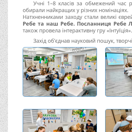
Учні 1–8 класів за обмежений час р
обирали найкращих у різних номінаціях.
Натхненниками заходу стали великі євре
Ребе та наш Ребе. Посланниця Ребе 
також провела інтерактивну гру «Інтуїція»
Захід об’єднав науковий пошук, творчі