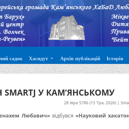
чий садок
Хасидут
Архів публікацій
Історія
 SMARTJ У КАМ’ЯНСЬКОМУ
28 Іяра 5786 (15 Тра, 2026)
|
Sma
енахем Любавич»
відбувся
«Науковий хакато