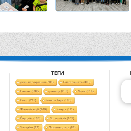
ТЕГИ
Й
День народження
(705)
Благодійність
(308)
Новини
(299)
громада
(267)
Ліцей
(216)
Свято
(211)
Колель Тора
(188)
Жіночий клуб
(149)
Ханука
(111)
Йорцайт
(108)
Золотий вік
(105)
Хасидізм
(97)
Пам'ятна дата
(88)