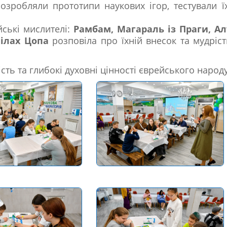
озробляли прототипи наукових ігор, тестували ї
йські мислителі:
Рамбам, Магараль із Праги, Ал
Лілах Цопа
розповіла про їхній внесок та мудріст
.
сть та глибокі духовні цінності єврейського народу