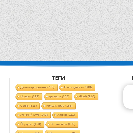
ТЕГИ
Й
День народження
(705)
Благодійність
(308)
Новини
(299)
громада
(267)
Ліцей
(216)
Свято
(211)
Колель Тора
(188)
Жіночий клуб
(149)
Ханука
(111)
Йорцайт
(108)
Золотий вік
(105)