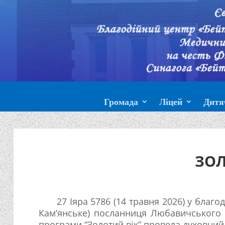
Громада
Ліцей
Дитя
ЗОЛ
27 Іяра 5786 (14 травня 2026) у благод
Кам’янське) посланниця Любавичського 
програми “Золотий вік” провела духовний 