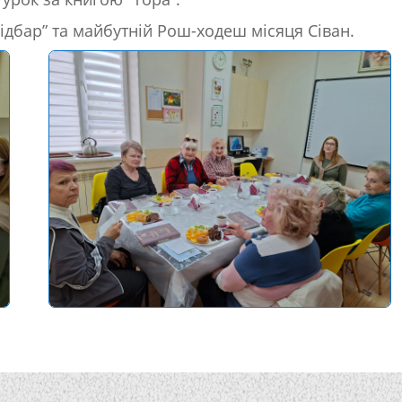
ідбар” та майбутній Рош-ходеш місяця Сіван.