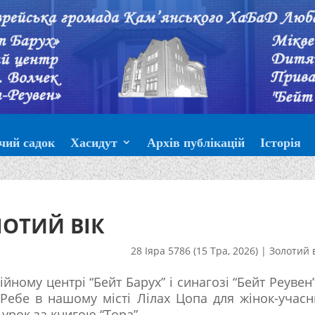
чий садок
Хасидут
Архів публікацій
Історія
ОТИЙ ВІК
28 Іяра 5786 (15 Тра, 2026)
|
Золотий 
ійному центрі “Бейт Барух” і синагозі “Бейт Реувен”
Ребе в нашому місті Лілах Цопа для жінок-учас
урок за книгою “Тора”.