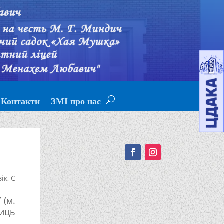
Контакти
ЗМІ про нас
Подписывайтесь!
вік
,
С
 (м.
ниць