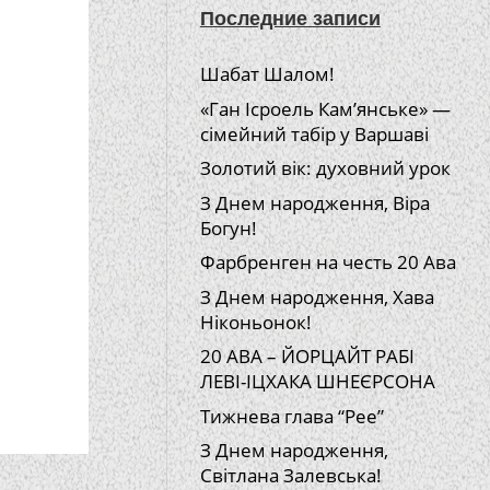
Последние записи
Шабат Шалом!
«Ган Ісроель Кам’янське» —
сімейний табір у Варшаві
Золотий вік: духовний урок
З Днем народження, Віра
Богун!
Фарбренген на честь 20 Ава
З Днем народження, Хава
Ніконьонок!
20 АВА – ЙОРЦАЙТ РАБІ
ЛЕВІ-ІЦХАКА ШНЕЄРСОНА
Тижнева глава “Рее”
З Днем народження,
Світлана Залевська!