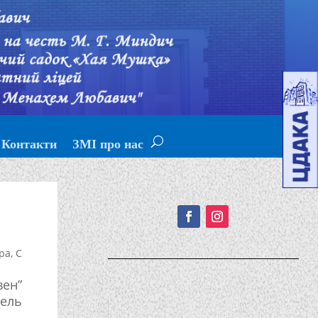
Контакти
ЗМІ про нас
Подписывайтесь!
ра
,
С
вен”
лель