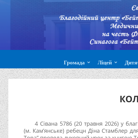
Громада
Ліцей
Дитя
КОЛ
4 Сівана 5786 (20 травня 2026) у благ
(м. Кам’янське) ребецн Діна Стамблер д
Тора” провела духовний урок за книгою Т