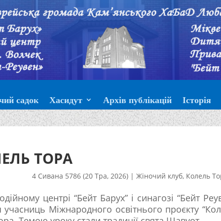
чий садок
Хасидут
Архів публікацій
Історія
ЕЛЬ ТОРА
4 Сивана 5786 (20 Тра, 2026)
|
Жіночий клуб
,
Колель То
одійному центрі “Бейт Барух” і синагозі “Бейт Реу
ля учасниць Міжнародного освітнього проєкту “Ко
ора. Темою уроку стали традиції свята Шавуот.