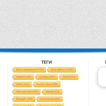
ТЕГИ
Й
День народження
(705)
Благодійність
(308)
Новини
(299)
громада
(267)
Ліцей
(216)
Свято
(211)
Колель Тора
(188)
Жіночий клуб
(149)
Ханука
(111)
Йорцайт
(108)
Золотий вік
(105)