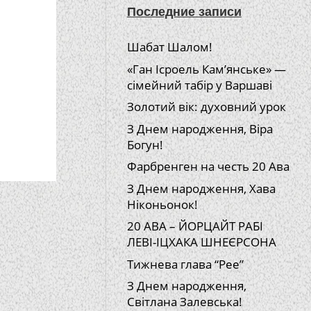
Последние записи
Шабат Шалом!
«Ган Ісроель Кам’янське» —
сімейний табір у Варшаві
Золотий вік: духовний урок
З Днем народження, Віра
Богун!
Фарбренген на честь 20 Ава
З Днем народження, Хава
Ніконьонок!
20 АВА – ЙОРЦАЙТ РАБІ
ЛЕВІ-ІЦХАКА ШНЕЄРСОНА
Тижнева глава “Рее”
З Днем народження,
Світлана Залевська!