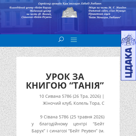
УРОК ЗА
КНИГОЮ “ТАНІЯ”
10 Сивана 5786 (26 Тра, 2026)
|
Жіночий клуб
,
Колель Тора
,
С
9 Сівана 5786 (25 травня 2026)
у благодійному центрі “Бейт
Барух” і синагозі “Бейт Реувен” (м.