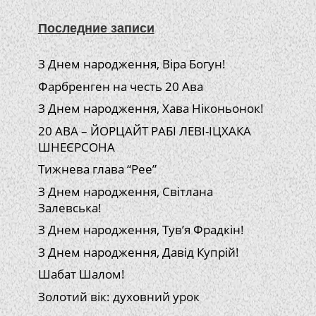
Последние записи
З Днем народження, Віра Богун!
Фарбренген на честь 20 Ава
З Днем народження, Хава Ніконьонок!
20 АВА – ЙОРЦАЙТ РАБІ ЛЕВІ-ІЦХАКА
ШНЕЄРСОНА
Тижнева глава “Рее”
З Днем народження, Світлана
Залевська!
З Днем народження, Тув’я Фрадкін!
З Днем народження, Давід Купрій!
Шабат Шалом!
Золотий вік: духовний урок