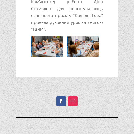
Кам’янське) ребецн Діна
Стамблер для жінок-учасниць
освітнього проєкту ”Колель Тора”
провела духовний урок за книгою
“Танія”.
Подписывайтесь!