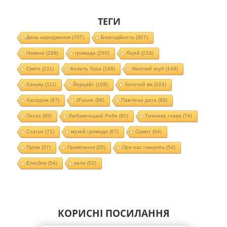
ТЕГИ
День народження
(707)
Благодійність
(307)
Новини
(299)
громада
(265)
Ліцей
(216)
Свято
(211)
Колель Тора
(188)
Жіночий клуб
(149)
Ханука
(111)
Йорцайт
(108)
Золотий вік
(104)
Хасидізм
(97)
JFuture
(88)
Пам'ятна дата
(88)
Песах
(85)
Любавичський Ребе
(80)
Тижнева глава
(74)
Статьи
(71)
музей громади
(67)
Суккот
(64)
Пурім
(57)
Привітання
(55)
Про нас говорять
(54)
EnerJew
(54)
хали
(52)
КОРИСНІ ПОСИЛАННЯ