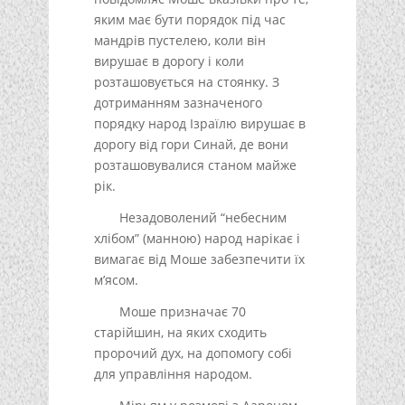
яким має бути порядок під час
мандрів пустелею, коли він
вирушає в дорогу і коли
розташовується на стоянку. З
дотриманням зазначеного
порядку народ Ізраїлю вирушає в
дорогу від гори Синай, де вони
розташовувалися станом майже
рік.
Незадоволений “небесним
хлібом” (манною) народ нарікає і
вимагає від Моше забезпечити їх
м’ясом.
Моше призначає 70
старійшин, на яких сходить
пророчий дух, на допомогу собі
для управління народом.