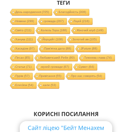
ТЕГИ
День народження
(705)
Благодійність
(308)
Новини
(299)
громада
(267)
Ліцей
(216)
Свято
(211)
Колель Тора
(188)
Жіночий клуб
(149)
Ханука
(111)
Йорцайт
(108)
Золотий вік
(105)
Хасидізм
(97)
Пам'ятна дата
(88)
JFuture
(88)
Песах
(85)
Любавичський Ребе
(80)
Тижнева глава
(74)
Статьи
(71)
музей громади
(67)
Суккот
(64)
Пурім
(57)
Привітання
(55)
Про нас говорять
(54)
EnerJew
(54)
хали
(53)
КОРИСНІ ПОСИЛАННЯ
Сайт ліцею "Бейт Менахем