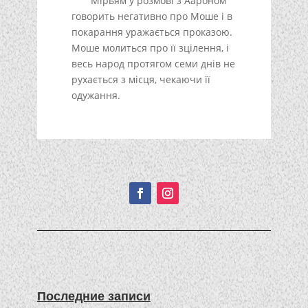
Мірьям у розмові з Аароном
говорить негативно про Моше і в
покарання уражається проказою.
Моше молиться про її зцілення, і
весь народ протягом семи днів не
рухається з місця, чекаючи її
одужання.
Подписывайтесь!
Последние записи