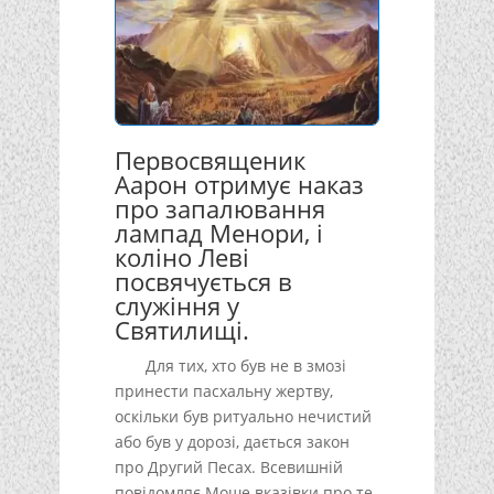
Первосвященик
Аарон отримує наказ
про запалювання
лампад Менори, і
коліно Леві
посвячується в
служіння у
Святилищі.
Для тих, хто був не в змозі
принести пасхальну жертву,
оскільки був ритуально нечистий
або був у дорозі, дається закон
про Другий Песах. Всевишній
повідомляє Моше вказівки про те,