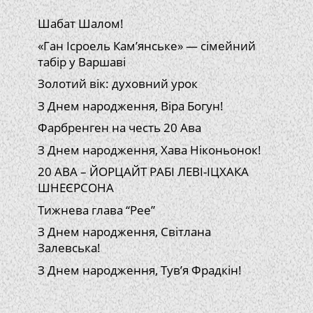
Шабат Шалом!
«Ган Ісроель Кам’янське» — сімейний
табір у Варшаві
Золотий вік: духовний урок
З Днем народження, Віра Богун!
Фарбренген на честь 20 Ава
З Днем народження, Хава Ніконьонок!
20 АВА – ЙОРЦАЙТ РАБІ ЛЕВІ-ІЦХАКА
ШНЕЄРСОНА
Тижнева глава “Рее”
З Днем народження, Світлана
Залевська!
З Днем народження, Тув’я Фрадкін!