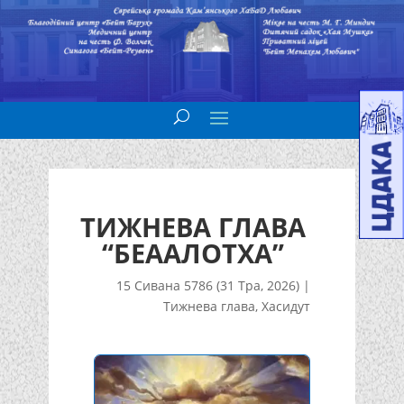
ТИЖНЕВА ГЛАВА
“БЕААЛОТХА”
15 Сивана 5786 (31 Тра, 2026)
|
Тижнева глава
,
Хасидут