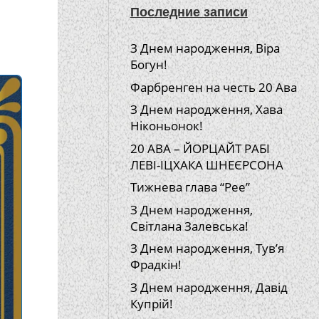
Последние записи
З Днем народження, Віра
Богун!
Фарбренген на честь 20 Ава
З Днем народження, Хава
Ніконьонок!
20 АВА – ЙОРЦАЙТ РАБІ
ЛЕВІ-ІЦХАКА ШНЕЄРСОНА
Тижнева глава “Рее”
З Днем народження,
Світлана Залевська!
З Днем народження, Тув’я
Фрадкін!
З Днем народження, Давід
Купрій!