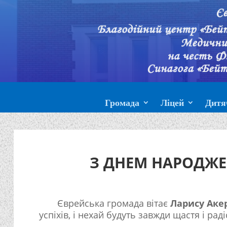
Громада
Ліцей
Дитя
З ДНЕМ НАРОДЖЕ
Єврейська громада вітає
Ларису Аке
успіхів, і нехай будуть завжди щастя і радіс