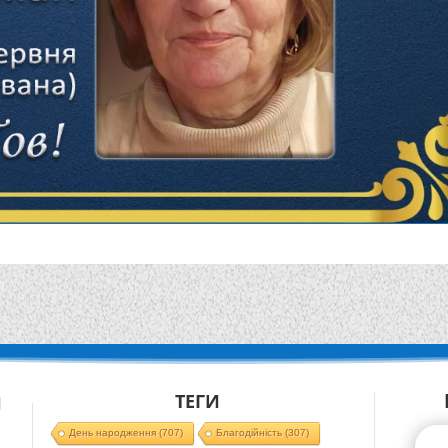
ТЕГИ
Й
День народження
(707)
Благодійність
(307)