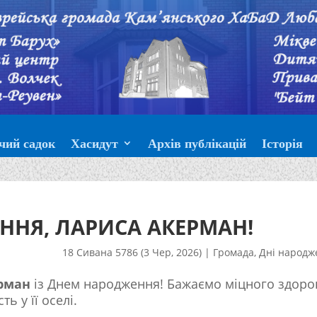
чий садок
Хасидут
Архів публікацій
Історія
ННЯ, ЛАРИСА АКЕРМАН!
18 Сивана 5786 (3 Чер, 2026)
|
Громада
,
Дні народж
рман
із Днем народження! Бажаємо міцного здоров
ть у її оселі.