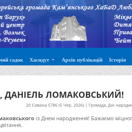
чий садок
Хасидут
Архів публікацій
Історія
, ДАНІЕЛЬ ЛОМАКОВСЬКИЙ!
20 Сивана 5786 (5 Чер, 2026)
|
Громада
,
Дні народж
маковського
із Днем народження! Бажаємо міцно
цвітання.