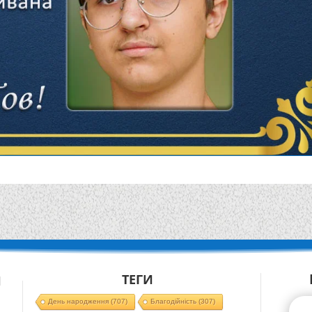
ТЕГИ
Й
День народження
(707)
Благодійність
(307)