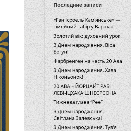
Последние записи
«Ган Ісроель Кам’янське» —
сімейний табір у Варшаві
Золотий вік: духовний урок
З Днем народження, Віра
Богун!
Фарбренген на честь 20 Ава
З Днем народження, Хава
Ніконьонок!
20 АВА – ЙОРЦАЙТ РАБІ
ЛЕВІ-ІЦХАКА ШНЕЄРСОНА
Тижнева глава “Рее”
З Днем народження,
Світлана Залевська!
З Днем народження, Тув’я