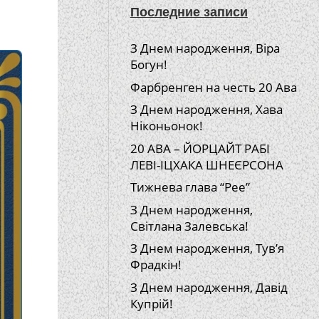
Последние записи
З Днем народження, Віра
Богун!
Фарбренген на честь 20 Ава
З Днем народження, Хава
Ніконьонок!
20 АВА – ЙОРЦАЙТ РАБІ
ЛЕВІ-ІЦХАКА ШНЕЄРСОНА
Тижнева глава “Рее”
З Днем народження,
Світлана Залевська!
З Днем народження, Тув’я
Фрадкін!
З Днем народження, Давід
Купрій!