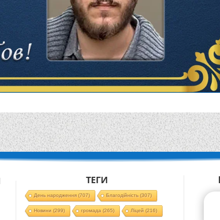
ТЕГИ
Й
День народження
(707)
Благодійність
(307)
Новини
(299)
громада
(265)
Ліцей
(216)