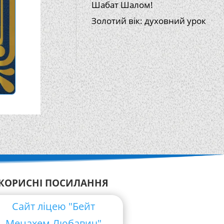
Шабат Шалом!
Золотий вік: духовний урок
КОРИСНІ ПОСИЛАННЯ
Сайт ліцею "Бейт
Менахем Любавич"