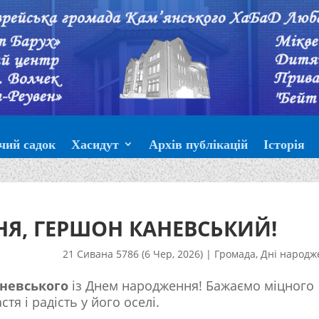
чий садок
Хасидут
Архів публікацій
Історія
Я, ГЕРШОН КАНЕВСЬКИЙ!
21 Сивана 5786 (6 Чер, 2026)
|
Громада
,
Дні народж
невського
із Днем народження! Бажаємо міцного
стя і радість у його оселі.