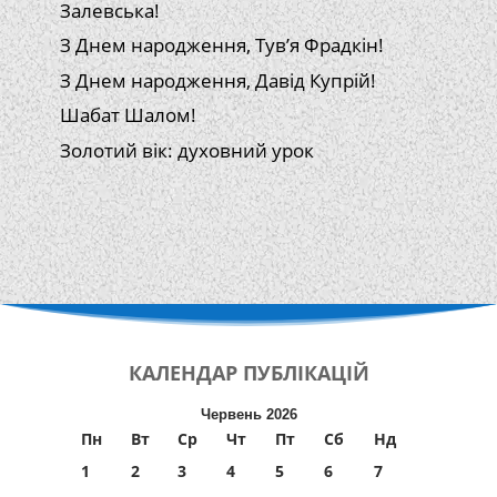
Залевська!
З Днем народження, Тув’я Фрадкін!
З Днем народження, Давід Купрій!
Шабат Шалом!
Золотий вік: духовний урок
КАЛЕНДАР
ПУБЛІКАЦІЙ
Червень 2026
Пн
Вт
Ср
Чт
Пт
Сб
Нд
1
2
3
4
5
6
7