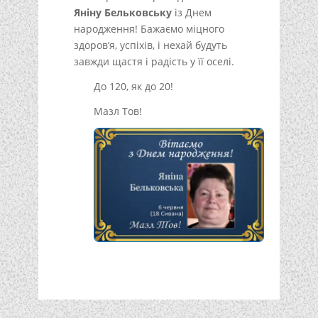
Яніну Бельковську
із Днем
народження! Бажаємо міцного
здоров’я, успіхів, і нехай будуть
завжди щастя і радість у її оселі.
До 120, як до 20!
Мазл Тов!