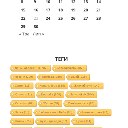
8
9
10
11
12
13
14
15
16
17
18
19
20
21
22
23
24
25
26
27
28
29
30
« Тра
Лип »
ТЕГИ
День народження
(707)
Благодійність
(307)
Новини
(299)
громада
(265)
Ліцей
(216)
Свято
(211)
Колель Тора
(188)
Жіночий клуб
(149)
Ханука
(111)
Йорцайт
(108)
Золотий вік
(104)
Хасидізм
(97)
JFuture
(88)
Пам'ятна дата
(88)
Песах
(85)
Любавичський Ребе
(80)
Тижнева глава
(74)
Статьи
(71)
музей громади
(67)
Суккот
(64)