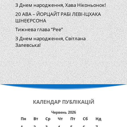
З Днем народження, Хава Ніконьонок!
20 АВА – ЙОРЦАЙТ РАБІ ЛЕВІ-ІЦХАКА
ШНЕЄРСОНА
Тижнева глава “Рее”
З Днем народження, Світлана
Залевська!
КАЛЕНДАР
ПУБЛІКАЦІЙ
Червень 2026
Пн
Вт
Ср
Чт
Пт
Сб
Нд
1
2
3
4
5
6
7