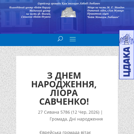
З ДНЕМ
НАРОДЖЕННЯ,
ЛІОРА
САВЧЕНКО!
27 Сивана 5786 (12 Чер, 2026)
|
Громада
,
Дні народження
Єврейська громада вітає