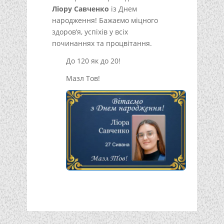
Ліору Савченко
із Днем
народження! Бажаємо міцного
здоров’я, успіхів у всіх
починаннях та процвітання.
До 120 як до 20!
Мазл Тов!