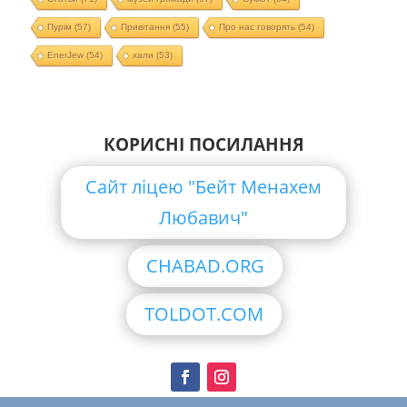
Пурім
(57)
Привітання
(55)
Про нас говорять
(54)
EnerJew
(54)
хали
(53)
КОРИСНІ ПОСИЛАННЯ
Сайт ліцею "Бейт Менахем
Любавич"
CHABAD.ORG
TOLDOT.COM