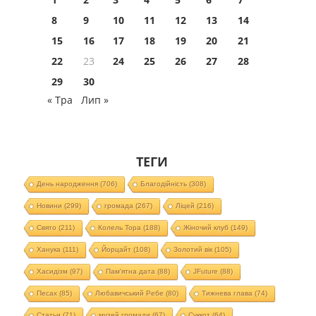
8
9
10
11
12
13
14
15
16
17
18
19
20
21
22
23
24
25
26
27
28
29
30
« Тра
Лип »
ТЕГИ
День народження
(706)
Благодійність
(308)
Новини
(299)
громада
(267)
Ліцей
(216)
Свято
(211)
Колель Тора
(188)
Жіночий клуб
(149)
Ханука
(111)
Йорцайт
(108)
Золотий вік
(105)
Хасидізм
(97)
Пам'ятна дата
(88)
JFuture
(88)
Песах
(85)
Любавичський Ребе
(80)
Тижнева глава
(74)
Статьи
(71)
музей громади
(67)
Суккот
(64)