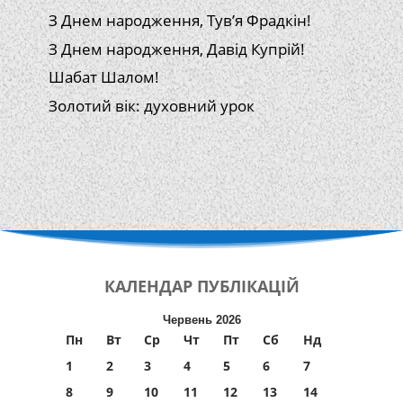
З Днем народження, Тув’я Фрадкін!
З Днем народження, Давід Купрій!
Шабат Шалом!
Золотий вік: духовний урок
КАЛЕНДАР
ПУБЛІКАЦІЙ
Червень 2026
Пн
Вт
Ср
Чт
Пт
Сб
Нд
1
2
3
4
5
6
7
8
9
10
11
12
13
14