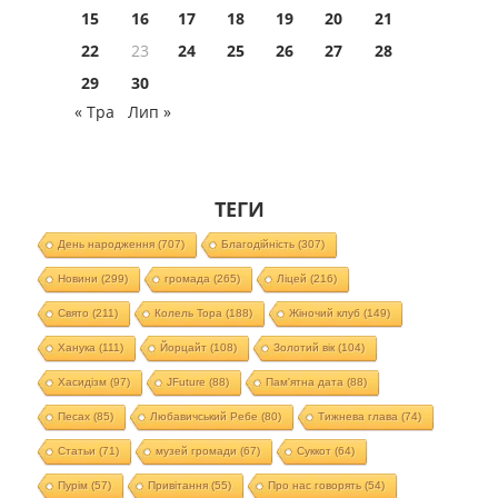
15
16
17
18
19
20
21
22
23
24
25
26
27
28
29
30
« Тра
Лип »
ТЕГИ
День народження
(707)
Благодійність
(307)
Новини
(299)
громада
(265)
Ліцей
(216)
Свято
(211)
Колель Тора
(188)
Жіночий клуб
(149)
Ханука
(111)
Йорцайт
(108)
Золотий вік
(104)
Хасидізм
(97)
JFuture
(88)
Пам'ятна дата
(88)
Песах
(85)
Любавичський Ребе
(80)
Тижнева глава
(74)
Статьи
(71)
музей громади
(67)
Суккот
(64)
Пурім
(57)
Привітання
(55)
Про нас говорять
(54)