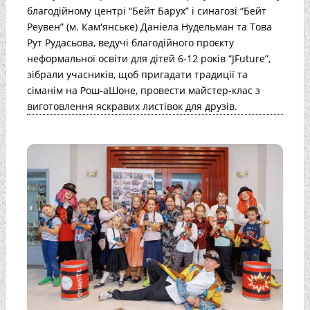
благодійному центрі “Бейт Барух” і синагозі “Бейт
Реувен” (м. Кам'янське) Даніела Нудельман та Това
Рут Рудасьова, ведучі благодійного проєкту
неформальної освіти для дітей 6-12 років “JFuture”,
зібрали учасників, щоб пригадати традиції та
сіманім на Рош-аШоне, провести майстер-клас з
виготовлення яскравих листівок для друзів.