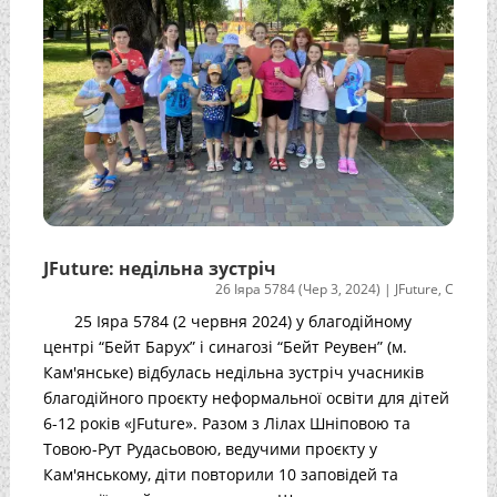
JFuture: недільна зустріч
26 Іяра 5784 (Чер 3, 2024)
|
JFuture
,
С
25 Іяра 5784 (2 червня 2024) у благодійному
центрі “Бейт Барух” і синагозі “Бейт Реувен” (м.
Кам'янське) відбулась недільна зустріч учасників
благодійного проєкту неформальної освіти для дітей
6-12 років «JFuture». Разом з Лілах Шніповою та
Товою-Рут Рудасьовою, ведучими проєкту у
Кам'янському, діти повторили 10 заповідей та