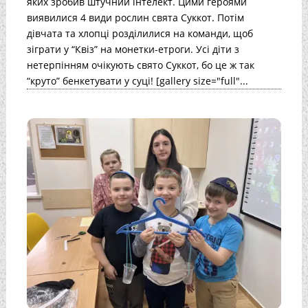
яких зробив штучний інтелект. Цими героями
виявилися 4 види рослин свята Суккот. Потім
дівчата та хлопці розділилися на команди, щоб
зіграти у “Квіз” на монетки-етроги. Усі діти з
нетерпінням очікують свято Суккот, бо це ж так
“круто” бенкетувати у суці! [gallery size="full"...