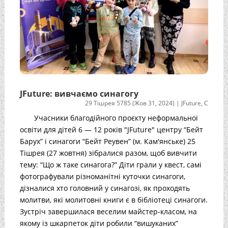
JFuture: вивчаємо синагогу
29 Тішрея 5785 (Жов 31, 2024)
|
JFuture
,
С
Учасники благодійного проєкту неформальної
освіти для дітей 6 — 12 років "JFuture" центру “Бейт
Барух” і синагоги “Бейт Реувен” (м. Кам'янське) 25
Тішрея (27 жовтня) зібралися разом, щоб вивчити
тему: “Що ж таке синагога?” Діти грали у квест, самі
фотографували різноманітні куточки синагоги,
дізналися хто головний у синагозі, як проходять
молитви, які молитовні книги є в бібліотеці синагоги.
Зустріч завершилася веселим майстер-класом, на
якому із шкарпеток діти робили “вишуканих”