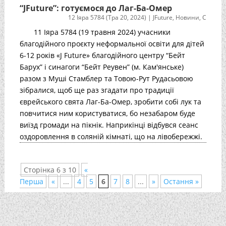
“JFuture”: готуємося до Лаг-Ба-Омер
12 Іяра 5784 (Тра 20, 2024)
|
JFuture
,
Новини
,
С
11 Іяра 5784 (19 травня 2024) учасники
благодійного проєкту неформальної освіти для дітей
6-12 років «J Future» благодійного центру “Бейт
Барух” і синагоги “Бейт Реувен” (м. Кам'янське)
разом з Муші Стамблер та Товою-Рут Рудасьовою
зібралися, щоб ще раз згадати про традиції
єврейського свята Лаг-Ба-Омер, зробити собі лук та
повчитися ним користуватися, бо незабаром буде
виїзд громади на пікнік. Наприкінці відбувся сеанс
оздоровлення в соляній кімнаті, що на лівобережжі.
Сторінка 6 з 10
«
Перша
«
...
4
5
6
7
8
...
»
Остання »