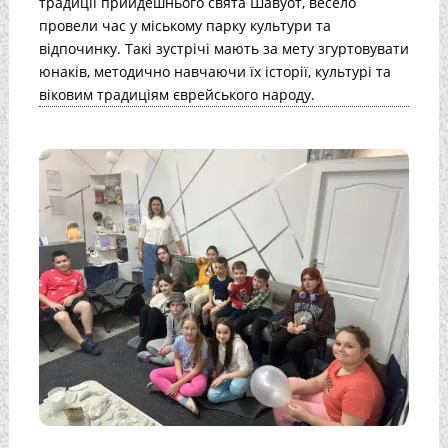
традиції прийдешнього свята Шавуот, весело
провели час у міському парку культури та
відпочинку. Такі зустрічі мають за мету згуртовувати
юнаків, методично навчаючи їх історії, культурі та
віковим традиціям єврейського народу.