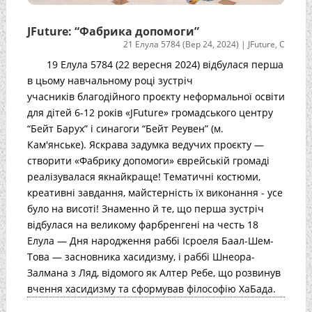
JFuture: “Фабрика допомоги”
21 Елула 5784 (Вер 24, 2024)
|
JFuture
,
С
19 Елула 5784 (22 вересня 2024) відбулася перша
в цьому навчальному році зустріч
учасників благодійного проєкту неформальної освіти
для дітей 6-12 років «JFuture» громадського центру
“Бейт Барух” і синагоги “Бейт Реувен” (м.
Кам'янське). Яскрава задумка ведучих проєкту —
створити «Фабрику допомоги» єврейській громаді
реалізувалася якнайкраще! Тематичні костюми,
креативні завдання, майстерність їх виконання - усе
було на висоті! Знаменно й те, що перша зустріч
відбулася на великому фарбренгені на честь 18
Елула — Дня народження раббі Ісроеля Баал-Шем-
Това — засновника хасидизму, і раббі Шнеора-
Залмана з Ляд, відомого як Алтер Ребе, що розвинув
вчення хасидизму та сформував філософію ХаБада.