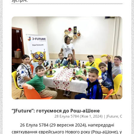
зустріч.
“JFuture”: готуємося до Рош-аШоне
28 Елула 5784 (Жов 1, 2024)
|
JFuture
,
С
26 Елула 5784 (29 вересня 2024), напередодні
святкування єврейського Нового року (Рош-аШоне), у