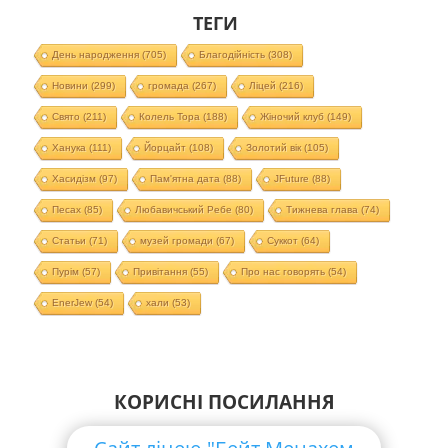
ТЕГИ
День народження
(705)
Благодійність
(308)
Новини
(299)
громада
(267)
Ліцей
(216)
Свято
(211)
Колель Тора
(188)
Жіночий клуб
(149)
Ханука
(111)
Йорцайт
(108)
Золотий вік
(105)
Хасидізм
(97)
Пам'ятна дата
(88)
JFuture
(88)
Песах
(85)
Любавичський Ребе
(80)
Тижнева глава
(74)
Статьи
(71)
музей громади
(67)
Суккот
(64)
Пурім
(57)
Привітання
(55)
Про нас говорять
(54)
EnerJew
(54)
хали
(53)
КОРИСНІ ПОСИЛАННЯ