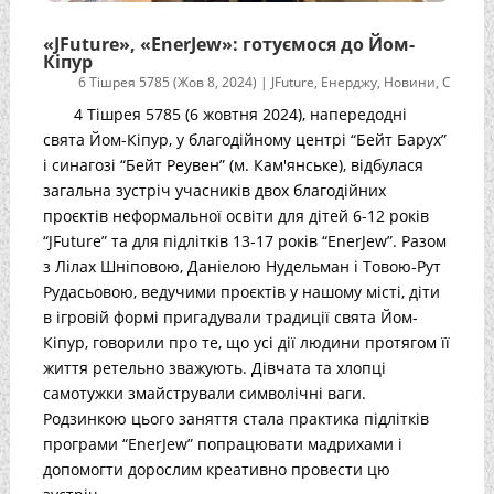
«JFuture», «EnerJew»: готуємося до Йом-
Кіпур
6 Тішрея 5785 (Жов 8, 2024)
|
JFuture
,
Енерджу
,
Новини
,
С
4 Тішрея 5785 (6 жовтня 2024), напередодні
свята Йом-Кіпур, у благодійному центрі “Бейт Барух”
і синагозі “Бейт Реувен” (м. Кам'янське), відбулася
загальна зустріч учасників двох благодійних
проєктів неформальної освіти для дітей 6-12 років
“JFuture” та для підлітків 13-17 років “EnerJew”. Разом
з Лілах Шніповою, Даніелою Нудельман і Товою-Рут
Рудасьовою, ведучими проєктів у нашому місті, діти
в ігровій формі пригадували традиції свята Йом-
Кіпур, говорили про те, що усі дії людини протягом її
життя ретельно зважують. Дівчата та хлопці
самотужки змайстрували символічні ваги.
Родзинкою цього заняття стала практика підлітків
програми “EnerJew” попрацювати мадрихами і
допомогти дорослим креативно провести цю