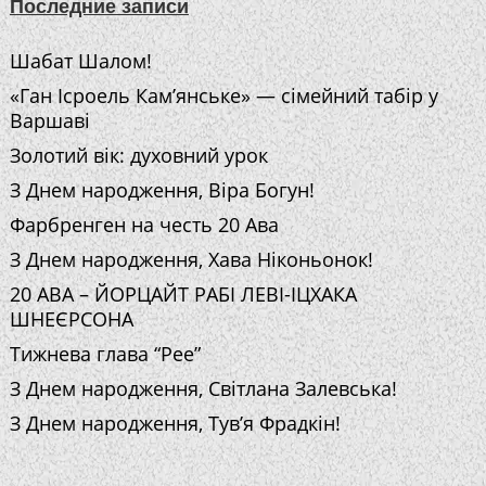
Последние записи
Шабат Шалом!
«Ган Ісроель Кам’янське» — сімейний табір у
Варшаві
Золотий вік: духовний урок
З Днем народження, Віра Богун!
Фарбренген на честь 20 Ава
З Днем народження, Хава Ніконьонок!
20 АВА – ЙОРЦАЙТ РАБІ ЛЕВІ-ІЦХАКА
ШНЕЄРСОНА
Тижнева глава “Рее”
З Днем народження, Світлана Залевська!
З Днем народження, Тув’я Фрадкін!