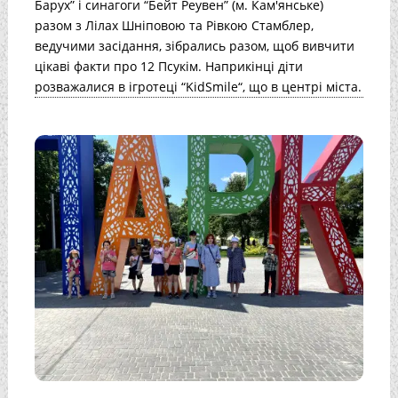
Барух” і синагоги “Бейт Реувен” (м. Кам'янське)
разом з Лілах Шніповою та Рівкою Стамблер,
ведучими засідання, зібрались разом, щоб вивчити
цікаві факти про 12 Псукім. Наприкінці діти
розважалися в ігротеці “KidSmile“, що в центрі міста.