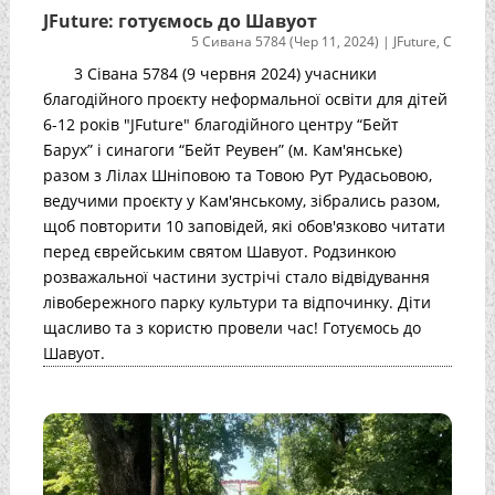
JFuture: готуємось до Шавуот
5 Сивана 5784 (Чер 11, 2024)
|
JFuture
,
С
3 Сівана 5784 (9 червня 2024) учасники
благодійного проєкту неформальної освіти для дітей
6-12 років "JFuture" благодійного центру “Бейт
Барух” і синагоги “Бейт Реувен” (м. Кам'янське)
разом з Лілах Шніповою та Товою Рут Рудасьовою,
ведучими проєкту у Кам'янському, зібрались разом,
щоб повторити 10 заповідей, які обов'язково читати
перед єврейським святом Шавуот. Родзинкою
розважальної частини зустрічі стало відвідування
лівобережного парку культури та відпочинку. Діти
щасливо та з користю провели час! Готуємось до
Шавуот.