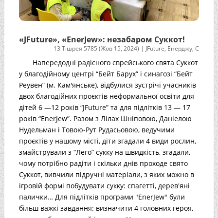
«JFuture», «EnerJew»: незабаром Суккот!
13 Тішрея 5785 (Жов 15, 2024)
|
JFuture
,
Енерджу
,
С
Напередодні радісного єврейського свята Суккот
у благодійному центрі “Бейт Барух” і синагозі “Бейт
Реувен” (м. Кам'янське), відбулися зустрічі учасників
двох благодійних проєктів неформальної освіти для
дітей 6 —12 років “JFuture” та для підлітків 13 — 17
років “EnerJew”. Разом з Лілах Шніповою, Даніелою
Нудельман і Товою-Рут Рудасьовою, ведучими
проєктів у нашому місті, діти згадали 4 види рослин,
змайстрували з “Лего” сукку на швидкість, згадали,
чому потрібно радіти і скільки днів проходе свято
Суккот, вивчили підручні матеріали, з яких можно в
ігровій формі побудувати сукку: спагетті, дерев'яні
палички… Для підлітків програми "EnerJew" були
більш важкі завдання: визначити 4 головних героя,