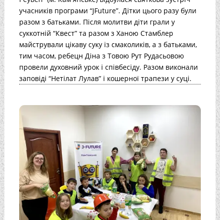
учасників програми “JFuture”. Дітки цього разу були
разом з батьками. Після молитви діти грали у
суккотній “Квест” та разом з Ханою Стамблер
майстрували цікаву суку із смаколиків, а з батьками,
тим часом, ребецн Діна з Товою Рут Рудасьовою
провели духовний урок і співбесіду. Разом виконали
заповіді “Нетілат Лулав” і кошерної трапези у суці.