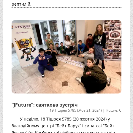
рептилій.
“JFuture”: святкова зустріч
19 Тішрея 5785 (Жов 21, 2024)
|
JFuture
,
С
У неділю, 18 Тішрея 5785 (20 жовтня 2024) у
благодійному центрі “Бейт Барух” і синагозі “Бейт
Реувен” (м. Кам'янське) відбулася святкова зустріч