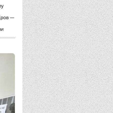
лу
 Кров —
ни