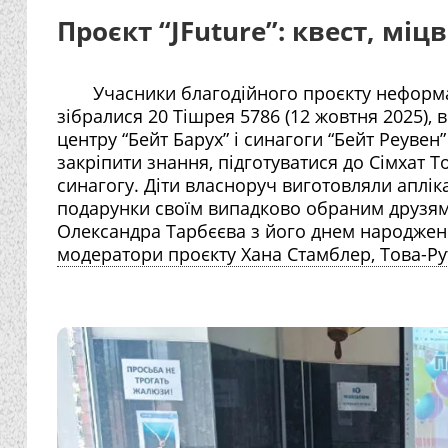
Проєкт “JFuture”: квест, міцв
Учасники благодійного проєкту неформаль
зібралися 20 Тішрея 5786 (12 жовтня 2025), 
центру “Бейт Барух” і синагоги “Бейт Реувен”
закріпити знання, підготуватися до Сімхат Т
синагогу. Діти власноруч виготовляли аплікац
подарунки своїм випадково обраним друзям і 
Олександра Тарбєєва з його днем народження
модератори проєкту Хана Стамблер, Това-Ру