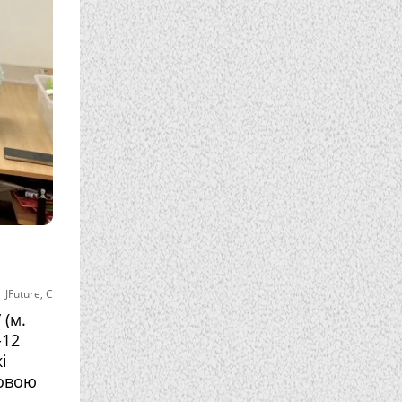
|
JFuture
,
С
 (м.
-12
і
ьовою