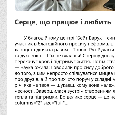
Серце, що працює і любить
У благодійному центрі “Бейт Барух” і син
учасників благодійного проєкту неформальної
хлопці та дівчата разом з Товою-Рут Рудас
та духовність. І їм це вдалося! Спершу дос
перекачує кров і підтримує життя. Потім ст
— наука ожила! Говорили про силу доброго с
до того, з ким непросто спілкуватися мицва
про друзів, а й про тих, хто поруч у складн
річ, яка не твоя — шукаєш, кому вона належ
чесності. Завершилася зустріч створенням 
тепла та підтримки. Бо велике серце — це не
columns="2" size="full"...