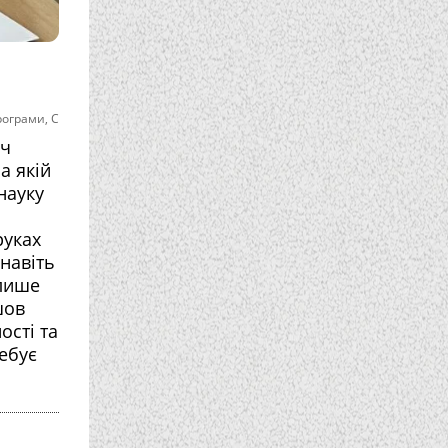
рограми
,
С
іч
а якій
науку
руках
 навіть
 лише
шов
ості та
ебує