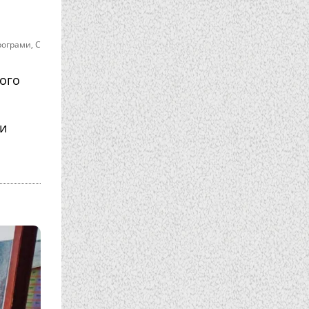
рограми
,
С
ного
ли