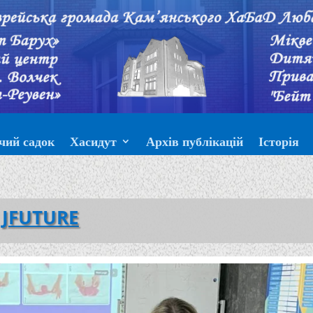
чий садок
Хасидут
Архів публікацій
Історія
JFUTURE