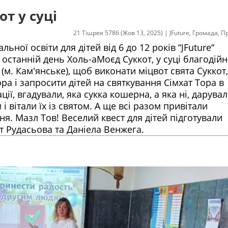
от у суці
21 Тішрея 5786 (Жов 13, 2025)
|
JFuture
,
Громада
,
П
ної освіти для дітей від 6 до 12 років “JFuture“
в останній день Холь-аМоєд Суккот, у суці благодій
 (м. Кам'янське), щоб виконати міцвот свята Суккот,
ора і запросити дітей на святкування Сімхат Тора в
ії, вгадували, яка сукка кошерна, а яка ні, дарува
вітали їх із святом. А ще всі разом привітали
. Мазл Тов! Веселий квест для дітей підготували
т Рудасьова та Даніела Венжега.