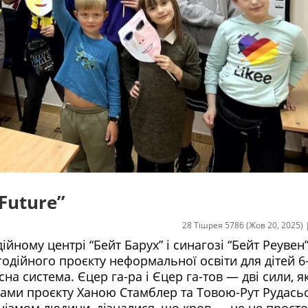
Future”
28 Тішрея 5786 (Жов 20, 2025)
ійному центрі “Бейт Барух” і синагозі “Бейт Реувен”
годійного проєкту неформальної освіти для дітей 6
на система. Єцер га-ра і Єцер га-тов — дві сили, як
орами проєкту Ханою Стамблер та Товою-Рут Рудас
ізмом людини, дізналися, що кров — це не просто