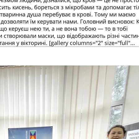
сить кисень, бореться з мікробами та допомагає ті
о: тваринна душа перебуває в крові. Тому ми маємо
 дозволяти їм керувати нами. Головний висновок:
кщо керуєш нею ти, а не вона тобою — то в тобі
ти створювали маски, що відображають різні части
ння у вікторині. [gallery columns="2" size="full"...