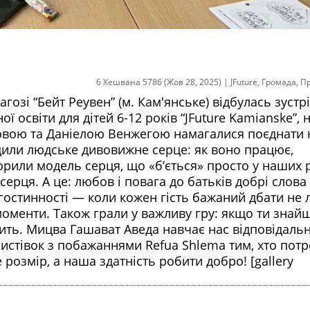
6 Хешвана 5786 (Жов 28, 2025)
|
JFuture
,
Громада
,
П
агозі “Бейт Реувен” (м. Кам'янське) відбулась зустр
 освіти для дітей 6-12 років “JFuture Kamianske”, н
ьовою та Даніелою Венжегою намагалися поєднати 
лідили людське дивовижне серце: як воно працює,
ворили модель серця, що «б’ється» просто у наших 
ерця. А це: любов і повага до батьків добрі слова
 гостинності — коли кожен гість бажаний дбати не
і моменти. Також грали у важливу гру: якщо ти знай
ить. Мицва Гашават Аведа навчає нас відповідальн
листівок з побажаннями Refua Shlema тим, хто потр
 розмір, а наша здатність робити добро! [gallery