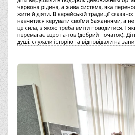
червона рідина, а жива система, яка перено
жити й діяти. В єврейській традиції сказан
навчитися керувати своїми бажаннями, а не
це сила, з якою треба вміти поводитися. І я
перемагає єцер га-тов (добрий початок). Ді
душі, слухали історію та відповідали на запита