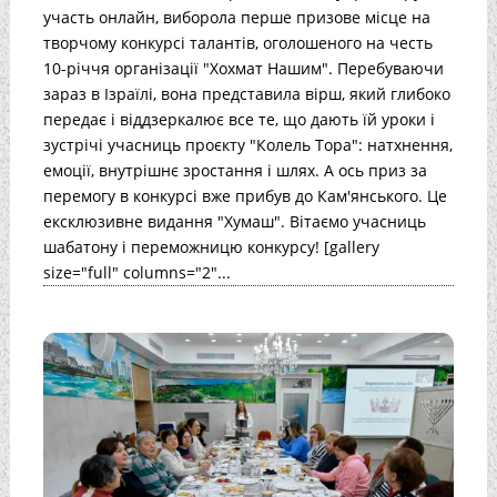
участь онлайн, виборола перше призове місце на
творчому конкурсі талантів, оголошеного на честь
10-річчя організації "Хохмат Нашим". Перебуваючи
зараз в Ізраїлі, вона представила вірш, який глибоко
передає і віддзеркалює все те, що дають їй уроки і
зустрічі учасниць проєкту "Колель Тора": натхнення,
емоції, внутрішнє зростання і шлях. А ось приз за
перемогу в конкурсі вже прибув до Кам'янського. Це
ексклюзивне видання "Хумаш". Вітаємо учасниць
шабатону і переможницю конкурсу! [gallery
size="full" columns="2"...