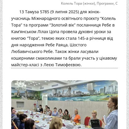
Колель Тора (жінки)
,
Програми
,
С
13 Тамуза 5785 (9 липня 2025) для жінок-
учасниць Міжнародного освітнього проєкту “Колель
Тора” та програми “Золотий вік” посланниця Ребе в
Кам'янськом Лілах Цопа провела духовні уроки за
книгою “Тора”, темою яких стала 145-а річниця від
дня народження Ребе Раяца, Шостого
Любавичського Ребе. Також жінки ласували
кошерними смаколиками та брали участь у цікавому
майстер-класі з Леєю Тимофеєвою.