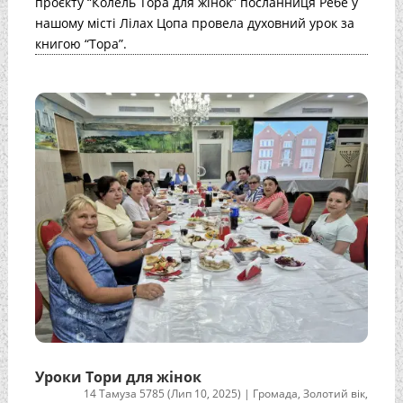
проєкту “Колель Тора для жінок” посланниця Ребе у
нашому місті Лілах Цопа провела духовний урок за
книгою “Тора”.
Уроки Тори для жінок
14 Тамуза 5785 (Лип 10, 2025)
|
Громада
,
Золотий вік
,