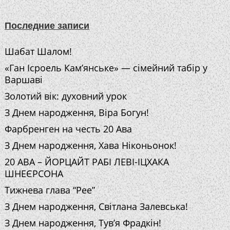
Последние записи
Шабат Шалом!
«Ган Ісроель Кам’янське» — сімейний табір у
Варшаві
Золотий вік: духовний урок
З Днем народження, Віра Богун!
Фарбренген на честь 20 Ава
З Днем народження, Хава Ніконьонок!
20 АВА – ЙОРЦАЙТ РАБІ ЛЕВІ-ІЦХАКА
ШНЕЄРСОНА
Тижнева глава “Рее”
З Днем народження, Світлана Залевська!
З Днем народження, Тув’я Фрадкін!