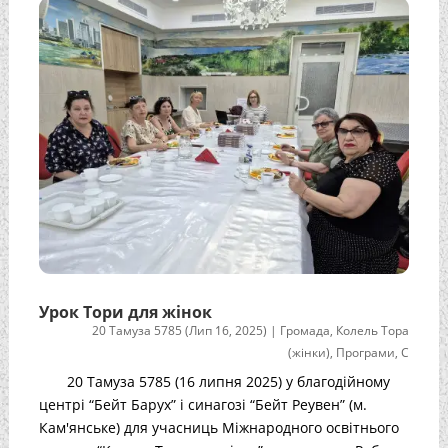
Урок Тори для жінок
20 Тамуза 5785 (Лип 16, 2025)
|
Громада
,
Колель Тора
(жінки)
,
Програми
,
С
20 Тамуза 5785 (16 липня 2025) у благодійному
центрі “Бейт Барух” і синагозі “Бейт Реувен” (м.
Кам'янське) для учасниць Міжнародного освітнього