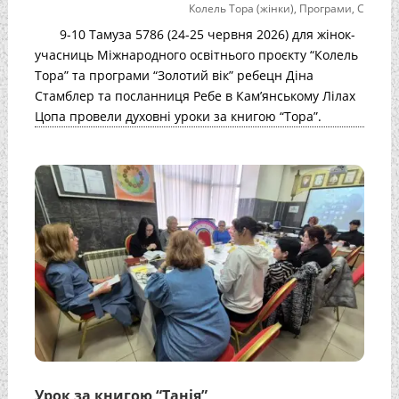
Колель Тора (жінки)
,
Програми
,
С
9-10 Тамуза 5786 (24-25 червня 2026) для жінок-
учасниць Міжнародного освітнього проєкту “Колель
Тора” та програми “Золотий вік” ребецн Діна
Стамблер та посланниця Ребе в Кам’янському Лілах
Цопа провели духовні уроки за книгою “Тора”.
Урок за книгою “Танія”