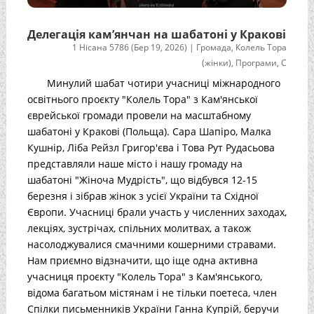
Делегація кам’янчан на шабатоні у Кракові
1 Нісана 5786 (Бер 19, 2026)
|
Громада
,
Колель Тора
(жінки)
,
Програми
,
С
Минулий шабат чотири учасниці міжнародного
освітнього проєкту "Колель Тора" з Кам'янської
єврейської громади провели на масштабному
шабатоні у Кракові (Польща). Сара Шапіро, Малка
Кушнір, Ліба Рейзл Григор'єва і Това Рут Рудасьова
представляли наше місто і нашу громаду на
шабатоні "Жіноча Мудрість", що відбувся 12-15
березня і зібрав жінок з усієї України та Східної
Європи. Учасниці брали участь у численних заходах,
лекціях, зустрічах, спільних молитвах, а також
насолоджувалися смачними кошерними стравами.
Нам приємно відзначити, що іще одна активна
учасниця проєкту "Колель Тора" з Кам'янського,
відома багатьом містянам і не тільки поетеса, член
Спілки письменників України Ганна Купрій, беручи