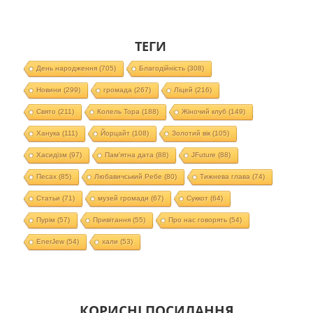
ТЕГИ
День народження
(705)
Благодійність
(308)
Новини
(299)
громада
(267)
Ліцей
(216)
Свято
(211)
Колель Тора
(188)
Жіночий клуб
(149)
Ханука
(111)
Йорцайт
(108)
Золотий вік
(105)
Хасидізм
(97)
Пам'ятна дата
(88)
JFuture
(88)
Песах
(85)
Любавичський Ребе
(80)
Тижнева глава
(74)
Статьи
(71)
музей громади
(67)
Суккот
(64)
Пурім
(57)
Привітання
(55)
Про нас говорять
(54)
EnerJew
(54)
хали
(53)
КОРИСНІ ПОСИЛАННЯ