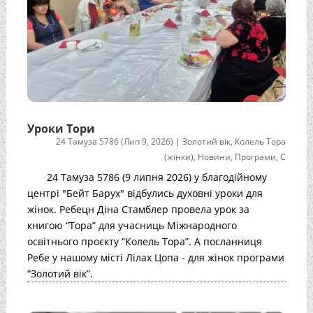
Уроки Тори
24 Тамуза 5786 (Лип 9, 2026)
|
Золотий вік
,
Колель Тора
(жінки)
,
Новини
,
Програми
,
С
24 Тамуза 5786 (9 липня 2026) у благодійному
центрі "Бейт Барух" відбулись духовні уроки для
жінок. Ребецн Діна Стамблер провела урок за
книгою “Тора” для учасниць Міжнародного
освітнього проєкту “Колель Тора”. А посланниця
Ребе у нашому місті Лілах Цопа - для жінок програми
“Золотий вік”.