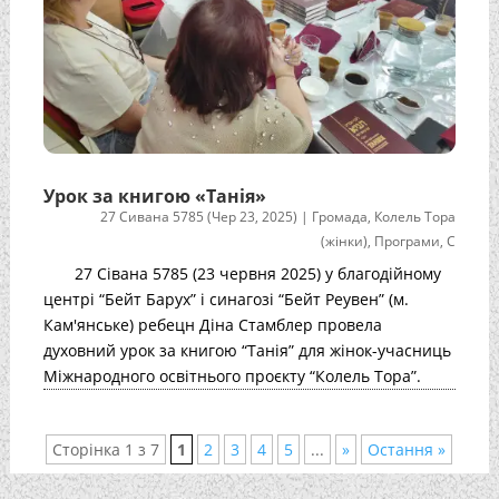
Урок за книгою «Танія»
27 Сивана 5785 (Чер 23, 2025)
|
Громада
,
Колель Тора
(жінки)
,
Програми
,
С
27 Сівана 5785 (23 червня 2025) у благодійному
центрі “Бейт Барух” і синагозі “Бейт Реувен” (м.
Кам'янське) ребецн Діна Стамблер провела
духовний урок за книгою “Танія” для жінок-учасниць
Міжнародного освітнього проєкту “Колель Тора”.
Сторінка 1 з 7
1
2
3
4
5
...
»
Остання »