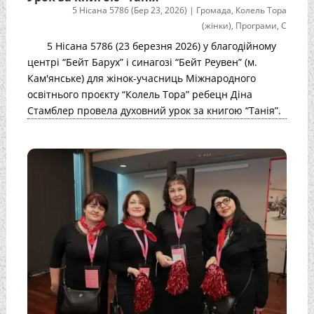
5 Нісана 5786 (Бер 23, 2026)
|
Громада
,
Колель Тора
(жінки)
,
Програми
,
С
5 Нісана 5786 (23 березня 2026) у благодійному
центрі “Бейт Барух” і синагозі “Бейт Реувен” (м.
Кам'янське) для жінок-учасниць Міжнародного
освітнього проєкту “Колель Тора” ребецн Діна
Стамблер провела духовний урок за книгою “Танія”.