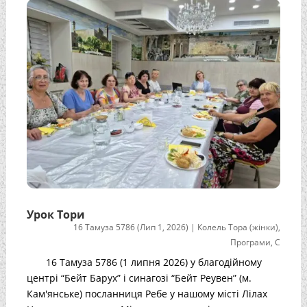
Урок Тори
16 Тамуза 5786 (Лип 1, 2026)
|
Колель Тора (жінки)
,
Програми
,
С
16 Тамуза 5786 (1 липня 2026) у благодійному
центрі “Бейт Барух” і синагозі “Бейт Реувен” (м.
Кам'янське) посланниця Ребе у нашому місті Лілах