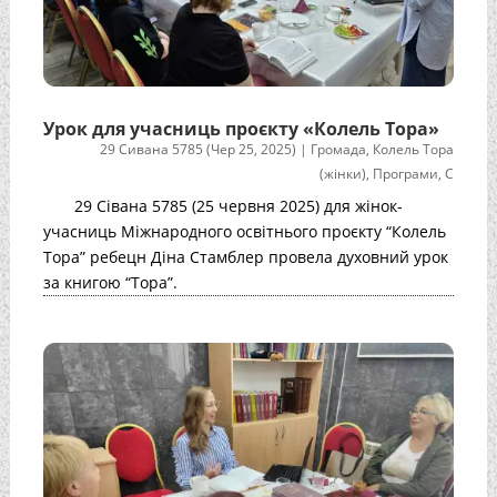
Урок для учасниць проєкту «Колель Тора»
29 Сивана 5785 (Чер 25, 2025)
|
Громада
,
Колель Тора
(жінки)
,
Програми
,
С
29 Сівана 5785 (25 червня 2025) для жінок-
учасниць Міжнародного освітнього проєкту “Колель
Тора” ребецн Діна Стамблер провела духовний урок
за книгою “Тора”.