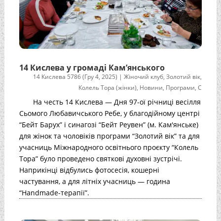
14 Кислева у громаді Кам’янського
14 Кислева 5786 (Гру 4, 2025)
|
Жіночий клуб
,
Золотий вік
,
Колель Тора (жінки)
,
Новини
,
Програми
,
С
На честь 14 Кислева — Дня 97-ої річниці весілля
Сьомого Любавичського Ребе, у благодійному центрі
“Бейт Барух” і синагозі “Бейт Реувен” (м. Кам'янське)
для жінок та чоловіків програми “Золотий вік” та для
учасниць Міжнародного освітнього проєкту “Колель
Тора” було проведено святкові духовні зустрічі.
Наприкінці відбулись фотосесія, кошерні
частування, а для літніх учасниць — година
“Handmade-терапії”.