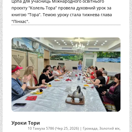
Цопа для учасниць Міжнародного освітнього
проєкту “Колель Тора” провела духовний урок за
книгою “Тора”. Темою уроку стала тижнева глава
"Пінхас".
Уроки Тори
10 Тамуза 5786 (Чер 25, 2026)
|
Громада
,
Золотий вік
,