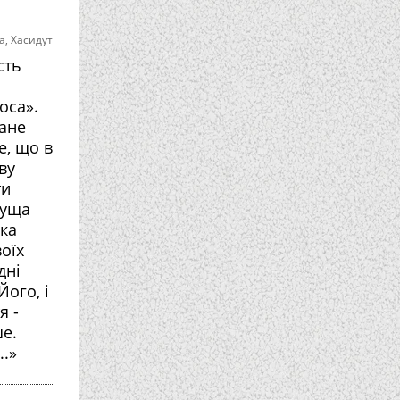
а
,
Хасидут
сть
оса».
ане
е, що в
ву
ти
нуща
ека
воїх
дні
Його, і
я -
ше.
..»