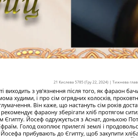
21 Кислева 5785 (Гру 22, 2024)
|
Тижнева глав
і виходить з ув'язнення після того, як фараон бач
мома худими, і про сім огрядних колосків, проковт
лумачення. Він каже, що настануть сім років доста
 і рекомендує фараону зберігати хліб протягом сити
 Єгипту. Йосеф одружується з Аснат, донькою Пот
Ефраїм. Голод охоплює прилеглі землі і продоволь
ів Йосефа прибувають до Єгипту, щоб закупити хліба