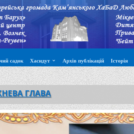
чий садок
Хасидут
Архів публікацій
Історія
НЕВА ГЛАВА