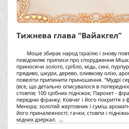
Тижнева глава “Вайакгел”
Моше збирає народ Ізраїлю і знову пов
повідомляє приписи про спорудження Мішка
приносячи золото, срібло, мідь, сині, пурпу
прядиво, шкури, дерево, оливкову олію, ар
повеліти припинити приношення. "Мудрі се
(все, що детально описувалося в попередніх
стовпів; 100 срібних підніжок; Парохет - фі
передню фіранку; Ковчег і його покриття з ф
Менора; золотий жертовник і суміш ароматн
його приналежності; гачки, стовпи і підніжк
мідних дзеркал. ...