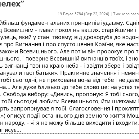
йелех”
19 Елула 5784 (Вер 22, 2024)
|
Тижнева глав
найбільш фундаментальних принципів іудаїзму. Єдні
ед Всевишнім - глави поколінь ваших, старійшини і
булець, який у стані твоєму; від дроворуба до водон
ро Вигнання і про спустошення Країни, яке наст
закони Всевишнього. Але потім він пророкує про т
нього, і поверне Всевишній вигнанців твоїх, і зно
 вигнанці твої на краю неба - і звідти збере, і звід
 опанували твої батьки». Практичне значення і неми
тобі сьогодні, не прихована вона від тебе і не дал
на... Але дуже близько до тебе слово це: на устах т
». Свобода вибору: «Дивись, пропоную Я тобі сього
в Я тобі сьогодні любити Всевишнього, йти шляхами 
рть запропонував я тобі, благословення і проклятт
..») описує події останнього дня земного життя Мо
н народу, - »і я не можу більше виходити і входити.
писує...