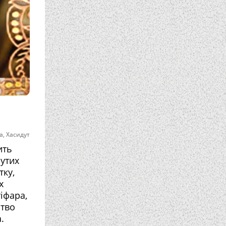
а
,
Хасидут
ить
нутих
тку,
х
іфара,
ство
.