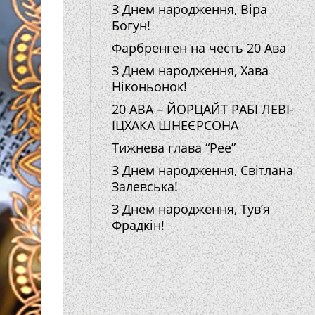
З Днем народження, Віра
Богун!
Фарбренген на честь 20 Ава
З Днем народження, Хава
Ніконьонок!
20 АВА – ЙОРЦАЙТ РАБІ ЛЕВІ-
ІЦХАКА ШНЕЄРСОНА
Тижнева глава “Рее”
З Днем народження, Світлана
Залевська!
З Днем народження, Тув’я
Фрадкін!