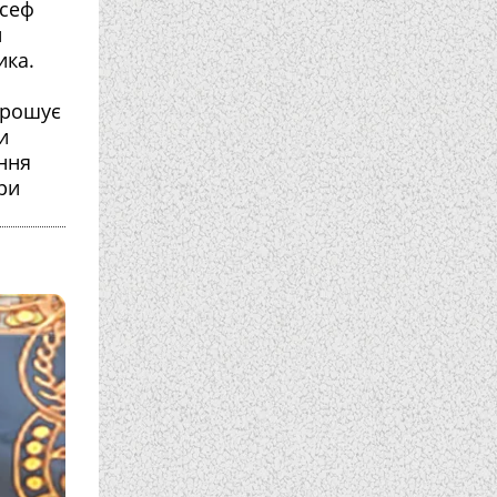
осеф
и
ика.
прошує
и
ння
ри