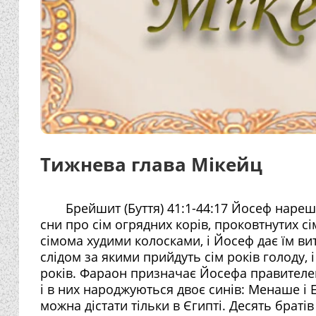
Тижнева глава Мікейц
Брейшит (Буття) 41:1-44:17 Йосеф нарешт
сни про сім огрядних корів, проковтнутих сі
сімома худими колосками, і Йосеф дає їм вит
слідом за якими прийдуть сім років голоду,
років. Фараон призначає Йосефа правителем
і в них народжуються двоє синів: Менаше і 
можна дістати тільки в Єгипті. Десять брат