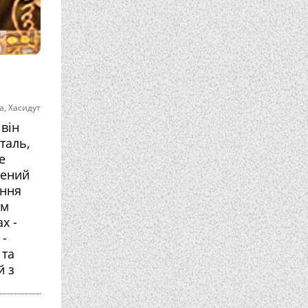
а
,
Хасидут
він
таль,
е
шений
иння
ом
х -
 -
 та
й з