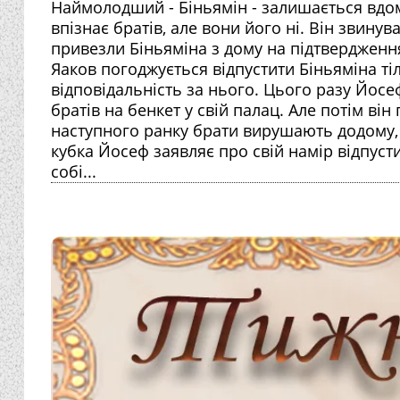
Наймолодший - Біньямін - залишається вдом
впізнає братів, але вони його ні. Він звину
привезли Біньяміна з дому на підтвердження
Яаков погоджується відпустити Біньяміна тіл
відповідальність за нього. Цього разу Йосе
братів на бенкет у свій палац. Але потім він
наступного ранку брати вирушають додому, 
кубка Йосеф заявляє про свій намір відпус
собі...