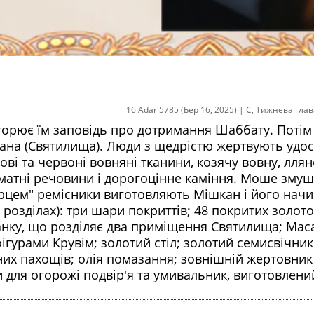
16 Adar 5785 (Бер 16, 2025)
|
С
,
Тижнева глав
торює їм заповідь про дотримання Шаббату. Потім 
на (Святилища). Люди з щедрістю жертвують удос
рові та червоні вовняні тканини, козячу вовну, ллян
оматні речовини і дорогоцінне каміння. Моше зму
рцем" ремісники виготовляють Мішкан і його нач
 розділах): три шари покриттів; 48 покритих золот
ранку, що розділяє два приміщення Святилища; Маса
ігурами Крувім; золотий стіл; золотий семисвічник
их пахощів; олія помазання; зовнішній жертовник
и для огорожі подвір'я та умивальник, виготовлени