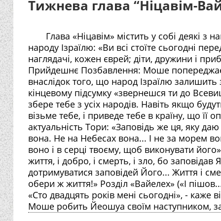
Тижнева глава “Ніцавім-Ва
Глава «Ніцавім» містить у собі деякі з 
народу Ізраїлю: «Ви всі стоїте сьогодні пер
наглядачі, кожен єврей; діти, дружини і при
Прийдешнє Позбавлення: Моше попереджає п
внаслідок того, що народ Ізраїлю залишить 
кінцевому підсумку «звернешся ти до Всевиш
збере тебе з усіх народів. Навіть якщо будуть
візьме тебе, і приведе тебе в країну, що її
актуальність Тори: «Заповідь же ця, яку даю 
вона. Не на Небесах вона... І не за морем во
воно і в серці твоєму, щоб виконувати його
життя, і добро, і смерть, і зло, бо заповіда
дотримуватися заповідей Його... Життя і сме
обери ж життя!» Розділ «Вайелех» («І пішов.
«Сто двадцять років мені сьогодні», - каже ві
Моше робить Йеошуа своїм наступником, за