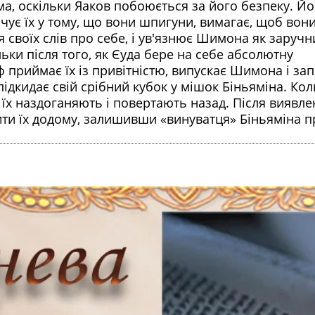
а, оскільки Яаков побоюється за його безпеку. Й
вачує їх у тому, що вони шпигуни, вимагає, щоб вон
 своїх слів про себе, і ув'язнює Шимона як заручн
ьки після того, як Єуда бере на себе абсолютну
ф приймає їх із привітністю, випускає Шимона і за
 підкидає свій срібний кубок у мішок Біньяміна. Кол
їх наздоганяють і повертають назад. Після виявле
тити їх додому, залишивши «винуватця» Біньяміна п