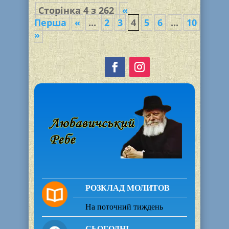
Сторінка 4 з 262
«
Перша
«
...
2
3
4
5
6
...
10
15
2
»
РОЗКЛАД МОЛИТОВ
На поточний тиждень
СЬОГОДНІ