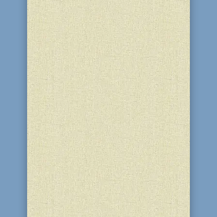
У музеї “А Ідише Нешуме” (“Єврейська
душа”), який вже третій рік працює і
розвивається в стінах благодійного
центру “Бейт Барух” та синагозі “Бейт
Реувен” (м. Кам'янське), зібрано
невеличку колекцію старовинних
прасок. Їх передали в дар музею