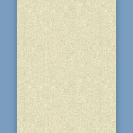
9-10 Тамуза 5786 (24-25 червня 2026)
для жінок-учасниць Міжнародного
освітнього проєкту “Колель Тора” та
програми “Золотий вік” ребецн Діна
Стамблер та посланниця Ребе в
Кам’янському Лілах Цопа провели
духовні уроки за книгою “Тора”. [gallery
size="full" columns="2"...