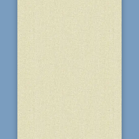
10-11 Тамуза 5786 (25-26 червня 2026)
у благодійному центрі “Бейт Барух” і
синагозі “Бейт Реувен” (м. Кам'янське)
членам єврейської громади міста було
організовано видачу та адресну
доставку наборів для проведення
Шабату. Запалювання свічок у
Кам'янському: п'ятниця о...