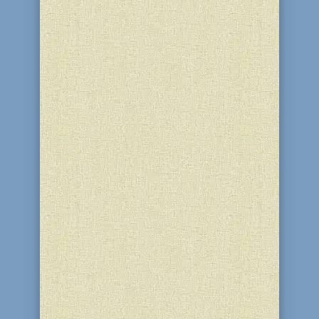
В день 13 Тамуза в Ізраїлі, на
виноробні «Псагот», відбулося весілля
Леї (Ліни) Шепель — випускниці нашої
школи та дочки члена громади та
співробітниці синагоги Тови Рут
Рудасьової — з її обранцем Матітьягу
Папузом із США. Участь у церемонії
взяли Головний рабин...