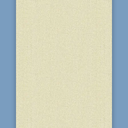
провела духовний урок за книгою
“Тора”. Темою уроку стала...
Протягом вісімсот тридцяти років над
Єрусалимом височіла велична
споруда, яка слугувала точкою дотику
Землі та Неба. Ця споруда була