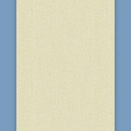
16 Тамуза 5786 (1 липня 2026) у
активного члена нашої громади і
практичного психолога приватного
ліцею “Бейт Менахем Любавич” Пейси
Новоселья народився син Леон!
Єврейська громада Кам'янського щиро
вітає родини Давельман та Новоселья
з цією знаменною подією! Мазл Тов!...