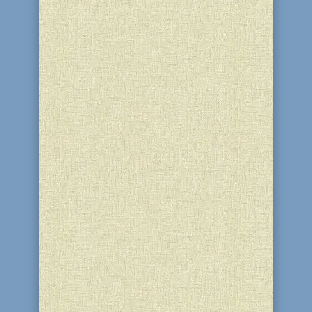
принцесу Козбі, Б-г укладає з ним союз
миру і дарує йому священство. Після
чергового обчислення єврейський
народ налічує 601730 чоловіків віком...