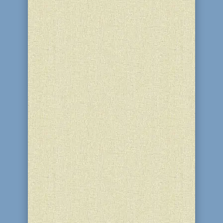
16 Тамуза 5786 (1 липня 2026) у
благодійному центрі “Бейт Барух” і
синагозі “Бейт Реувен” (м. Кам'янське)
посланниця Ребе у нашому місті Лілах
Цопа для учасниць Міжнародного
освітнього проєкту “Колель Тора”