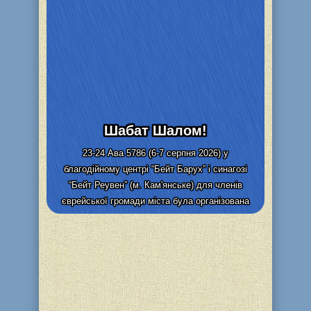
Шабат Шалом!
23-24 Ава 5786 (6-7 серпня 2026) у
благодійному центрі “Бейт Барух” і синагозі
“Бейт Реувен” (м. Кам'янське) для членів
єврейської громади міста була організована
видача та адресна доставка...
Детальніше