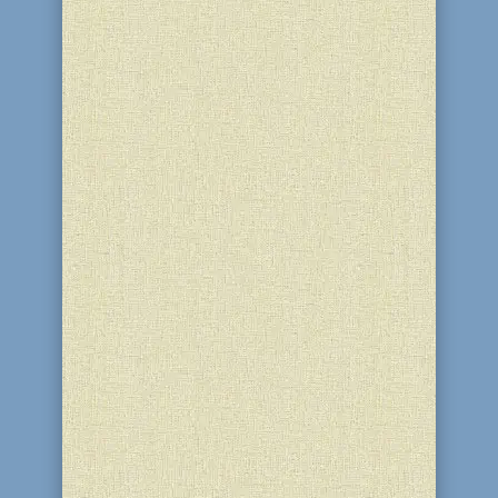
настільки важливою у взаєминах
людини з Б-гом, що дотримання двох
третин усіх заповідей Тори залежить
від існування Храму. Його...