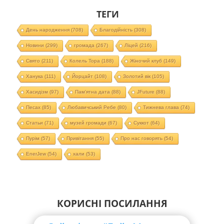
ТЕГИ
День народження
(708)
Благодійність
(308)
Новини
(299)
громада
(267)
Ліцей
(216)
Свято
(211)
Колель Тора
(188)
Жіночий клуб
(149)
Ханука
(111)
Йорцайт
(108)
Золотий вік
(105)
Хасидізм
(97)
Пам'ятна дата
(88)
JFuture
(88)
Песах
(85)
Любавичський Ребе
(80)
Тижнева глава
(74)
Статьи
(71)
музей громади
(67)
Суккот
(64)
Пурім
(57)
Привітання
(55)
Про нас говорять
(54)
EnerJew
(54)
хали
(53)
КОРИСНІ ПОСИЛАННЯ