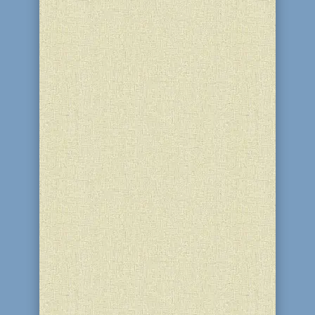
12 Тамуза 5786 (27 червня 2026)
головне сімейне подружжя Кам’янської
єврейської громади, реб Леві та
ребецн Діна Стамблер, відзначають
28-у річницю спільного життя! Вони
багато років підтримують відродження
єврейського життя у Кам’янському і є
одними з головних...