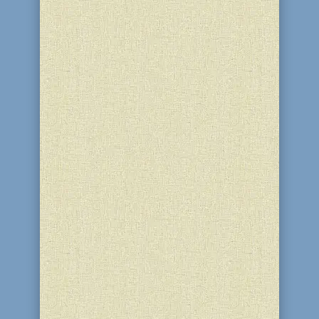
В Ізраїлі, де зараз перебувають
посланці Ребе з Кам'янського — реб
Леві та ребецн Діна Стамблер, —
відбулися жіночий та чоловічий
фарбренгени з нагоди свята
Визволення 12–13 Тамуза. Вони
пройшли в особливій, теплій та
надихаючій атмосфері. Відбулася
душевна зустріч із...