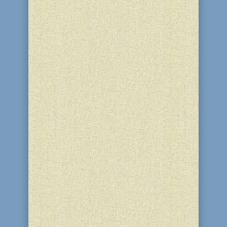
небайдужі до історії...
У нагороду за те, що Пінхас, онук
Аарона, заревнувавши за
Всевишнього, вбиває Зімрі, главу
покоління Шимона, і мідьянську