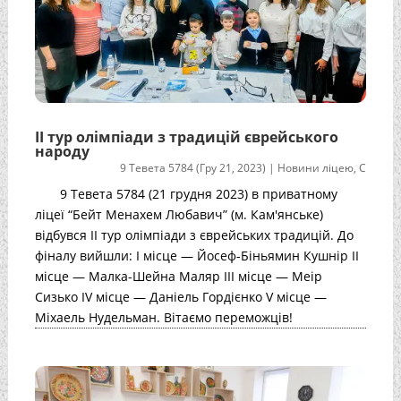
II тур олімпіади з традицій єврейського
народу
9 Тевета 5784 (Гру 21, 2023)
|
Новини ліцею
,
С
9 Тевета 5784 (21 грудня 2023) в приватному
ліцеї “Бейт Менахем Любавич” (м. Кам'янське)
відбувся II тур олімпіади з єврейських традицій. До
фіналу вийшли: I місце — Йосеф-Біньямин Кушнір II
місце — Малка-Шейна Маляр III місце — Меір
Сизько IV місце — Даніель Гордієнко V місце —
Міхаель Нудельман. Вітаємо переможців!