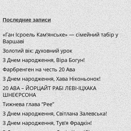
Последние записи
«Ган Ісроель Кам’янське» — сімейний табір у
Варшаві
Золотий вік: духовний урок
З Днем народження, Віра Богун!
Фарбренген на честь 20 Ава
З Днем народження, Хава Ніконьонок!
20 АВА – ЙОРЦАЙТ РАБІ ЛЕВІ-ІЦХАКА
ШНЕЄРСОНА
Тижнева глава “Рее”
З Днем народження, Світлана Залевська!
З Днем народження, Тув’я Фрадкін!