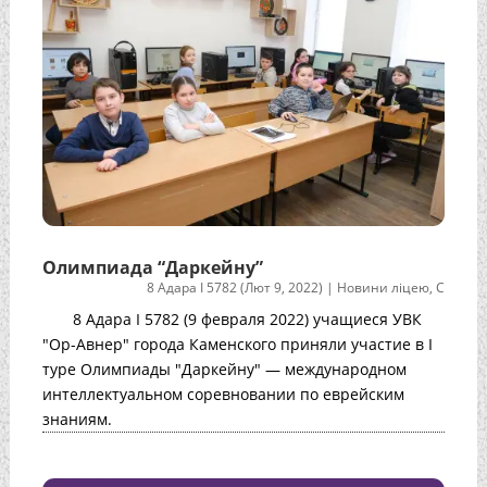
Олимпиада “Даркейну”
8 Адара I 5782 (Лют 9, 2022)
|
Новини ліцею
,
С
8 Адара I 5782 (9 февраля 2022) учащиеся УВК
"Ор-Авнер" города Каменского приняли участие в I
туре Олимпиады "Даркейну" — международном
интеллектуальном соревновании по еврейским
знаниям.