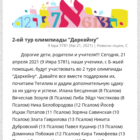
2-ой тур олимпиады “Даркейну”
9 Іяра 5781 (Кві 21, 2021)
|
Новини ліцею
,
С
Дорогие дети, родители и учителя!!! Сегодня, 21
апреля 2021 (9 Ияра 5781), наши ученики, с Б-жьей
помощью, будут участвовать во 2 туре олимпиады
"Даркейну". Давайте все вместе поддержим их,
почитаем Тегилим и дадим дополнительную цдаку
за их удачу и успехи. Илана Бесценная (8 Псалом)
Вячеслав Зозуля (8 Псалом) Либа Эйдл Чистякова (8
Псалом) Ника Белобородова (12 Псалом) Йосеф
Ицхак Потапов (11 Псалом) Зоряна Савинская (10
Псалом) Злата Гаврилова (13 Псалом) Никита
Дубровский (13 Псалом) Павел Кушнир (13 Псалом)
Доминика Побожая (12 Псалом) Кира Тимофеева (13