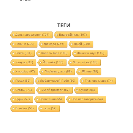
ТЕГИ
День народження
(707)
Благодійність
(307)
Новини
(299)
громада
(266)
Ліцей
(216)
Свято
(211)
Колель Тора
(188)
Жіночий клуб
(149)
Ханука
(111)
Йорцайт
(108)
Золотий вік
(105)
Хасидізм
(97)
Пам'ятна дата
(88)
JFuture
(88)
Песах
(85)
Любавичський Ребе
(80)
Тижнева глава
(74)
Статьи
(71)
музей громади
(67)
Суккот
(64)
Пурім
(57)
Привітання
(55)
Про нас говорять
(54)
EnerJew
(54)
хали
(52)