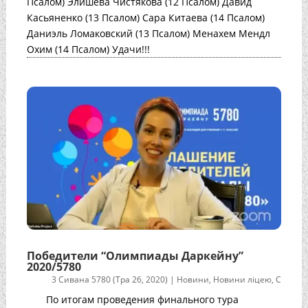
Псалом) Элишева Чистякова (12 Псалом) Давид
Касьяненко (13 Псалом) Сара Китаева (14 Псалом)
Даниэль Ломаковский (13 Псалом) Менахем Мендл
Охим (14 Псалом) Удачи!!!
Победители “Олимпиады Даркейну”
2020/5780
3 Сивана 5780 (Тра 26, 2020)
|
Новини
,
Новини ліцею
,
С
По итогам проведения финального тура