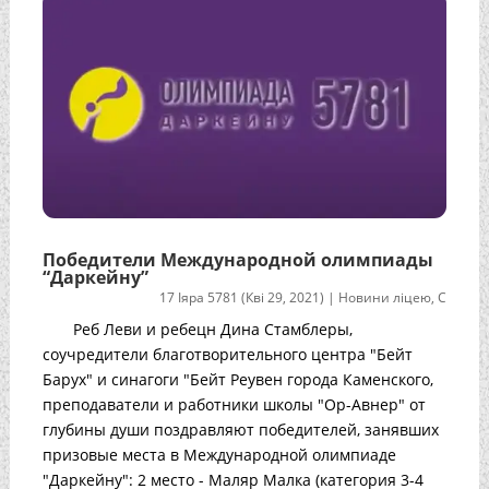
Победители Международной олимпиады
“Даркейну”
17 Іяра 5781 (Кві 29, 2021)
|
Новини ліцею
,
С
Реб Леви и ребецн Дина Стамблеры,
соучредители благотворительного центра "Бейт
Барух" и синагоги "Бейт Реувен города Каменского,
преподаватели и работники школы "Ор-Авнер" от
глубины души поздравляют победителей, занявших
призовые места в Международной олимпиаде
"Даркейну": 2 место - Маляр Малка (категория 3-4