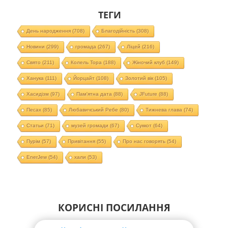
ТЕГИ
День народження
(708)
Благодійність
(308)
Новини
(299)
громада
(267)
Ліцей
(216)
Свято
(211)
Колель Тора
(188)
Жіночий клуб
(149)
Ханука
(111)
Йорцайт
(108)
Золотий вік
(105)
Хасидізм
(97)
Пам'ятна дата
(88)
JFuture
(88)
Песах
(85)
Любавичський Ребе
(80)
Тижнева глава
(74)
Статьи
(71)
музей громади
(67)
Суккот
(64)
Пурім
(57)
Привітання
(55)
Про нас говорять
(54)
EnerJew
(54)
хали
(53)
КОРИСНІ ПОСИЛАННЯ