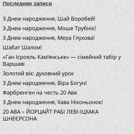
Последние записи
З Днем народження, Шай Воробей!
З Днем народження, Моше Трубнік!
З Днем народження, Мера Глухова!
Шабат Шалом!
«Ган Ісроель Кам’янське» — сімейний табір у
Варшаві
Золотий вік: духовний урок
З Днем народження, Віра Богун!
Фарбренген на честь 20 Ава
З Днем народження, Хава Ніконьонок!
20 АВА – ЙОРЦАЙТ РАБІ ЛЕВІ-ІЦХАКА
ШНЕЄРСОНА