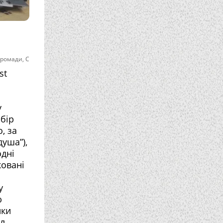
громади
,
С
st
у
абір
, за
душа”),
одні
ковані
у
ю
ики
іл