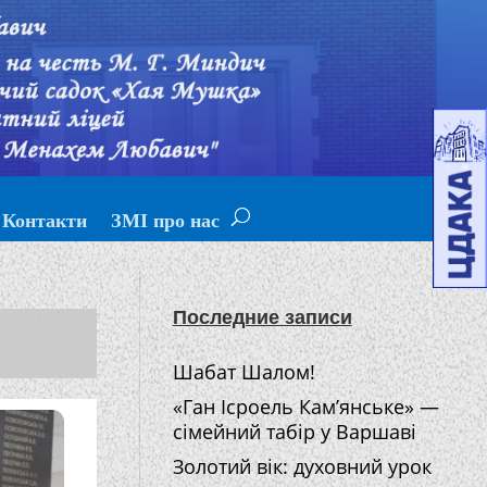
Контакти
ЗМІ про нас
Последние записи
Шабат Шалом!
«Ган Ісроель Кам’янське» —
сімейний табір у Варшаві
Золотий вік: духовний урок