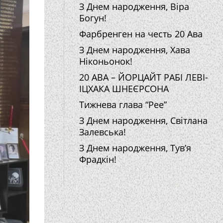
З Днем народження, Віра
Богун!
Фарбренген на честь 20 Ава
З Днем народження, Хава
Ніконьонок!
20 АВА – ЙОРЦАЙТ РАБІ ЛЕВІ-
ІЦХАКА ШНЕЄРСОНА
Тижнева глава “Рее”
З Днем народження, Світлана
Залевська!
З Днем народження, Тув’я
Фрадкін!