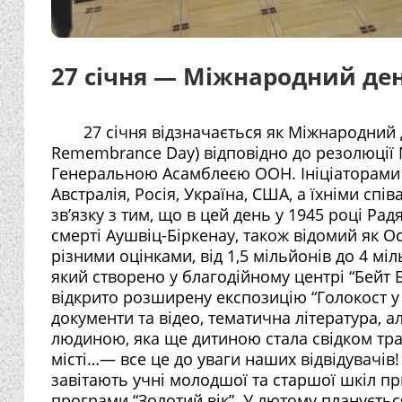
27 січня — Міжнародний ден
27 січня відзначається як Міжнародний д
Remembrance Day) відповідно до резолюції №
Генеральною Асамблеєю ООН. Ініціаторами п
Австралія, Росія, Україна, США, а їхніми сп
зв’язку з тим, що в цей день у 1945 році Р
смерті Аушвіц-Біркенау, також відомий як О
різними оцінками, від 1,5 мільйонів до 4 міл
який створено у благодійному центрі “Бейт Ба
відкрито розширену експозицію “Голокост у
документи та відео, тематична література, 
людиною, яка ще дитиною стала свідком тр
місті…— все це до уваги наших відвідувачі
завітають учні молодшої та старшої шкіл п
програми “Золотий вік”. У лютому планується