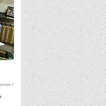
громади
,
С