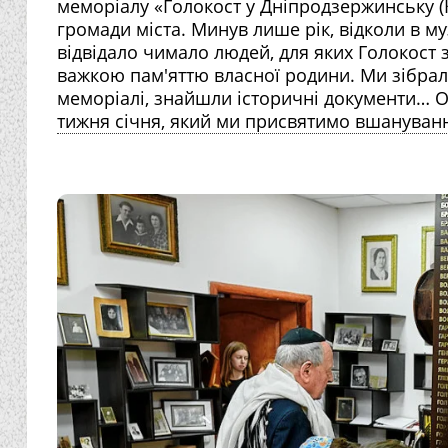
меморіалу «Голокост у Дніпродзержинську (
громади міста. Минув лише рік, відколи в му
відвідало чимало людей, для яких Голокост з
важкою пам'яттю власної родини. Ми зібрал
меморіалі, знайшли історичні документи… 
тижня січня, який ми присвятимо вшануванню п