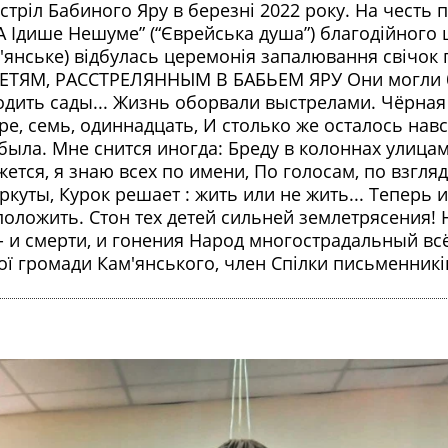
ріл Бабиного Яру в березні 2022 року. На честь п
А Ідише Нешуме” (“Єврейська душа”) благодійного 
ам'янське) відбулась церемонія запалювання свічок 
. ДЕТЯМ, РАССТРЕЛЯННЫМ В БАБЬЕМ ЯРУ Они могли 
водить сады... Жизнь оборвали выстрелами. Чёрная
е, семь, одиннадцать, И столько же осталось навс
 была. Мне снится иногда: Бреду в колоннах улица
жется, я знаю всех по имени, По голосам, по взгля
куты, Курок решает : жить или не жить... Теперь 
ложить. Стон тех детей сильней землетрясения! Н
- и смерти, и гонения Народ многострадальный вс
кої громади Кам'янського, член Спілки письменникі