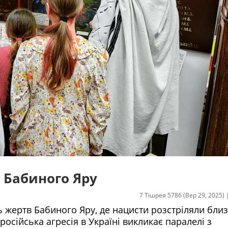
в Бабиного Яру
7 Тішрея 5786 (Вер 29, 2025)
ь жертв Бабиного Яру, де нацисти розстріляли бли
російська агресія в Україні викликає паралелі з