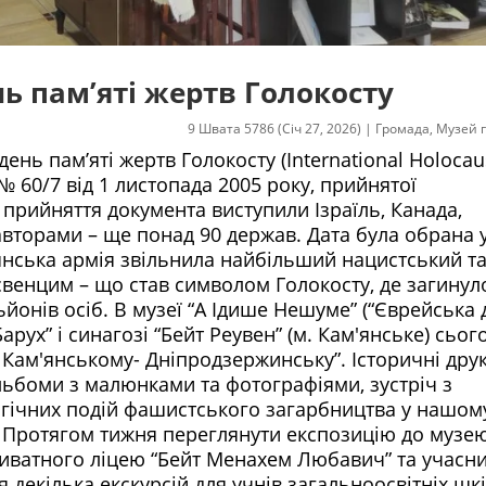
ь пам’яті жертв Голокосту
9 Швата 5786 (Січ 27, 2026)
|
Громада
,
Музей 
ень пам’яті жертв Голокосту (International Holocau
 60/7 від 1 листопада 2005 року, прийнятої
рийняття документа виступили Ізраїль, Канада,
івавторами – ще понад 90 держав. Дата була обрана 
адянська армія звільнила найбільший нацистський т
свенцим – що став символом Голокосту, де загинуло
ьйонів осіб. В музеї “А Ідише Нешуме” (“Єврейська 
рух” і синагозі “Бейт Реувен” (м. Кам'янське) сьог
 Кам'янському- Дніпродзержинську”. Історичні дру
альбоми з малюнками та фотографіями, зустріч з
агічних подій фашистського загарбництва у нашом
в! Протягом тижня переглянути експозицію до музе
риватного ліцею “Бейт Менахем Любавич” та учасн
 декілька екскурсій для учнів загальноосвітніх шк