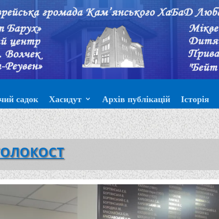
чий садок
Хасидут
Архів публікацій
Історія
ГОЛОКОСТ