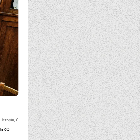
|
Історія
,
С
зько