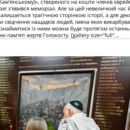
Кам'янському)», створеного на кошти членів єврей
зеї з'явився меморіал. Але за цей невеличкий час 
алишається трагічною сторінкою історії, а для деко
и свідчення нащадків людей, імена яких викарбува
Ознаймитися із ними можна буде протягом останнь
ам'яті жертв Голокосту. [gallery size="full"...