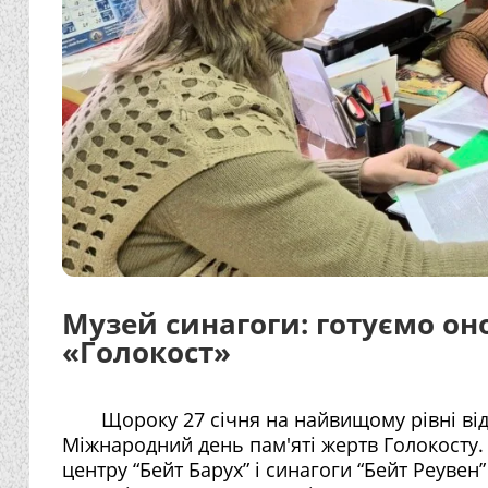
Музей синагоги: готуємо о
«Голокост»
Щороку 27 січня на найвищому рівні від
Міжнародний день пам'яті жертв Голокосту. Музей א אידישע נשמה (А Ідіше Нешуме)
центру “Бейт Барух” і синагоги “Бейт Реуве