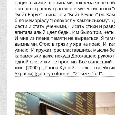
нацистськими злочинами, зокрема через обст
про цю страшну трагедію в музеї синагоги “
“Бейт Барух” і синагоги “Бейт Реувен” (м. К
біля меморіалу “Голокост у Кам'янському”
расти и стать учёными, Писать стихи и раз
впитала алый цвет беды. Им было три, четыр
И мне из плена памяти не вырваться, Я там
дымными, Стою в грязи у яра на краю, И, ка
узнаю. И кружат, распластавшись, мысли-бер
карамельки даже некуда Дрожащею рукою по
одной слезинки не простив, Всё вынесший -
жив. (2000 р., Ганна Купрій — член єврейсь
України) [gallery columns="2" size="full"...