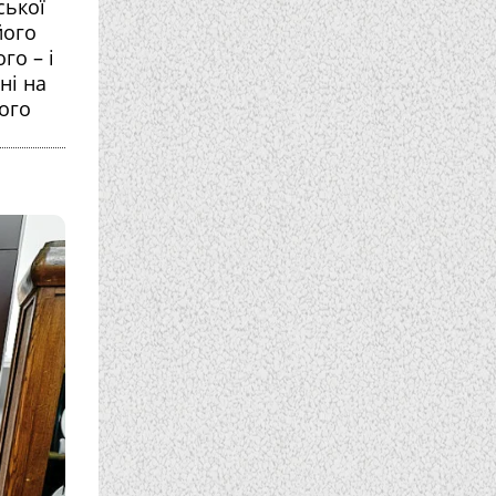
ської
його
го – і
ні на
ого