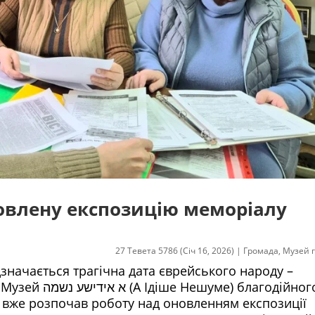
новлену експозицію меморіалу
27 Тевета 5786 (Січ 16, 2026)
|
Громада
,
Музей 
значається трагічна дата єврейського народу –
 благодійного
н” вже розпочав роботу над оновленням експозиції