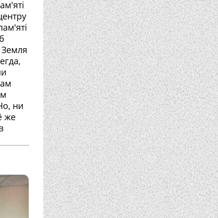
ам'яті
центру
пам'яті
б
 Земля
егда,
ми
дам
им
о, ни
ё же
в