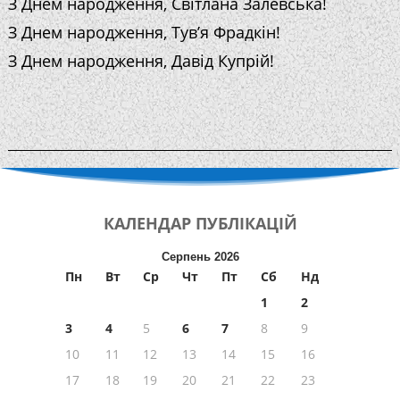
З Днем народження, Світлана Залевська!
З Днем народження, Тув’я Фрадкін!
З Днем народження, Давід Купрій!
КАЛЕНДАР
ПУБЛІКАЦІЙ
Серпень 2026
Пн
Вт
Ср
Чт
Пт
Сб
Нд
1
2
3
4
5
6
7
8
9
10
11
12
13
14
15
16
17
18
19
20
21
22
23