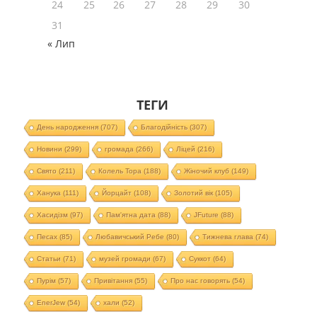
24
25
26
27
28
29
30
31
« Лип
ТЕГИ
День народження
(707)
Благодійність
(307)
Новини
(299)
громада
(266)
Ліцей
(216)
Свято
(211)
Колель Тора
(188)
Жіночий клуб
(149)
Ханука
(111)
Йорцайт
(108)
Золотий вік
(105)
Хасидізм
(97)
Пам'ятна дата
(88)
JFuture
(88)
Песах
(85)
Любавичський Ребе
(80)
Тижнева глава
(74)
Статьи
(71)
музей громади
(67)
Суккот
(64)
Пурім
(57)
Привітання
(55)
Про нас говорять
(54)
EnerJew
(54)
хали
(52)