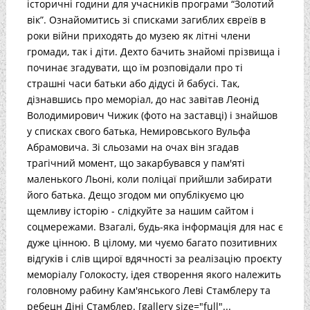
історичні години для учасників програми “Золотий
вік”. Ознайомитись зі списками загиблих євреїв в
роки війни приходять до музею як літні члени
громади, так і діти. Дехто бачить знайомі прізвища і
починає згадувати, що їм розповідали про ті
страшні часи батьки або дідусі й бабусі. Так,
дізнавшись про меморіал, до нас завітав Леонід
Володимирович Чижик (фото на заставці) і знайшов
у списках свого батька, Немировського Вульфа
Абрамовича. Зі сльозами на очах він згадав
трагічний момент, що закарбувався у пам'яті
маленького Льоні, коли поліцаї прийшли забирати
його батька. Дещо згодом ми опублікуємо цю
щемливу історію - слідкуйте за нашим сайтом і
соцмережами. Взагалі, будь-яка інформація для нас є
дуже цінною. В цілому, ми чуємо багато позитивних
відгуків і слів щирої вдячності за реалізацію проєкту
меморіалу Голокосту, ідея створення якого належить
головному рабину Кам'янського Леві Стамблеру та
ребецн Діні Стамблер. [gallery size="full"...