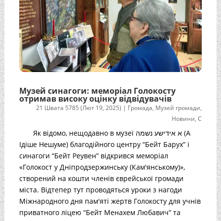
Музей синагоги: меморіал Голокосту
отримав високу оцінку відвідувачів
21 Швата 5785 (Лют 19, 2025)
|
Громада
,
Музей громади
,
Новини
,
С
Як відомо, нещодавно в музеї א אידישע נשמה (А
Ідіше Нешуме) благодійного центру “Бейт Барух” і
синагоги “Бейт Реувен” відкрився меморіал
«Голокост у Дніпродзержинську (Кам'янському)»,
створений на кошти членів єврейської громади
міста. Відтепер тут проводяться уроки з нагоди
Міжнародного дня пам'яті жертв Голокосту для учнів
приватного ліцею “Бейт Менахем Любавич” та