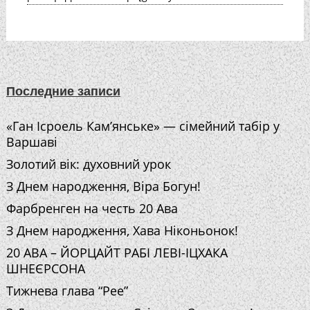
Последние записи
«Ган Ісроель Кам’янське» — сімейний табір у
Варшаві
Золотий вік: духовний урок
З Днем народження, Віра Богун!
Фарбренген на честь 20 Ава
З Днем народження, Хава Ніконьонок!
20 АВА – ЙОРЦАЙТ РАБІ ЛЕВІ-ІЦХАКА
ШНЕЄРСОНА
Тижнева глава “Рее”