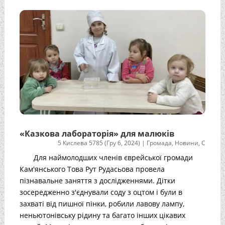
«Казкова лабораторія» для малюків
5 Кислева 5785 (Гру 6, 2024)
|
Громада
,
Новини
,
С
Для наймолодших членів єврейської громади
Кам'янського Това Рут Рудасьова провела
пізнавальне заняття з дослідженнями. Дітки
зосередженно з'єднували соду з оцтом і були в
захваті від пишної пінки, робили лавову лампу,
неньютонівську рідину та багато інших цікавих