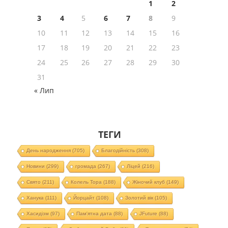
1
2
3
4
5
6
7
8
9
10
11
12
13
14
15
16
17
18
19
20
21
22
23
24
25
26
27
28
29
30
31
« Лип
ТЕГИ
День народження
(705)
Благодійність
(308)
Новини
(299)
громада
(267)
Ліцей
(216)
Свято
(211)
Колель Тора
(188)
Жіночий клуб
(149)
Ханука
(111)
Йорцайт
(108)
Золотий вік
(105)
Хасидізм
(97)
Пам'ятна дата
(88)
JFuture
(88)