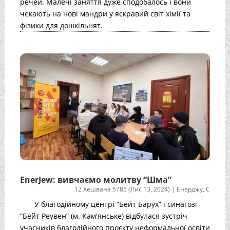
речей. Малечі заняття дуже сподобалось і вони
чекають на нові мандри у яскравий світ хімії та
фізики для дошкільнят.
EnerJew: вивчаємо молитву “Шма”
12 Хешвана 5785 (Лис 13, 2024)
|
Енерджу
,
С
У благодійному центрі “Бейт Барух” і синагозі
“Бейт Реувен” (м. Кам'янське) відбулася зустріч
учасників благодійного проєкту неформальної освіти