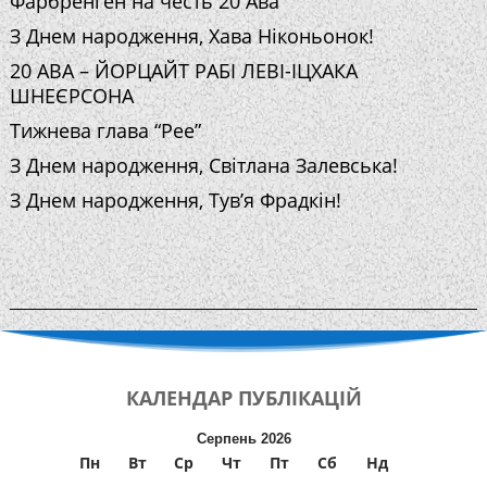
Фарбренген на честь 20 Ава
З Днем народження, Хава Ніконьонок!
20 АВА – ЙОРЦАЙТ РАБІ ЛЕВІ-ІЦХАКА
ШНЕЄРСОНА
Тижнева глава “Рее”
З Днем народження, Світлана Залевська!
З Днем народження, Тув’я Фрадкін!
КАЛЕНДАР
ПУБЛІКАЦІЙ
Серпень 2026
Пн
Вт
Ср
Чт
Пт
Сб
Нд