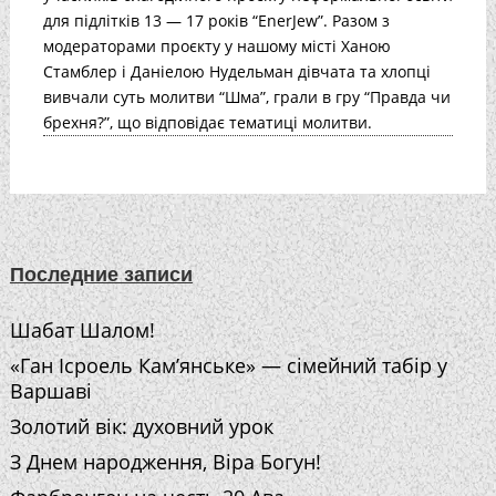
для підлітків 13 — 17 років “EnerJew”. Разом з
модераторами проєкту у нашому місті Ханою
Стамблер і Даніелою Нудельман дівчата та хлопці
вивчали суть молитви “Шма”, грали в гру “Правда чи
брехня?”, що відповідає тематиці молитви.
Последние записи
Шабат Шалом!
«Ган Ісроель Кам’янське» — сімейний табір у
Варшаві
Золотий вік: духовний урок
З Днем народження, Віра Богун!