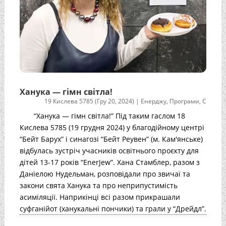
Ханука — гімн світла!
19 Кислева 5785 (Гру 20, 2024)
|
Енерджу
,
Програми
,
С
“Ханука — гімн світла!” Під таким гаслом 18
Кислева 5785 (19 грудня 2024) у благодійному центрі
“Бейт Барух” і синагозі “Бейт Реувен” (м. Кам'янське)
відбулась зустріч учасників освітнього проєкту для
дітей 13-17 років “EnerJew”. Хана Стамблер, разом з
Даніелою Нудельман, розповідали про звичаї та
закони свята Ханука та про неприпустимість
асиміляції. Наприкінці всі разом прикрашали
суфганійот (ханукальні пончики) та грали у “Дрейдл”.