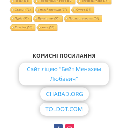
Песах
(85)
Любавичський Ребе
(80)
Тижнева глава
(74)
Статьи
(71)
музей громади
(67)
Суккот
(64)
Пурім
(57)
Привітання
(55)
Про нас говорять
(54)
EnerJew
(54)
хали
(53)
КОРИСНІ ПОСИЛАННЯ
Сайт ліцею "Бейт Менахем
Любавич"
CHABAD.ORG
TOLDOT.COM