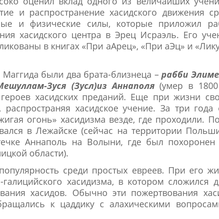
соко оценил вклад одного из величайших учени
тие и распространение хасидского движения ср
ные и физические силы, которые приложил ра
ия хасидского центра в Эрец Исраэль. Его уче
ликованы в книгах «При аАрец», «При аЭц» и «Лик
 Маггида были два брата-близнеца –
рабби Элиме
ешуллам-Зуся (Зусл)из Аннаполя
(умер в 1800 
героев хасидских преданий. Еще при жизни сво
 распространяя хасидское учение. За три года
жигая огонь» хасидизма везде, где проходили. П
ался в Лежайске (сейчас на территории Польши
течке Аннаполь на Волыни, где был похоронен 
ицкой области).
популярность среди простых евреев. При его ж
-галицийского хасидизма, в котором сложился 
ования хасидов. Обычно эти пожертвования хас
бращались к цаддику с алахическими вопросам