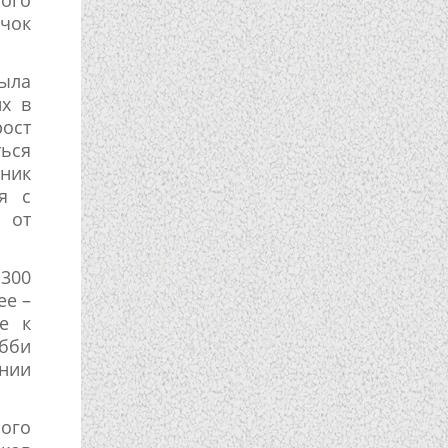
чок
была
их в
рост
ться
тник
я с
 от
 300
ее –
е к
абби
ении
ного