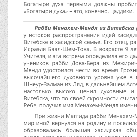
Богатыри духа первыми должны пробить
«Богатыри духа» – это, конечно, цаддики.
Рабби Менахем-Мендл из Витебска (1
у истоков распространения идей хасиди
Витебске в хасидской семье. Его отец, 
Исраэля Баал-Шем-Това. В возрасте 9 л
Учителя, и эта встреча определила его 
учеников рабби Дова-Бера из Межирич
Мендл удостоился чести во время Грозн
высочайшего духовного уровня уже в 
Шнеур-Залман из Ляд, в дальнейшем Алт
настолько высоко ценил духовные и
Витебска, что по своей скромности счита
Ребе, получил имя Менахем-Мендл именно
При жизни Маггида рабби Менахем-Ме
мир иной вернулся на родину и поселилс
образовалась большая хасидская общ
жительства сотни хасидов, и среди них