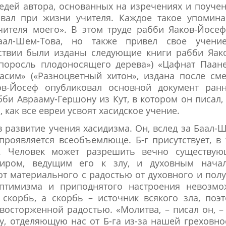
ведей автора, основанных на изречениях и поуче
ывал при жизни учителя. Каждое такое упомина
чителя моего». В этом труде рабби Яаков-Йосе
аал-Шем-Това, но также привел свое учени
ствии были изданы следующие книги рабби Яак
поросль плодоносящего дерева») «Цафнат Паан
 Пасим» («Разноцветный хитон», издана после см
ов-Йосеф опубликовал основной документ ранн
би Аврааму-Гершону из Кут, в котором он писал,
как все евреи усвоят хасидское учение.
в развитие учения хасидизма. Он, вслед за Баал-
 проявляется всеобъемлюще. Б-г присутствует, в
. Человек может разрешить вечно существую
иром, ведущим его к злу, и духовным начал
от материального с радостью от духовного и пол
оптимизма и приподнятого настроения невозмо
 скорбь, а скорбь – источник всякого зла, поэ
восторженной радостью. «Молитва, – писал он, –
у, отделяющую нас от Б-га из-за нашей греховно