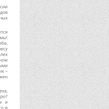
сии
идов
нных
ется
имы!
ебе,
есу
елех
нном
ыми
ик –
жен
ха,
бро?
м и
го в