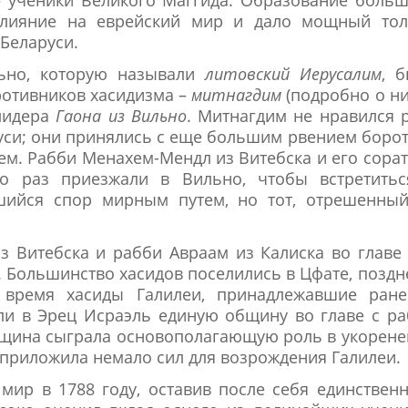
 влияние на еврейский мир и дало мощный тол
 Беларуси.
льно, которую называли
литовский Иерусалим
, 
отивников хасидизма –
митнагдим
(подробно о н
 лидера
Гаона из Вильно
. Митнагдим не нравился 
руси; они принялись с еще большим рвением боро
. Рабби Менахем-Мендл из Витебска и его сора
о раз приезжали в Вильно, чтобы встретитьс
шийся спор мирным путем, но тот, отрешенный
з Витебска и рабби Авраам из Калиска во главе
 Большинство хасидов поселились в Цфате, поздн
 время хасиды Галилеи, принадлежавшие ране
ли в Эрец Исраэль единую общину во главе с р
бщина сыграла основополагающую роль в укорен
 приложила немало сил для возрождения Галилеи.
мир в 1788 году, оставив после себя единствен