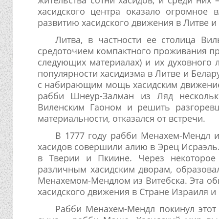
хасидского центра оказало огромное
развитию хасидского движения в Литве и
Литва, в частности ее столица Ви
средоточием компактного проживания пр
следующих материалах) и их духовного
популярности хасидизма в Литве и Бела
с набирающим мощь хасидским движением
рабби Шнеур-Залман из Ляд нескольк
Виленским Гаоном и решить разгорев
материальности, отказался от встречи.
В 1777 году рабби Менахем-Мендл и
хасидов совершили алию в Эрец Исраэль.
в Тверии и Пкиине. Через некоторое
различным хасидским дворам, образова
Менахемом-Мендлом из Витебска. Эта о
хасидского движения в Стране Израиля и
Рабби Менахем-Мендл покинул этот 