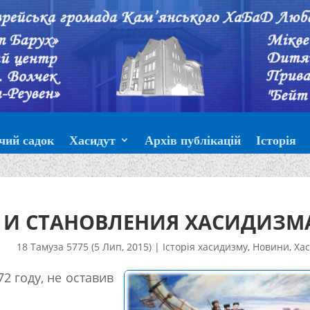
чий садок
Хасидут
Архів публікацій
Історія
Я И СТАНОВЛЕНИЯ ХАСИДИЗМ
18 Тамуза 5775 (5 Лип, 2015)
|
Історія хасидизму
,
Новини
,
Хас
2 году, не оставив