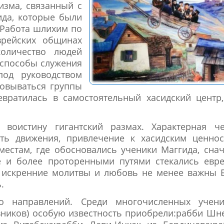
изма, связанный с
ида, которые были
 Работа шлихим по
врейских общинах
оличество людей
 способы служения
под руководством
зовываться группы
евратилась в самостоятельный хасидский центр
 воистину гигантский размах. Характерная че
сть движения, привлечение к хасидским ценнос
местам, где обосновались ученики Маггида, сна
е и более проторенными путями стекались евр
 искренние молитвы и любовь не менее важны Б
.
ко направлений. Среди многочисленных учени
авников) особую известность приобрели:рабби Шн