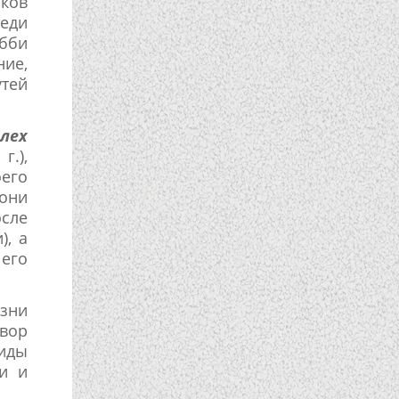
ков
еди
бби
ние,
утей
лех
г.),
его
 они
осле
), а
его
изни
двор
иды
и и