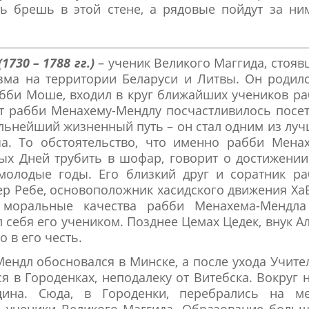
 брешь в этой стене, а рядовые пойдут за ни
730 – 1788 гг.)
– ученик Великого Маггида, стоя
зма на территории Беларуси и Литвы. Он родил
рабби Моше, входил в круг ближайших учеников р
ет рабби Менахему-Мендлу посчастливилось посе
дальнейший жизненный путь – он стал одним из лу
а. То обстоятельство, что именно рабби Менах
ых Дней трубить в шофар, говорит о достижени
молодые годы. Его близкий друг и соратник ра
ер Ребе, основоположник хасидского движения Ха
 моральные качества рабби Менахема-Мендла
л себя его учеником. Позднее Цемах Цедек, внук А
 в его честь.
ндл обосновался в Минске, а после ухода Учите
я в Городенках, неподалеку от Витебска. Вокруг 
ина. Сюда, в Городенки, перебрались на ме
 – ученики Великого Маггида. Образование боль