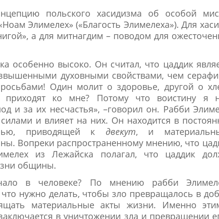
онцепцию польского хасидизма об особой мис
«Ноам Элимелех» («Благость Элимелеха»). Для хас
книгой», а для митнагдим – поводом для ожесточе
ка особенно высоко. Он считал, что цаддик явля
озвышенными духовными свойствами, чем сераф
росьбами! Один молит о здоровье, другой о хл
 приходят ко мне? Потому что воистину я н
лод и за их несчастья», –говорил он. Рабби Элим
 силами и влияет на них. Он находится в постоя
знью, приводящей к
двекут
, и материальн
ы. Вопреки распространенному мнению, что цад
имелех из Лежайска полагал, что цаддик дол
изни общины.
чало в человеке? По мнению рабби Элимеле
 что нужно делать, чтобы зло превращалось в до
ящать материальные акты жизни. Именно эти
 заключается в уничтожении зла и превращении е