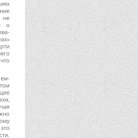
ниях
ние
ф не
е о
ова-
еах»
ерти
его
 что
Шем-
 том
щее
ом,
учая
жно
тому
 это
сти.