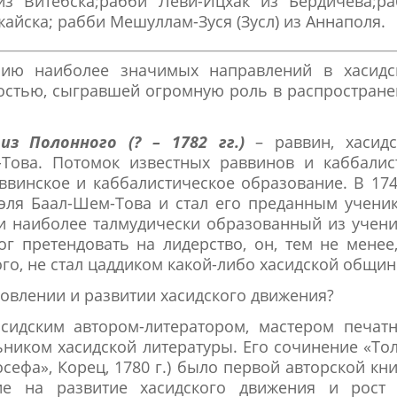
з Витебска;рабби Леви-Ицхак из Бердичева;ра
айска; рабби Мешуллам-Зуся (Зусл) из Аннаполя.
нию наиболее значимых направлений в хасидс
ностью, сыгравшей огромную роль в распростран
з Полонного (? – 1782 гг.)
– раввин, хасидс
Това. Потомок известных раввинов и каббалист
винское и каббалистическое образование. В 174
эля Баал-Шем-Това и стал его преданным учени
и наиболее талмудически образованный из учен
г претендовать на лидерство, он, тем не менее
ого, не стал цаддиком какой-либо хасидской общин
новлении и развитии хасидского движения?
сидским автором-литератором, мастером печатн
ьником хасидской литературы. Его сочинение «То
сефа», Корец, 1780 г.) было первой авторской кн
е на развитие хасидского движения и рост 