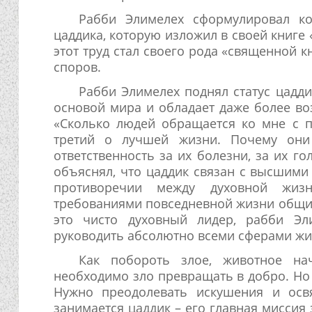
Рабби Элимелех сформулировал к
цаддика, которую изложил в своей книге 
этот труд стал своего рода «священной 
споров.
Рабби Элимелех поднял статус цадди
основой мира и обладает даже более в
«Сколько людей обращается ко мне с п
третий о лучшей жизни. Почему они
ответственность за их болезни, за их го
объяснял, что цаддик связан с высшими
противоречии между духовной жи
требованиями повседневной жизни общин
это чисто духовный лидер, рабби Эл
руководить абсолютно всеми сферами ж
Как побороть злое, животное на
необходимо зло превращать в добро. Но
Нужно преодолевать искушения и осв
занимается цаддик – его главная миссия