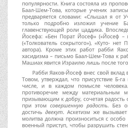
популярности. Книга состояла из пропо
Баал-Шем-Това, которые ученик запис
предваряется словами: «Слышал я от У
только подробно изложил учение Б
главенствующей роли цаддика. Впослед
Йосефа: «Бен Порат Йосеф» («Йосеф – 
(«Толкователь сокрытого»), «Куто- нет
автора). Кроме этих работ рабби Яак
хасидизма – письмо Баал-Шем-Това к раб
Машиах явится Израилю лишь после того, 
Рабби Яаков-Йосеф внес свой вклад 
Товом, утверждал, что присутствие Б-га
числе, и в каждом помысле человека
противоречие между материальным м
призывающим к добру, сочетая радость 
при этом
совершенную радость
. Без 
достичь
двекут
. Аскетизм же вызывает
молитва должна произноситься с особо 
военный приступ, чтобы разрушить стен