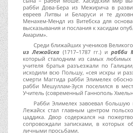
сына – рабби Моше. Хасидский мир вы
рабби Дова-Бера из Межирича в разви
евреев Литвы и Беларуси и те духов
Менахем-Мендл из Витебска для основан
высказывания и послания к хасидам опуб
Амарим».
Среди ближайших учеников Великого
из Лежайска
(1717–1787 гг.) и
рабби М
который сталодним из самых любимых 
учителя братья разъезжали по Галиции,
исходили всю Польшу, «сея искры и раз
смерти Маггида рабби Элимелех обоснов
рабби Мешуллам-Зуся поселился в мес
Учитель (современный Ганнополь Хмельн
Рабби Элимелех завоевал большую 
Лежайск стал главным центром польско
цаддика. Двор содержался на пожертв
сопровождали записками, в которых о
личными просьбами.