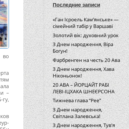
Последние записи
«Ган Ісроель Кам’янське» —
сімейний табір у Варшаві
Золотий вік: духовний урок
З Днем народження, Віра
Богун!
, во
Фарбренген на честь 20 Ава
З Днем народження, Хава
рта
Ніконьонок!
тям
20 АВА – ЙОРЦАЙТ РАБІ
чала
ЛЕВІ-ІЦХАКА ШНЕЄРСОНА
еи –
-гу,
Тижнева глава “Рее”
З Днем народження,
ков
Світлана Залевська!
еур-
З Днем народження, Тув’я