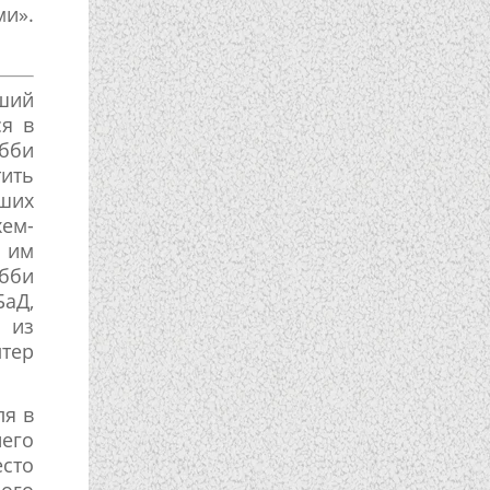
ми».
вший
ся в
абби
тить
чших
ем-
и им
бби
БаД,
 из
лтер
ля в
него
сто
шого