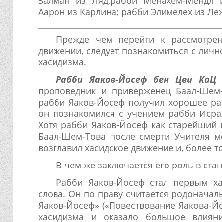
Залман из Ляд;рабби Менахем-Мендл и
Аарон из Карлина; рабби Элимелех из Леж
Прежде чем перейти к рассмотре
движении, следует познакомиться с лич
хасидизма.
Рабби Яаков-Йосеф бен Цви КаЦ и
проповедник и приверженец Баал-Шем-
рабби Яаков-Йосеф получил хорошее рав
он познакомился с учением рабби Исра
Хотя рабби Яаков-Йосеф как старейший 
Баал-Шем-Това после смерти Учителя мо
возглавил хасидское движение и, более т
В чем же заключается его роль в ста
Рабби Яаков-Йосеф стал первым ха
слова. Он по праву считается родоначал
Яаков-Йосеф» («Повествование Яакова-Йо
хасидизма и оказало большое влияни