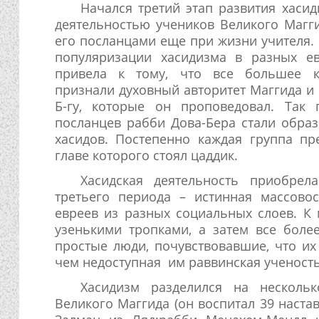
Начался третий этап развития хасид
деятельностью учеников Великого Магг
его посланцами еще при жизни учителя.
популяризации хасидизма в разных е
привела к тому, что все большее к
признали духовный авторитет Маггида и
Б-гу, которые он проповедовал. Так 
посланцев рабби Дова-Бера стали обра
хасидов. Постепенно каждая группа пр
главе которого стоял цаддик.
Хасидская деятельность приобрела
третьего периода – истинная массово
евреев из разных социальных слоев. К 
узенькими тропками, а затем все боле
простые люди, почувствовавшие, что их
чем недоступная им раввинская ученость
Хасидизм разделился на несколь
Великого Маггида (он воспитал 39 наст