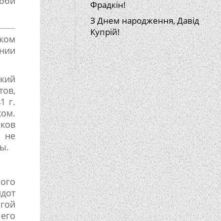
бби
Фрадкін!
З Днем народження, Давід
Купрій!
ком
ении
кий
ов,
1 г.
ком.
иков
, не
ы.
ого
лдот
игой
его