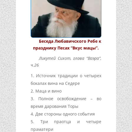
Беседа Любавичского Ребе к
празднику Песах “Вкус мацы”.
Ликутей Сихот, глава “Ваэра”,
ч.26
Источник традиции о четырех
бокалах вина на Седере
Маца и вино
Полное освобождение – во
время дарования Торы
Две стороны одного события
Три праотца и четыре
праматери