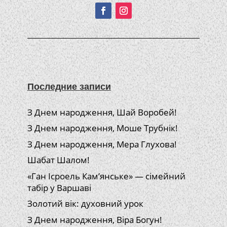
Последние записи
З Днем народження, Шай Воробей!
З Днем народження, Моше Трубнік!
З Днем народження, Мера Глухова!
Шабат Шалом!
«Ган Ісроель Кам’янське» — сімейний
табір у Варшаві
Золотий вік: духовний урок
З Днем народження, Віра Богун!