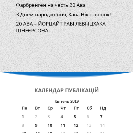
Фарбренген на честь 20 Ава
З Днем народження, Хава Ніконьонок!
20 АВА – ЙОРЦАЙТ РАБІ ЛЕВІ-ІЦХАКА
ШНЕЄРСОНА
КАЛЕНДАР
ПУБЛІКАЦІЙ
Квітень 2019
Пн
Вт
Ср
Чт
Пт
Сб
Нд
1
2
3
4
5
6
7
8
9
10
11
12
13
14