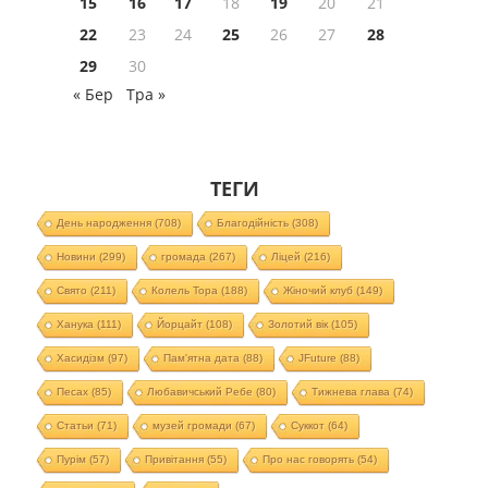
15
16
17
18
19
20
21
22
23
24
25
26
27
28
29
30
« Бер
Тра »
ТЕГИ
День народження
(708)
Благодійність
(308)
Новини
(299)
громада
(267)
Ліцей
(216)
Свято
(211)
Колель Тора
(188)
Жіночий клуб
(149)
Ханука
(111)
Йорцайт
(108)
Золотий вік
(105)
Хасидізм
(97)
Пам'ятна дата
(88)
JFuture
(88)
Песах
(85)
Любавичський Ребе
(80)
Тижнева глава
(74)
Статьи
(71)
музей громади
(67)
Суккот
(64)
Пурім
(57)
Привітання
(55)
Про нас говорять
(54)