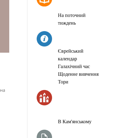
МОЛИТОВ
На поточний
тиждень
СЬОГОДНІ
Єврейський
календар
Галахічний час
Щоденне вивчення
Тори
 на
ЧАС
ЗАПАЛЮВАННЯ
СВІЧОК
В Кам'янському
ТИЖНЕВА