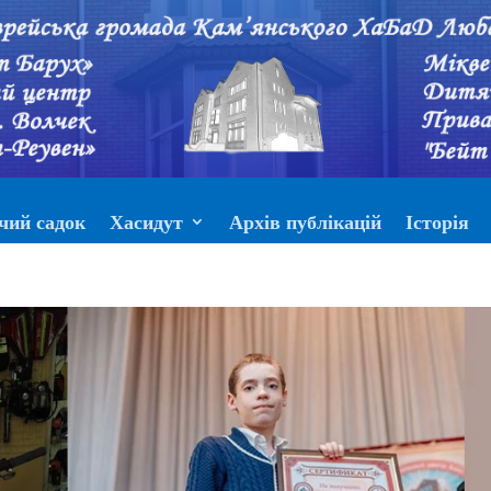
чий садок
Хасидут
Архів публікацій
Історія