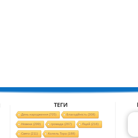
ТЕГИ
Й
День народження
(705)
Благодійність
(308)
Новини
(299)
громада
(267)
Ліцей
(216)
Свято
(211)
Колель Тора
(188)