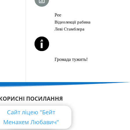
ГЛАВА ТОРИ
Рее
Відеолекції рабина
Леві Стамблера
ЙОРЦАЙТИ У
СЕРПНІ
Громада тужить!
КОРИСНІ ПОСИЛАННЯ
Сайт ліцею "Бейт
Менахем Любавич"