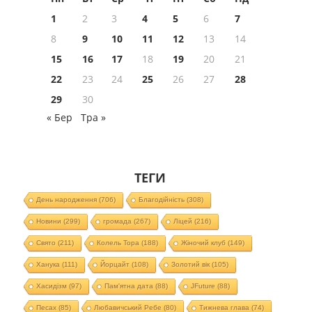
1
2
3
4
5
6
7
8
9
10
11
12
13
14
15
16
17
18
19
20
21
22
23
24
25
26
27
28
29
30
« Бер
Тра »
ТЕГИ
День народження
(706)
Благодійність
(308)
Новини
(299)
громада
(267)
Ліцей
(216)
Свято
(211)
Колель Тора
(188)
Жіночий клуб
(149)
Ханука
(111)
Йорцайт
(108)
Золотий вік
(105)
Хасидізм
(97)
Пам'ятна дата
(88)
JFuture
(88)
Песах
(85)
Любавичський Ребе
(80)
Тижнева глава
(74)