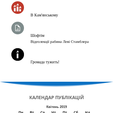
ЧАС ЗАПАЛЮВАННЯ СВІЧОК
В Кам'янському
ТИЖНЕВА ГЛАВА ТОРИ
Шофтім
Відеолекції рабина Леві Стамблера
ЙОРЦАЙТИ У СЕРПНІ
Громада тужить!
КАЛЕНДАР
ПУБЛІКАЦІЙ
Квітень 2019
Пн
Вт
Ср
Чт
Пт
Сб
Нд