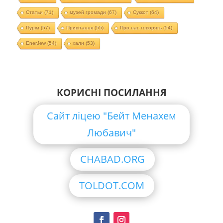
Статьи
(71)
музей громади
(67)
Суккот
(64)
Пурім
(57)
Привітання
(55)
Про нас говорять
(54)
EnerJew
(54)
хали
(53)
КОРИСНІ ПОСИЛАННЯ
Сайт ліцею "Бейт Менахем
Любавич"
CHABAD.ORG
TOLDOT.COM