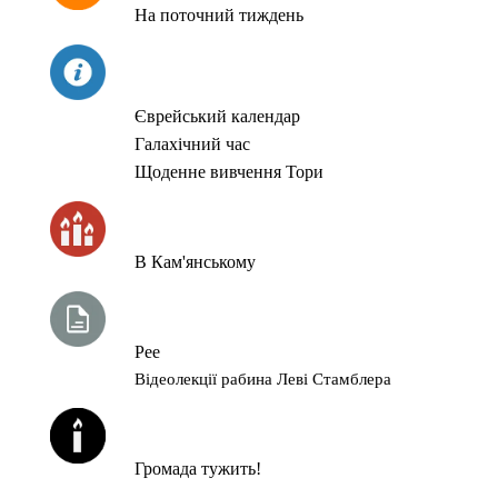
На поточний тиждень
СЬОГОДНІ
Єврейський календар
Галахічний час
Щоденне вивчення Тори
ЧАС ЗАПАЛЮВАННЯ СВІЧОК
В Кам'янському
ТИЖНЕВА ГЛАВА ТОРИ
Рее
Відеолекції рабина Леві Стамблера
ЙОРЦАЙТИ У СЕРПНІ
Громада тужить!