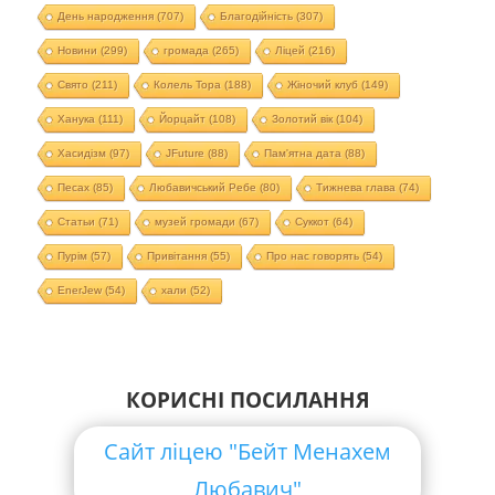
День народження
(707)
Благодійність
(307)
Новини
(299)
громада
(265)
Ліцей
(216)
Свято
(211)
Колель Тора
(188)
Жіночий клуб
(149)
Ханука
(111)
Йорцайт
(108)
Золотий вік
(104)
Хасидізм
(97)
JFuture
(88)
Пам'ятна дата
(88)
Песах
(85)
Любавичський Ребе
(80)
Тижнева глава
(74)
Статьи
(71)
музей громади
(67)
Суккот
(64)
Пурім
(57)
Привітання
(55)
Про нас говорять
(54)
EnerJew
(54)
хали
(52)
КОРИСНІ ПОСИЛАННЯ
Сайт ліцею "Бейт Менахем
Любавич"