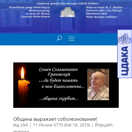
Община выражает соболезнования!
від
LNK
|
11 Нісана 5779 (Кві 16, 2019)
|
Йорцайт
,
Новини