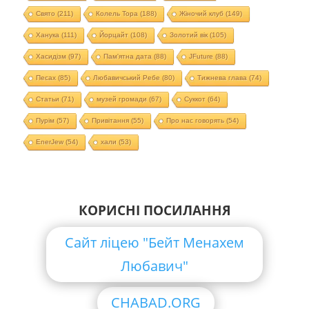
Свято
(211)
Колель Тора
(188)
Жіночий клуб
(149)
Ханука
(111)
Йорцайт
(108)
Золотий вік
(105)
Хасидізм
(97)
Пам'ятна дата
(88)
JFuture
(88)
Песах
(85)
Любавичський Ребе
(80)
Тижнева глава
(74)
Статьи
(71)
музей громади
(67)
Суккот
(64)
Пурім
(57)
Привітання
(55)
Про нас говорять
(54)
EnerJew
(54)
хали
(53)
КОРИСНІ ПОСИЛАННЯ
Сайт ліцею "Бейт Менахем
Любавич"
CHABAD.ORG