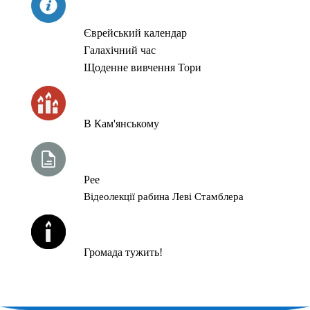
СЬОГОДНІ
Єврейський календар
Галахічний час
Щоденне вивчення Тори
ЧАС ЗАПАЛЮВАННЯ СВІЧОК
В Кам'янському
ТИЖНЕВА ГЛАВА ТОРИ
Рее
Відеолекції рабина Леві Стамблера
ЙОРЦАЙТИ У СЕРПНІ
Громада тужить!