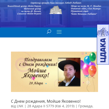
С Днем рождения, Мойше Яковенко!
від
LNK
|
28 Адара II 5779 (Кві 4, 2019)
|
Громада
,