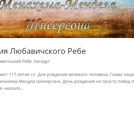
ния Любавичского Ребе
вичський Ребе
,
Хасидут
чают 117-летие со Дня рождения великого человека, Главы наш
Менахема-Мендла Шнеерсона. День рождения не просто повод 
 «мазало...