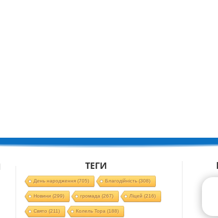
ТЕГИ
Й
День народження
(705)
Благодійність
(308)
Новини
(299)
громада
(267)
Ліцей
(216)
Свято
(211)
Колель Тора
(188)