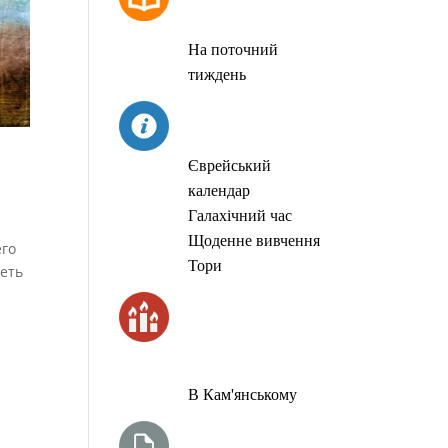
МОЛИТОВ
На поточний
тиждень
СЬОГОДНІ
Єврейський
календар
Галахічний час
Щоденне вивчення
его
Тори
петь
ЧАС
ЗАПАЛЮВАННЯ
СВІЧОК
В Кам'янському
ТИЖНЕВА