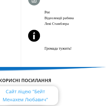
ГЛАВА ТОРИ
Рее
Відеолекції рабина
Леві Стамблера
ЙОРЦАЙТИ У
СЕРПНІ
Громада тужить!
КОРИСНІ ПОСИЛАННЯ
Сайт ліцею "Бейт
Менахем Любавич"