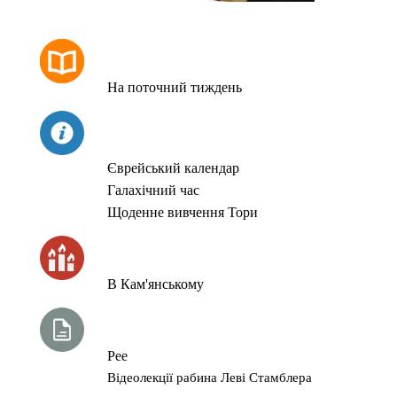
РОЗКЛАД МОЛИТОВ
На поточний тиждень
СЬОГОДНІ
Єврейський календар
Галахічний час
Щоденне вивчення Тори
ЧАС ЗАПАЛЮВАННЯ СВІЧОК
В Кам'янському
ТИЖНЕВА ГЛАВА ТОРИ
Рее
Відеолекції рабина Леві Стамблера