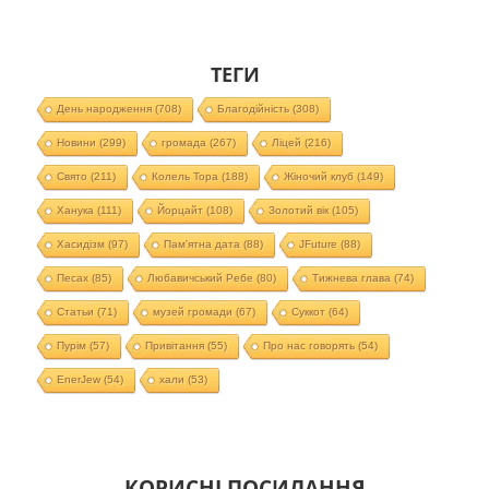
ТЕГИ
День народження
(708)
Благодійність
(308)
Новини
(299)
громада
(267)
Ліцей
(216)
Свято
(211)
Колель Тора
(188)
Жіночий клуб
(149)
Ханука
(111)
Йорцайт
(108)
Золотий вік
(105)
Хасидізм
(97)
Пам'ятна дата
(88)
JFuture
(88)
Песах
(85)
Любавичський Ребе
(80)
Тижнева глава
(74)
Статьи
(71)
музей громади
(67)
Суккот
(64)
Пурім
(57)
Привітання
(55)
Про нас говорять
(54)
EnerJew
(54)
хали
(53)
КОРИСНІ ПОСИЛАННЯ