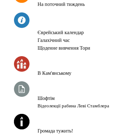
На поточний тиждень
СЬОГОДНІ
Єврейський календар
Галахічний час
Щоденне вивчення Тори
ЧАС ЗАПАЛЮВАННЯ СВІЧОК
В Кам'янському
ТИЖНЕВА ГЛАВА ТОРИ
Шофтім
Відеолекції рабина Леві Стамблера
ЙОРЦАЙТИ У СЕРПНІ
Громада тужить!