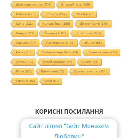
День народження
(706)
Благодійність
(308)
Новини
(299)
громада
(267)
Ліцей
(216)
Свято
(211)
Колель Тора
(188)
Жіночий клуб
(149)
Ханука
(111)
Йорцайт
(108)
Золотий вік
(105)
Хасидізм
(97)
Пам'ятна дата
(88)
JFuture
(88)
Песах
(85)
Любавичський Ребе
(80)
Тижнева глава
(74)
Статьи
(71)
музей громади
(67)
Суккот
(64)
Пурім
(57)
Привітання
(55)
Про нас говорять
(54)
EnerJew
(54)
хали
(53)
КОРИСНІ ПОСИЛАННЯ
Сайт ліцею "Бейт Менахем
Любавич"