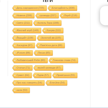
ТЕГИ
Й
День народження
(705)
Благодійність
(308)
Новини
(299)
громада
(267)
Ліцей
(216)
Свято
(211)
Колель Тора
(188)
Жіночий клуб
(149)
Ханука
(111)
Йорцайт
(108)
Золотий вік
(105)
Хасидізм
(97)
Пам'ятна дата
(88)
JFuture
(88)
Песах
(85)
Любавичський Ребе
(80)
Тижнева глава
(74)
Статьи
(71)
музей громади
(67)
Суккот
(64)
Пурім
(57)
Привітання
(55)
Про нас говорять
(54)
EnerJew
(54)
хали
(53)