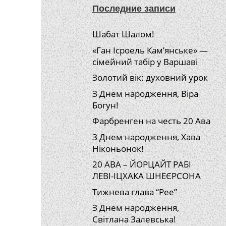
Последние записи
Шабат Шалом!
«Ган Ісроель Кам’янське» —
сімейний табір у Варшаві
Золотий вік: духовний урок
З Днем народження, Віра
Богун!
Фарбренген на честь 20 Ава
З Днем народження, Хава
Ніконьонок!
20 АВА – ЙОРЦАЙТ РАБІ
ЛЕВІ-ІЦХАКА ШНЕЄРСОНА
Тижнева глава “Рее”
З Днем народження,
Світлана Залевська!