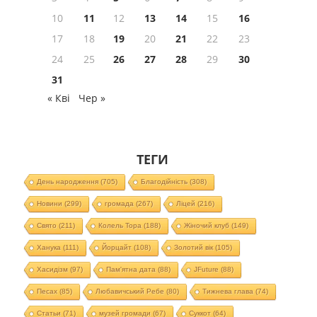
10
11
12
13
14
15
16
17
18
19
20
21
22
23
24
25
26
27
28
29
30
31
« Кві
Чер »
ТЕГИ
День народження
(705)
Благодійність
(308)
Новини
(299)
громада
(267)
Ліцей
(216)
Свято
(211)
Колель Тора
(188)
Жіночий клуб
(149)
Ханука
(111)
Йорцайт
(108)
Золотий вік
(105)
Хасидізм
(97)
Пам'ятна дата
(88)
JFuture
(88)
Песах
(85)
Любавичський Ребе
(80)
Тижнева глава
(74)
Статьи
(71)
музей громади
(67)
Суккот
(64)