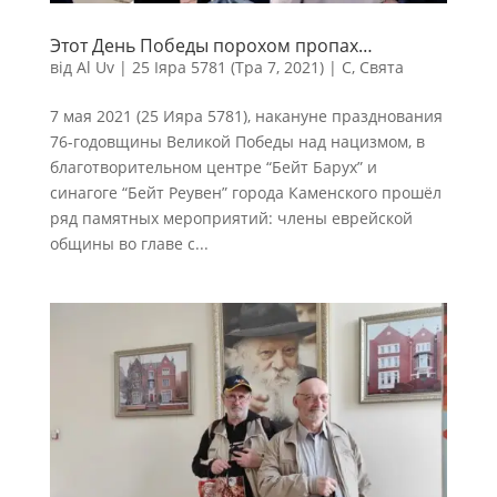
Этот День Победы порохом пропах…
від
Al Uv
|
25 Іяра 5781 (Тра 7, 2021)
|
С
,
Свята
7 мая 2021 (25 Ияра 5781), накануне празднования
76-годовщины Великой Победы над нацизмом, в
благотворительном центре “Бейт Барух” и
синагоге “Бейт Реувен” города Каменского прошёл
ряд памятных мероприятий: члены еврейской
общины во главе с...