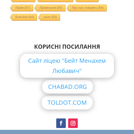
Пурім
(57)
Привітання
(55)
Про нас говорять
(54)
EnerJew
(54)
хали
(53)
КОРИСНІ ПОСИЛАННЯ
Сайт ліцею "Бейт Менахем
Любавич"
CHABAD.ORG
TOLDOT.COM