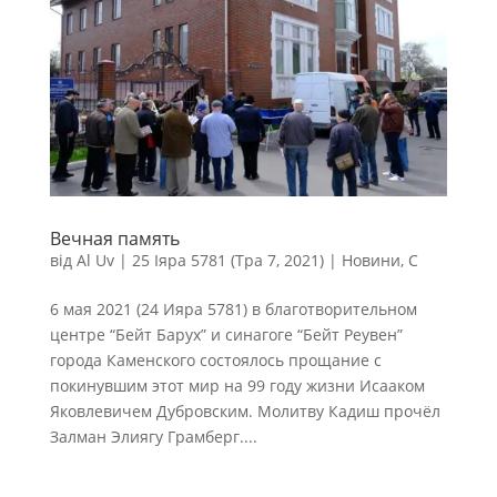
Вечная память
від
Al Uv
|
25 Іяра 5781 (Тра 7, 2021)
|
Новини
,
С
6 мая 2021 (24 Ияра 5781) в благотворительном
центре “Бейт Барух” и синагоге “Бейт Реувен”
города Каменского состоялось прощание с
покинувшим этот мир на 99 году жизни Исааком
Яковлевичем Дубровским. Молитву Кадиш прочёл
Залман Элиягу Грамберг....