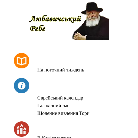
РОЗКЛАД МОЛИТОВ
На поточний тиждень
СЬОГОДНІ
Єврейський календар
Галахічний час
Щоденне вивчення Тори
ЧАС ЗАПАЛЮВАННЯ СВІЧОК