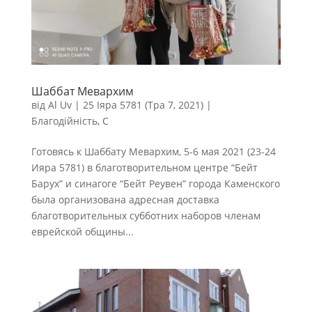
Шаббат Мевархим
від
Al Uv
|
25 Іяра 5781 (Тра 7, 2021)
|
Благодійність
,
С
Готовясь к Шаббату Мевархим, 5-6 мая 2021 (23-24
Ияра 5781) в благотворительном центре “Бейт
Барух” и синагоге “Бейт Реувен” города Каменского
была организована адресная доставка
благотворительных субботних наборов членам
еврейской общины...