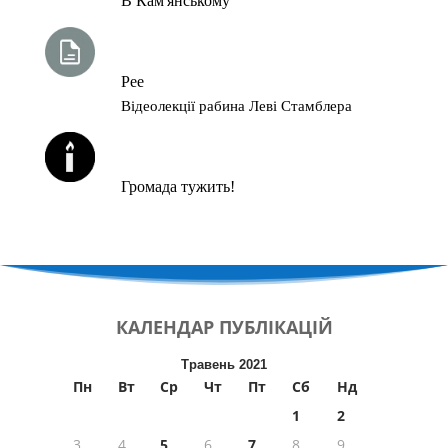
В Кам'янському
ТИЖНЕВА ГЛАВА ТОРИ
Рее
Відеолекції рабина Леві Стамблера
ЙОРЦАЙТИ У СЕРПНІ
Громада тужить!
КАЛЕНДАР
ПУБЛІКАЦІЙ
Травень 2021
Пн
Вт
Ср
Чт
Пт
Сб
Нд
1
2
3
4
5
6
7
8
9