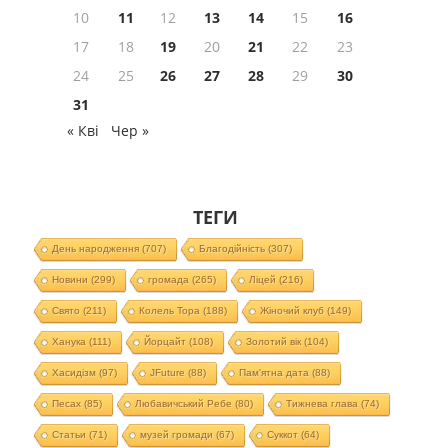
10
11
12
13
14
15
16
17
18
19
20
21
22
23
24
25
26
27
28
29
30
31
« Кві
Чер »
ТЕГИ
День народження
(707)
Благодійність
(307)
Новини
(299)
громада
(265)
Ліцей
(216)
Свято
(211)
Колель Тора
(188)
Жіночий клуб
(149)
Ханука
(111)
Йорцайт
(108)
Золотий вік
(104)
Хасидізм
(97)
JFuture
(88)
Пам'ятна дата
(88)
Песах
(85)
Любавичський Ребе
(80)
Тижнева глава
(74)
Статьи
(71)
музей громади
(67)
Суккот
(64)