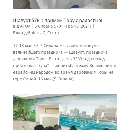
Шавуот 5781: примем Тору с радостью!
від
Al Uv
|
5 Сивана 5781 (Тра 16, 2021)
|
Благодійність
,
С
,
Свята
17-18 мая / 6-7 Сивана мы стоим накануне
величайшего праздника — Шавуот, праздника
дарования Торы. В этот день 3333 года назад
произошла “хупа” — женитьба между Вс-вышним и
еврейским народом во время дарования Торы на
горе Синай. 16 мая (5 Сивана),...