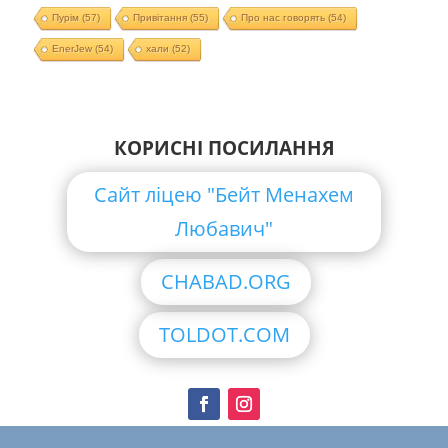
Пурім
(57)
Привітання
(55)
Про нас говорять
(54)
EnerJew
(54)
хали
(52)
КОРИСНІ ПОСИЛАННЯ
Сайт ліцею "Бейт Менахем
Любавич"
CHABAD.ORG
TOLDOT.COM