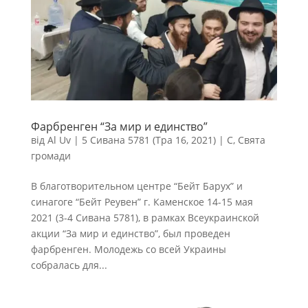
Фарбренген “За мир и единство”
від
Al Uv
|
5 Сивана 5781 (Тра 16, 2021)
|
С
,
Свята
громади
В благотворительном центре “Бейт Барух” и
синагоге “Бейт Реувен” г. Каменское 14-15 мая
2021 (3-4 Сивана 5781), в рамках Всеукраинской
акции “За мир и единство”, был проведен
фарбренген. Молодежь со всей Украины
собралась для...