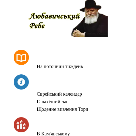
РОЗКЛАД МОЛИТОВ
На поточний тиждень
СЬОГОДНІ
Єврейський календар
Галахічний час
Щоденне вивчення Тори
ЧАС ЗАПАЛЮВАННЯ СВІЧОК
В Кам'янському