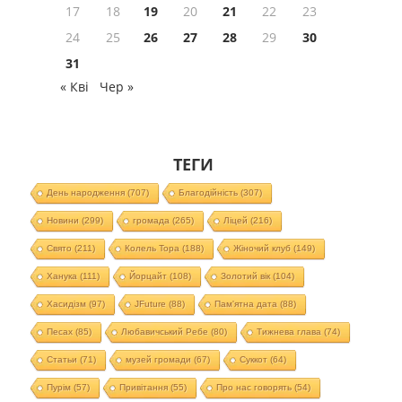
17
18
19
20
21
22
23
24
25
26
27
28
29
30
31
« Кві
Чер »
ТЕГИ
День народження
(707)
Благодійність
(307)
Новини
(299)
громада
(265)
Ліцей
(216)
Свято
(211)
Колель Тора
(188)
Жіночий клуб
(149)
Ханука
(111)
Йорцайт
(108)
Золотий вік
(104)
Хасидізм
(97)
JFuture
(88)
Пам'ятна дата
(88)
Песах
(85)
Любавичський Ребе
(80)
Тижнева глава
(74)
Статьи
(71)
музей громади
(67)
Суккот
(64)
Пурім
(57)
Привітання
(55)
Про нас говорять
(54)