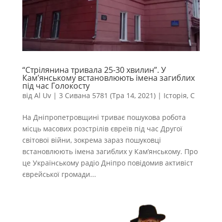
“Стрілянина тривала 25-30 хвилин”. У
Кам’янському встановлюють імена загиблих
під час Голокосту
від
Al Uv
|
3 Сивана 5781 (Тра 14, 2021)
|
Історія
,
С
На Дніпропетровщині триває пошукова робота
місць масових розстрілів євреїв під час Другої
світової війни, зокрема зараз пошуковці
встановлюють імена загиблих у Кам’янському. Про
це Українському радіо Дніпро повідомив активіст
єврейської громади...