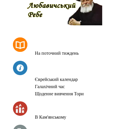
РОЗКЛАД МОЛИТОВ
На поточний тиждень
СЬОГОДНІ
Єврейський календар
Галахічний час
Щоденне вивчення Тори
ЧАС ЗАПАЛЮВАННЯ СВІЧОК
В Кам'янському
ТИЖНЕВА ГЛАВА ТОРИ