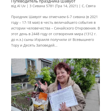
Путеводитель праздника Шавуот
від
Al Uv
|
3 Сивана 5781 (Тра 14, 2021)
|
С
,
Свята
Праздник Шавуот мы отмечаем 6-7 сивана (в 2021
году – 17-18 мая) в честь величайшего события в
истории человечества – Синайского Откровения. В
этот день в 2448 году от сотворения мира (1312 г.
до н.э.) сыны Израиля получили от Всевышнего
Тору и Десять Заповедей...