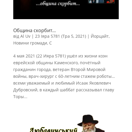
Община скорбит…
від
Al Uv
|
23 Іяра 5781 (Тра 5, 2021)
|
Йорцайт
,
Новини громади
,
С
4 мая 2021 (22 Ияра 5781) ушёл из жизни коэн
еврейской общины Каменского, почётный
гражданин города, ветеран Второй Мировой
войны, врач-хирург с 60-летним стажем роботы…
всеми уважаемый и любимый Исаак Яковлевич
Дубровский, в каждый шаббат рассказывал главу
Торы...