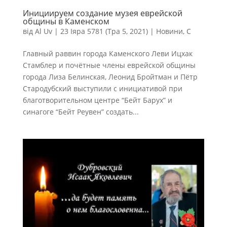
Инициируем создание музея еврейской
общины в Каменском
від
Al Uv
|
23 Іяра 5781 (Тра 5, 2021)
|
Новини
,
С
Главный раввин города Каменского Леви Ицхак
Стамблер и почётные члены еврейской общины
города Лиза Белинская, Леонид Бройтман и Пётр
Стародубский выступили с инициативой при
благотворительном центре “Бейт Барух” и
синагоге “Бейт Реувен” создать...