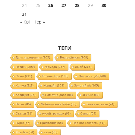
24
25
26
27
28
29
30
31
« Кві
Чер »
ТЕГИ
День народження
(705)
Благодійність
(308)
Новини
(299)
громада
(267)
Ліцей
(216)
Свято
(211)
Колель Тора
(188)
Жіночий клуб
(149)
Ханука
(111)
Йорцайт
(108)
Золотий вік
(105)
Хасидізм
(97)
Пам'ятна дата
(88)
JFuture
(88)
Песах
(85)
Любавичський Ребе
(80)
Тижнева глава
(74)
Статьи
(71)
музей громади
(67)
Суккот
(64)
Пурім
(57)
Привітання
(55)
Про нас говорять
(54)
EnerJew
(54)
хали
(53)