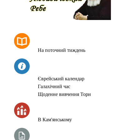
РОЗКЛАД МОЛИТОВ
На поточний тиждень
СЬОГОДНІ
Єврейський календар
Галахічний час
Щоденне вивчення Тори
ЧАС ЗАПАЛЮВАННЯ СВІЧОК
В Кам'янському
ТИЖНЕВА ГЛАВА ТОРИ