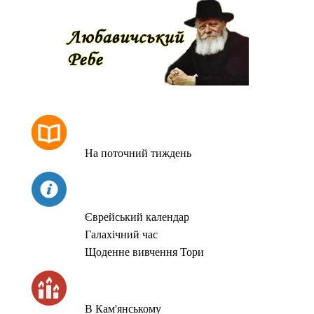
РОЗКЛАД МОЛИТОВ
На поточний тиждень
СЬОГОДНІ
Єврейський календар
Галахічний час
Щоденне вивчення Тори
ЧАС ЗАПАЛЮВАННЯ СВІЧОК
В Кам'янському