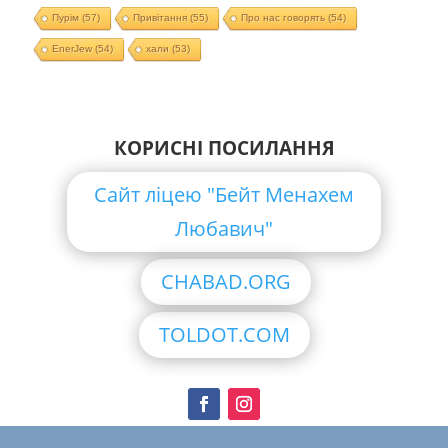
Пурім
(57)
Привітання
(55)
Про нас говорять
(54)
EnerJew
(54)
хали
(53)
КОРИСНІ ПОСИЛАННЯ
Сайт ліцею "Бейт Менахем
Любавич"
CHABAD.ORG
TOLDOT.COM