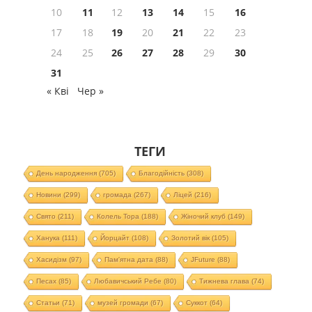
10
11
12
13
14
15
16
17
18
19
20
21
22
23
24
25
26
27
28
29
30
31
« Кві
Чер »
ТЕГИ
День народження
(705)
Благодійність
(308)
Новини
(299)
громада
(267)
Ліцей
(216)
Свято
(211)
Колель Тора
(188)
Жіночий клуб
(149)
Ханука
(111)
Йорцайт
(108)
Золотий вік
(105)
Хасидізм
(97)
Пам'ятна дата
(88)
JFuture
(88)
Песах
(85)
Любавичський Ребе
(80)
Тижнева глава
(74)
Статьи
(71)
музей громади
(67)
Суккот
(64)