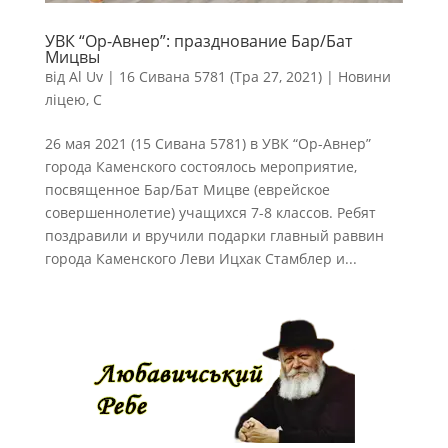
УВК “Ор-Авнер”: празднование Бар/Бат
Мицвы
від
Al Uv
|
16 Сивана 5781 (Тра 27, 2021)
|
Новини
ліцею
,
С
26 мая 2021 (15 Сивана 5781) в УВК “Ор-Авнер”
города Каменского состоялось мероприятие,
посвященное Бар/Бат Мицве (еврейское
совершеннолетие) учащихся 7-8 классов. Ребят
поздравили и вручили подарки главный раввин
города Каменского Леви Ицхак Стамблер и...