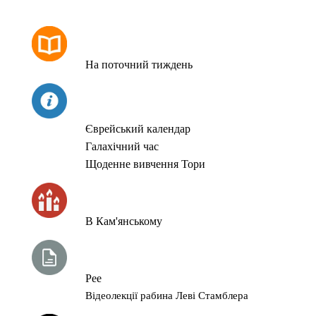
РОЗКЛАД МОЛИТОВ
На поточний тиждень
СЬОГОДНІ
Єврейський календар
Галахічний час
Щоденне вивчення Тори
ЧАС ЗАПАЛЮВАННЯ СВІЧОК
В Кам'янському
ТИЖНЕВА ГЛАВА ТОРИ
Рее
Відеолекції рабина Леві Стамблера