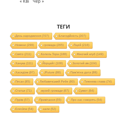
« Кві
Чер »
ТЕГИ
День народження
(707)
Благодійність
(307)
Новини
(299)
громада
(265)
Ліцей
(216)
Свято
(211)
Колель Тора
(188)
Жіночий клуб
(149)
Ханука
(111)
Йорцайт
(108)
Золотий вік
(104)
Хасидізм
(97)
JFuture
(88)
Пам'ятна дата
(88)
Песах
(85)
Любавичський Ребе
(80)
Тижнева глава
(74)
Статьи
(71)
музей громади
(67)
Суккот
(64)
Пурім
(57)
Привітання
(55)
Про нас говорять
(54)
EnerJew
(54)
хали
(52)