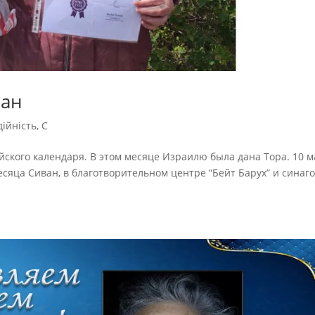
ван
дійність
,
С
йского календаря. В этом месяце Израилю была дана Тора. 10 м
есяца Сиван, в благотворительном центре “Бейт Барух” и синаго