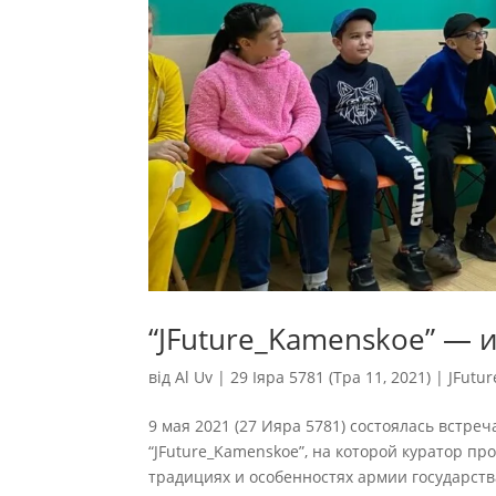
“JFuture_Kamenskoe” — 
від
Al Uv
|
29 Іяра 5781 (Тра 11, 2021)
|
JFutur
9 мая 2021 (27 Ияра 5781) состоялась встр
“JFuture_Kamenskoe”, на которой куратор п
традициях и особенностях армии государства