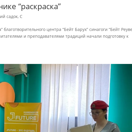
нике “раскраска”
ий садок
,
С
” благотворительного центра “Бейт Барух” синагоги “Бейт Реув
питателями и преподавателями традиций начали подготовку к