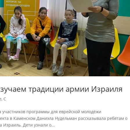
изучаем традиции армии Израиля
e
,
С
еча участников программы для еврейской молодёжи
роекта в Каменском Даниэла Нудельман рассказывала ребятам о
 Израиль. Дети узнали о...