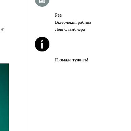
ГЛАВА ТОРИ
Рее
Відеолекції рабина
ен”
Леві Стамблера
ЙОРЦАЙТИ У
СЕРПНІ
Громада тужить!