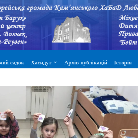
чий садок
Хасидут
Архів публікацій
Історія