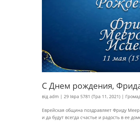
С Днем рождения, Фрид
від
adm
|
29 Іяра 5781 (Тра 11, 2021)
|
Грома
Еврейская община поздравляет Фриду Мееро
и да будут всегда счастье и радость в ее доме