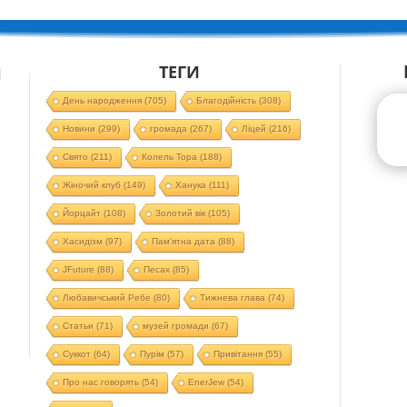
ТЕГИ
Й
День народження
(705)
Благодійність
(308)
Новини
(299)
громада
(267)
Ліцей
(216)
Свято
(211)
Колель Тора
(188)
Жіночий клуб
(149)
Ханука
(111)
Йорцайт
(108)
Золотий вік
(105)
Хасидізм
(97)
Пам'ятна дата
(88)
JFuture
(88)
Песах
(85)
Любавичський Ребе
(80)
Тижнева глава
(74)
Статьи
(71)
музей громади
(67)
Суккот
(64)
Пурім
(57)
Привітання
(55)
Про нас говорять
(54)
EnerJew
(54)