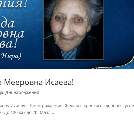
а Мееровна Исаева!
да
,
Дні народження
вну Исаеву с Днем рождения! Желают крепкого здоровья, усп
. До 120 как до 20! Мазл...