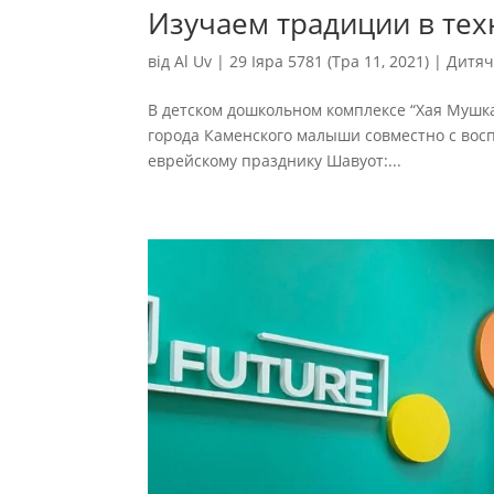
Изучаем традиции в тех
від
Al Uv
|
29 Іяра 5781 (Тра 11, 2021)
|
Дитяч
В детском дошкольном комплексе “Хая Мушка
города Каменского малыши совместно с вос
еврейскому празднику Шавуот:...