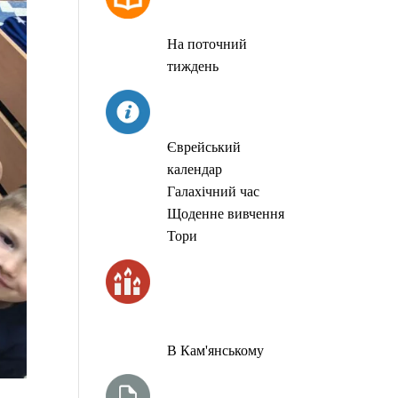
МОЛИТОВ
На поточний
тиждень
СЬОГОДНІ
Єврейський
календар
Галахічний час
Щоденне вивчення
Тори
ЧАС
ЗАПАЛЮВАННЯ
СВІЧОК
В Кам'янському
ТИЖНЕВА