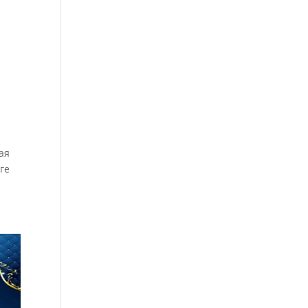
ая
ге