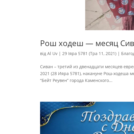
Рош ходеш — месяц Си
від
Al Uv
|
29 Іяра 5781 (Тра 11, 2021)
|
Благо
Сиван – третий из двенадцати месяцев евре
2021 (28 Ияра 5781), накануне Рош-ходеша м
“Бейт Реувен” города Каменского...