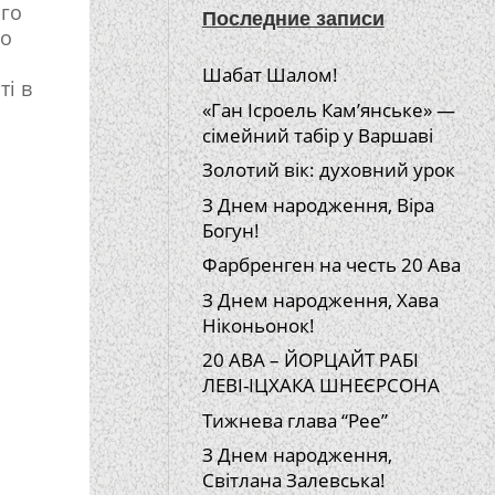
ого
Последние записи
го
Шабат Шалом!
ті в
«Ган Ісроель Кам’янське» —
сімейний табір у Варшаві
Золотий вік: духовний урок
З Днем народження, Віра
Богун!
Фарбренген на честь 20 Ава
З Днем народження, Хава
Ніконьонок!
20 АВА – ЙОРЦАЙТ РАБІ
ЛЕВІ-ІЦХАКА ШНЕЄРСОНА
Тижнева глава “Рее”
З Днем народження,
Світлана Залевська!