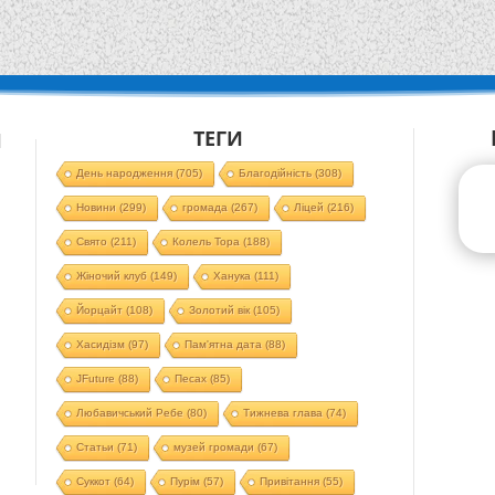
ТЕГИ
Й
День народження
(705)
Благодійність
(308)
Новини
(299)
громада
(267)
Ліцей
(216)
Свято
(211)
Колель Тора
(188)
Жіночий клуб
(149)
Ханука
(111)
Йорцайт
(108)
Золотий вік
(105)
Хасидізм
(97)
Пам'ятна дата
(88)
JFuture
(88)
Песах
(85)
Любавичський Ребе
(80)
Тижнева глава
(74)
Статьи
(71)
музей громади
(67)
Суккот
(64)
Пурім
(57)
Привітання
(55)