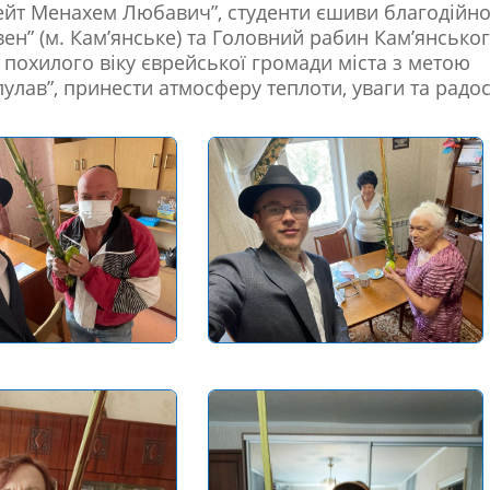
“Бейт Менахем Любавич”, студенти єшиви благодійн
вен” (м. Кам’янське) та Головний рабин Кам’янсько
 похилого віку єврейської громади міста з метою
улав”, принести атмосферу теплоти, уваги та радос