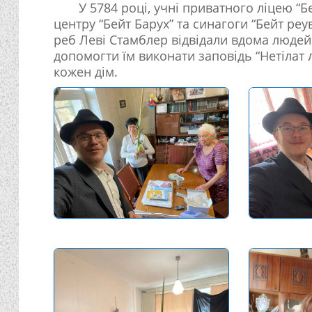
У 5784 році, учні приватного ліцею 
центру “Бейт Барух” та синагоги “Бейт реу
реб Леві Стамблер відвідали вдома людей
допомогти їм виконати заповідь “Нетілат л
кожен дім.